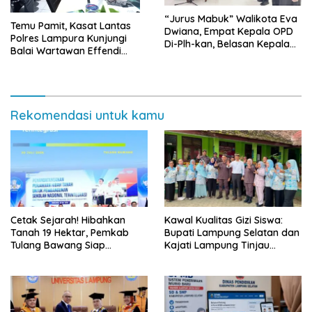
“Jurus Mabuk” Walikota Eva
Temu Pamit, Kasat Lantas
Dwiana, Empat Kepala OPD
Polres Lampura Kunjungi
Di-Plh-kan, Belasan Kepala
Balai Wartawan Effendi
SD dan SMP Rangkap
Yusuf
Jabatan Plt
Rekomendasi untuk kamu
Cetak Sejarah! Hibahkan
Kawal Kualitas Gizi Siswa:
Tanah 19 Hektar, Pemkab
Bupati Lampung Selatan dan
Tulang Bawang Siap
Kajati Lampung Tinjau
Hadirkan Sekolah Nasional
Langsung Program Makan
Terintegrasi Pertama di
Bergizi Gratis di Natar
Lampung