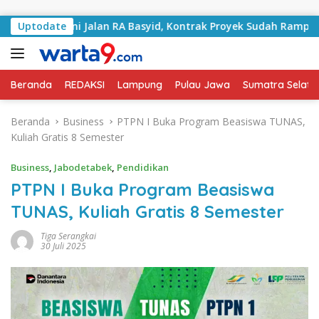
Langsung ke konten
ngani Jalan RA Basyid, Kontrak Proyek Sudah Rampung
Uptodate
Beranda
REDAKSI
Lampung
Pulau Jawa
Sumatra Selata
Beranda
Business
PTPN I Buka Program Beasiswa TUNAS,
Kuliah Gratis 8 Semester
Business
,
Jabodetabek
,
Pendidikan
PTPN I Buka Program Beasiswa
TUNAS, Kuliah Gratis 8 Semester
Tiga Serangkai
30 Juli 2025