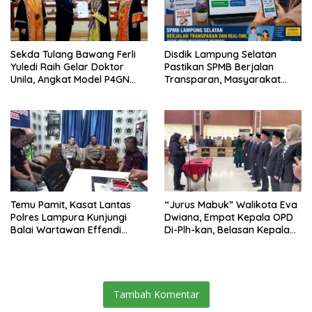
Sekda Tulang Bawang Ferli
Disdik Lampung Selatan
Yuledi Raih Gelar Doktor
Pastikan SPMB Berjalan
Unila, Angkat Model P4GN
Transparan, Masyarakat
Berbasis Kearifan Lokal
Diminta Waspadai Calo
Temu Pamit, Kasat Lantas
“Jurus Mabuk” Walikota Eva
Polres Lampura Kunjungi
Dwiana, Empat Kepala OPD
Balai Wartawan Effendi
Di-Plh-kan, Belasan Kepala
Yusuf
SD dan SMP Rangkap
Jabatan Plt
Tambah Komentar