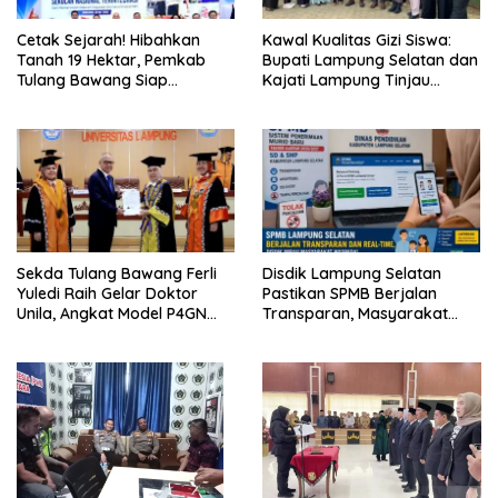
Cetak Sejarah! Hibahkan
Kawal Kualitas Gizi Siswa:
Tanah 19 Hektar, Pemkab
Bupati Lampung Selatan dan
Tulang Bawang Siap
Kajati Lampung Tinjau
Hadirkan Sekolah Nasional
Langsung Program Makan
Terintegrasi Pertama di
Bergizi Gratis di Natar
Lampung
Sekda Tulang Bawang Ferli
Disdik Lampung Selatan
Yuledi Raih Gelar Doktor
Pastikan SPMB Berjalan
Unila, Angkat Model P4GN
Transparan, Masyarakat
Berbasis Kearifan Lokal
Diminta Waspadai Calo