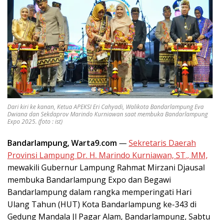
Dari kiri ke kanan, Ketua APEKSI Eri Cahyadi, Walikota Bandarlampung Eva
Dwiana dan Sekdaprov Marindo Kurniawan saat membuka Bandarlampung
Expo 2025. (foto : ist)
Bandarlampung, Warta9.com
—
Sekretaris Daerah
Provinsi Lampung Dr. H. Marindo Kurniawan, ST., MM,
mewakili Gubernur Lampung Rahmat Mirzani Djausal
membuka Bandarlampung Expo dan Begawi
Bandarlampung dalam rangka memperingati Hari
Ulang Tahun (HUT) Kota Bandarlampung ke-343 di
Gedung Mandala Jl Pagar Alam, Bandarlampung, Sabtu