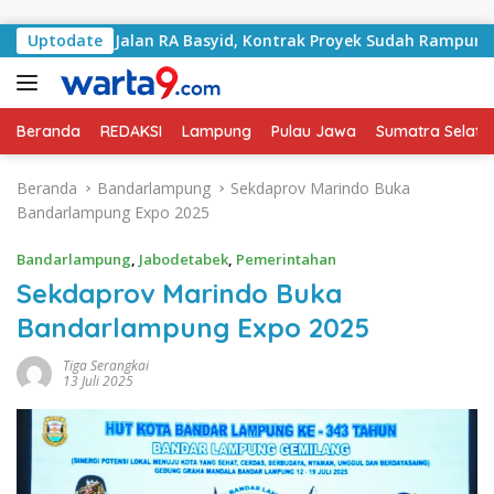
Langsung ke konten
gani Jalan RA Basyid, Kontrak Proyek Sudah Rampung
Uptodate
Beranda
REDAKSI
Lampung
Pulau Jawa
Sumatra Selata
Beranda
Bandarlampung
Sekdaprov Marindo Buka
Bandarlampung Expo 2025
Bandarlampung
,
Jabodetabek
,
Pemerintahan
Sekdaprov Marindo Buka
Bandarlampung Expo 2025
Tiga Serangkai
13 Juli 2025