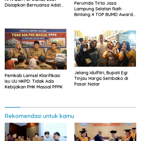
Perumda Tirta Jasa
Disiapkan Bernuansa Adat
Lampung Selatan Raih
Sai Bumi Ruwa Jurai
Bintang 4 TOP BUMD Awards
2026, Tiga Penghargaan
Sekaligus Diborong
Jelang Idulfitri, Bupati Egi
Pemkab Lamsel Klarifikasi
Tinjau Harga Sembako di
Isu UU HKPD: Tidak Ada
Pasar Natar
Kebijakan PHK Massal PPPK
Rekomendasi untuk kamu