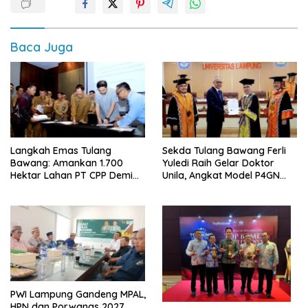
Baca Juga
Langkah Emas Tulang
Sekda Tulang Bawang Ferli
Bawang: Amankan 1.700
Yuledi Raih Gelar Doktor
Hektar Lahan PT CPP Demi
Unila, Angkat Model P4GN
Kembangkan Kawasan
Berbasis Kearifan Lokal
Ekonomi Biru
PWI Lampung Gandeng MPAL,
HPN dan Porwanas 2027