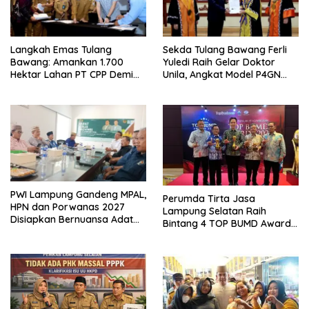
Langkah Emas Tulang
Sekda Tulang Bawang Ferli
Bawang: Amankan 1.700
Yuledi Raih Gelar Doktor
Hektar Lahan PT CPP Demi
Unila, Angkat Model P4GN
Kembangkan Kawasan
Berbasis Kearifan Lokal
Ekonomi Biru
PWI Lampung Gandeng MPAL,
Perumda Tirta Jasa
HPN dan Porwanas 2027
Lampung Selatan Raih
Disiapkan Bernuansa Adat
Bintang 4 TOP BUMD Awards
Sai Bumi Ruwa Jurai
2026, Tiga Penghargaan
Sekaligus Diborong