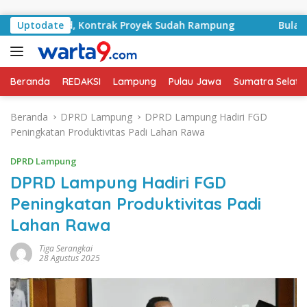
Langsung ke konten
RA Basyid, Kontrak Proyek Sudah Rampung
Uptodate
Bulan Keme
Beranda
REDAKSI
Lampung
Pulau Jawa
Sumatra Selata
Beranda
DPRD Lampung
DPRD Lampung Hadiri FGD
Peningkatan Produktivitas Padi Lahan Rawa
DPRD Lampung
DPRD Lampung Hadiri FGD
Peningkatan Produktivitas Padi
Lahan Rawa
Tiga Serangkai
28 Agustus 2025