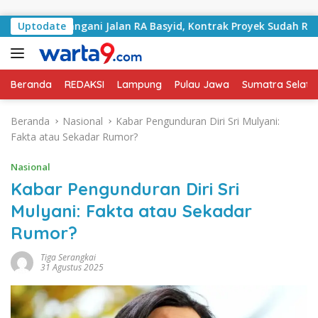
Langsung ke konten
ulai Tangani Jalan RA Basyid, Kontrak Proyek Sudah Rampung
Uptodate
Beranda
REDAKSI
Lampung
Pulau Jawa
Sumatra Selata
Beranda
Nasional
Kabar Pengunduran Diri Sri Mulyani:
Fakta atau Sekadar Rumor?
Nasional
Kabar Pengunduran Diri Sri
Mulyani: Fakta atau Sekadar
Rumor?
Tiga Serangkai
31 Agustus 2025