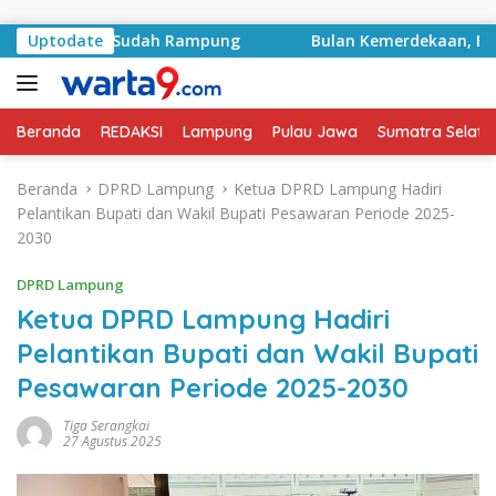
Langsung ke konten
ak Proyek Sudah Rampung
Uptodate
Bulan Kemerdekaan, Bupati 
Beranda
REDAKSI
Lampung
Pulau Jawa
Sumatra Selata
Beranda
DPRD Lampung
Ketua DPRD Lampung Hadiri
Pelantikan Bupati dan Wakil Bupati Pesawaran Periode 2025-
2030
DPRD Lampung
Ketua DPRD Lampung Hadiri
Pelantikan Bupati dan Wakil Bupati
Pesawaran Periode 2025-2030
Tiga Serangkai
27 Agustus 2025