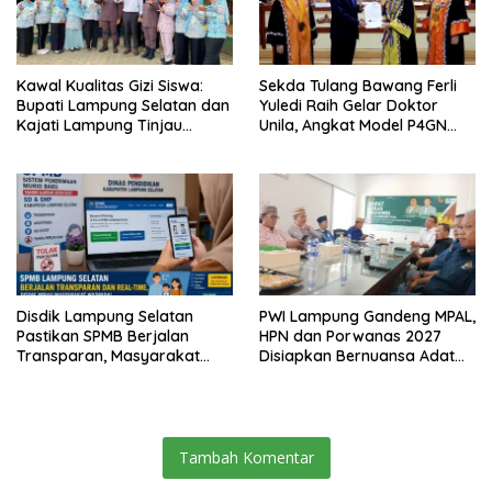
Kawal Kualitas Gizi Siswa:
Sekda Tulang Bawang Ferli
Bupati Lampung Selatan dan
Yuledi Raih Gelar Doktor
Kajati Lampung Tinjau
Unila, Angkat Model P4GN
Langsung Program Makan
Berbasis Kearifan Lokal
Bergizi Gratis di Natar
Disdik Lampung Selatan
PWI Lampung Gandeng MPAL,
Pastikan SPMB Berjalan
HPN dan Porwanas 2027
Transparan, Masyarakat
Disiapkan Bernuansa Adat
Diminta Waspadai Calo
Sai Bumi Ruwa Jurai
Tambah Komentar