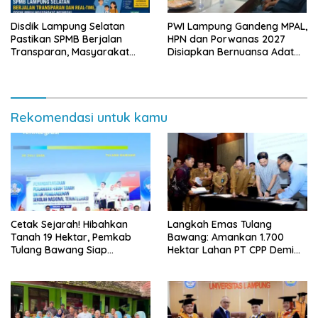
Disdik Lampung Selatan
PWI Lampung Gandeng MPAL,
Pastikan SPMB Berjalan
HPN dan Porwanas 2027
Transparan, Masyarakat
Disiapkan Bernuansa Adat
Diminta Waspadai Calo
Sai Bumi Ruwa Jurai
Rekomendasi untuk kamu
Cetak Sejarah! Hibahkan
Langkah Emas Tulang
Tanah 19 Hektar, Pemkab
Bawang: Amankan 1.700
Tulang Bawang Siap
Hektar Lahan PT CPP Demi
Hadirkan Sekolah Nasional
Kembangkan Kawasan
Terintegrasi Pertama di
Ekonomi Biru
Lampung