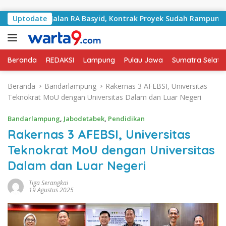
Langsung ke konten
ngani Jalan RA Basyid, Kontrak Proyek Sudah Rampung
Uptodate
Beranda
REDAKSI
Lampung
Pulau Jawa
Sumatra Selata
Beranda
Bandarlampung
Rakernas 3 AFEBSI, Universitas
Teknokrat MoU dengan Universitas Dalam dan Luar Negeri
Bandarlampung
,
Jabodetabek
,
Pendidikan
Rakernas 3 AFEBSI, Universitas
Teknokrat MoU dengan Universitas
Dalam dan Luar Negeri
Tiga Serangkai
19 Agustus 2025