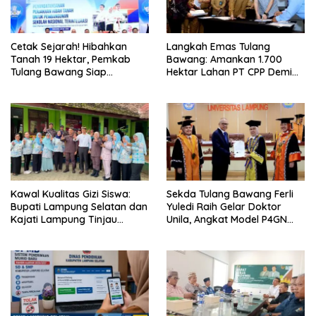
Cetak Sejarah! Hibahkan
Langkah Emas Tulang
Tanah 19 Hektar, Pemkab
Bawang: Amankan 1.700
Tulang Bawang Siap
Hektar Lahan PT CPP Demi
Hadirkan Sekolah Nasional
Kembangkan Kawasan
Terintegrasi Pertama di
Ekonomi Biru
Lampung
Kawal Kualitas Gizi Siswa:
Sekda Tulang Bawang Ferli
Bupati Lampung Selatan dan
Yuledi Raih Gelar Doktor
Kajati Lampung Tinjau
Unila, Angkat Model P4GN
Langsung Program Makan
Berbasis Kearifan Lokal
Bergizi Gratis di Natar