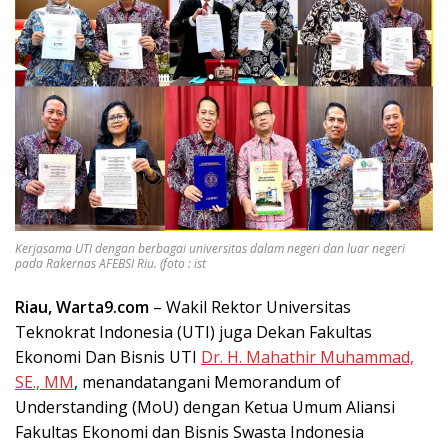
Kerjasama UTI dengan berbagai universitas dalam negeri dan luar negeri
pada Rakernas AFEBSI Riu. (foto : ist
Riau, Warta9.com
– Wakil Rektor Universitas
Teknokrat Indonesia (UTI) juga Dekan Fakultas
Ekonomi Dan Bisnis UTI
Dr. H. Mahathir Muhammad,
SE., MM
, menandatangani Memorandum of
Understanding (MoU) dengan Ketua Umum Aliansi
Fakultas Ekonomi dan Bisnis Swasta Indonesia