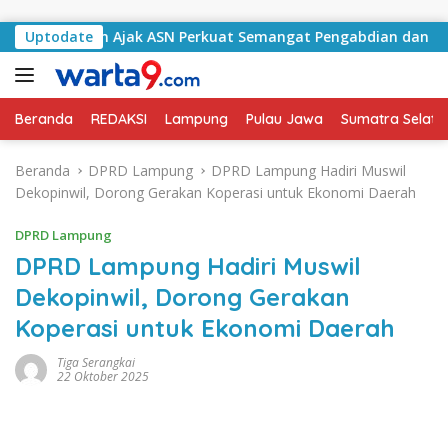
Langsung ke konten
g Selatan Ajak ASN Perkuat Semangat Pengabdian dan Tingkat
Uptodate
Beranda
REDAKSI
Lampung
Pulau Jawa
Sumatra Selata
Beranda
DPRD Lampung
DPRD Lampung Hadiri Muswil
Dekopinwil, Dorong Gerakan Koperasi untuk Ekonomi Daerah
DPRD Lampung
DPRD Lampung Hadiri Muswil
Dekopinwil, Dorong Gerakan
Koperasi untuk Ekonomi Daerah
Tiga Serangkai
22 Oktober 2025