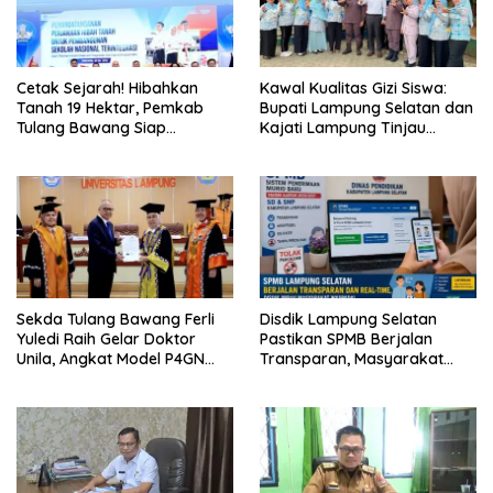
Cetak Sejarah! Hibahkan
Kawal Kualitas Gizi Siswa:
Tanah 19 Hektar, Pemkab
Bupati Lampung Selatan dan
Tulang Bawang Siap
Kajati Lampung Tinjau
Hadirkan Sekolah Nasional
Langsung Program Makan
Terintegrasi Pertama di
Bergizi Gratis di Natar
Lampung
Sekda Tulang Bawang Ferli
Disdik Lampung Selatan
Yuledi Raih Gelar Doktor
Pastikan SPMB Berjalan
Unila, Angkat Model P4GN
Transparan, Masyarakat
Berbasis Kearifan Lokal
Diminta Waspadai Calo