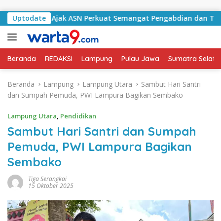
Langsung ke konten
latan Ajak ASN Perkuat Semangat Pengabdian dan Tingkatkan 
Uptodate
Beranda
REDAKSI
Lampung
Pulau Jawa
Sumatra Selata
Beranda
Lampung
Lampung Utara
Sambut Hari Santri
dan Sumpah Pemuda, PWI Lampura Bagikan Sembako
Lampung Utara
,
Pendidikan
Sambut Hari Santri dan Sumpah
Pemuda, PWI Lampura Bagikan
Sembako
Tiga Serangkai
15 Oktober 2025