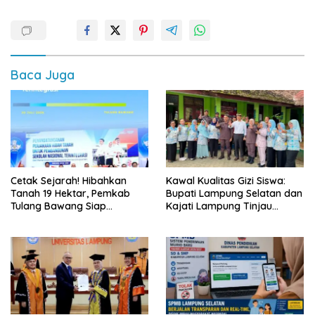
Baca Juga
Cetak Sejarah! Hibahkan
Kawal Kualitas Gizi Siswa:
Tanah 19 Hektar, Pemkab
Bupati Lampung Selatan dan
Tulang Bawang Siap
Kajati Lampung Tinjau
Hadirkan Sekolah Nasional
Langsung Program Makan
Terintegrasi Pertama di
Bergizi Gratis di Natar
Lampung