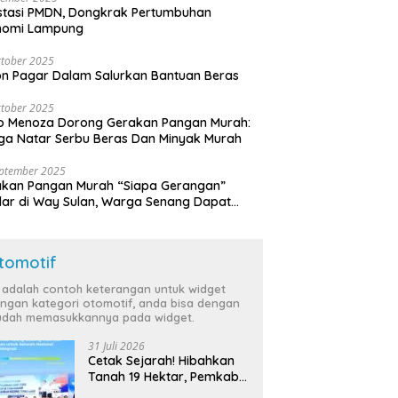
stasi PMDN, Dongkrak Pertumbuhan
nomi Lampung
tober 2025
n Pagar Dalam Salurkan Bantuan Beras
tober 2025
o Menoza Dorong Gerakan Pangan Murah:
a Natar Serbu Beras Dan Minyak Murah
eptember 2025
akan Pangan Murah “Siapa Gerangan”
lar di Way Sulan, Warga Senang Dapat
a Bersubsidi
tomotif
i adalah contoh keterangan untuk widget
ngan kategori otomotif, anda bisa dengan
dah memasukkannya pada widget.
31 Juli 2026
Cetak Sejarah! Hibahkan
Tanah 19 Hektar, Pemkab
Tulang Bawang Siap