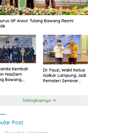
urus GP Ansor Tulang Bawang Resmi
tik
uanda Kembali
Dr. Fauzi, Wakil Ketua
pin NasDem
Golkar Lampung Jadi
ng Bawang,
Pemateri Seminar
etkan Kursi DPRD
Nasional FEB Unila,
anyak di Pemilu
Membangun Fondasi
9
Kuat Melalui 4 Pilar
Selengkapnya
Kebangsaan
ular Post