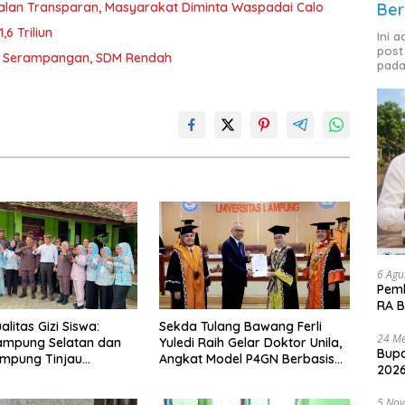
jalan Transparan, Masyarakat Diminta Waspadai Calo
Ber
6 Triliun
Ini 
post
D Serampangan, SDM Rendah
pada
6 Agu
Pemk
RA B
litas Gizi Siswa:
Sekda Tulang Bawang Ferli
24 Me
ampung Selatan dan
Yuledi Raih Gelar Doktor Unila,
Bupa
ampung Tinjau
Angkat Model P4GN Berbasis
2026
g Program Makan
Kearifan Lokal
ratis di Natar
5 No