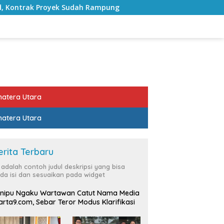
 Rampung
Bulan Kemerdekaan, Bupati Lampung Selatan 
atera Utara
atera Utara
erita Terbaru
i adalah contoh judul deskripsi yang bisa
da isi dan sesuaikan pada widget
nipu Ngaku Wartawan Catut Nama Media
rta9.com, Sebar Teror Modus Klarifikasi