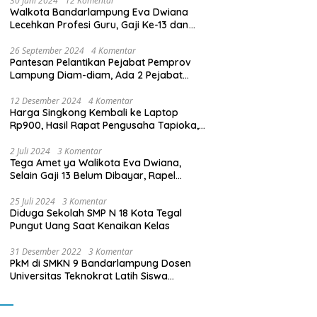
30 Juni 2024
12 Komentar
Walkota Bandarlampung Eva Dwiana
Lecehkan Profesi Guru, Gaji Ke-13 dan
THR Tidak Dibayarkan
26 September 2024
4 Komentar
Pantesan Pelantikan Pejabat Pemprov
Lampung Diam-diam, Ada 2 Pejabat
yang Dilantik Masih Golongan III/b
12 Desember 2024
4 Komentar
Harga Singkong Kembali ke Laptop
Rp900, Hasil Rapat Pengusaha Tapioka,
Petani Singkong dengan Pj. Gubernur
Lampung
2 Juli 2024
3 Komentar
Tega Amet ya Walikota Eva Dwiana,
Selain Gaji 13 Belum Dibayar, Rapel
Kenaikan Gaji 2 Bulan Juga Belum
Dibayar
25 Juli 2024
3 Komentar
Diduga Sekolah SMP N 18 Kota Tegal
Pungut Uang Saat Kenaikan Kelas
31 Desember 2022
3 Komentar
PkM di SMKN 9 Bandarlampung Dosen
Universitas Teknokrat Latih Siswa
Membuat Program Mobil RC Berbasis IoT