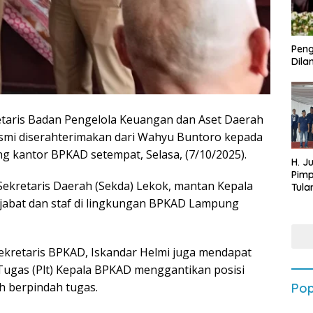
Peng
Dilan
etaris Badan Pengelola Keuangan dan Aset Daerah
mi diserahterimakan dari Wahyu Buntoro kepada
ang kantor BPKAD setempat, Selasa, (7/10/2025).
H. J
Pim
 Sekretaris Daerah (Sekda) Lekok, mantan Kepala
Tula
Targ
ejabat dan staf di lingkungan BPKAD Lampung
Terb
202
ekretaris BPKAD, Iskandar Helmi juga mendapat
ugas (Plt) Kepala BPKAD menggantikan posisi
h berpindah tugas.
Pop