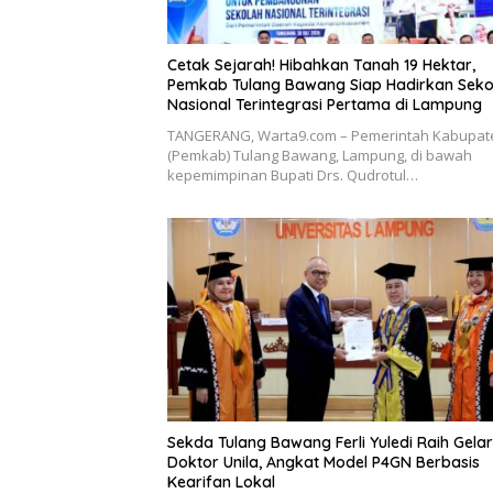
Cetak Sejarah! Hibahkan Tanah 19 Hektar,
Pemkab Tulang Bawang Siap Hadirkan Seko
Nasional Terintegrasi Pertama di Lampung
​TANGERANG, Warta9.com – Pemerintah Kabupat
(Pemkab) Tulang Bawang, Lampung, di bawah
kepemimpinan Bupati Drs. Qudrotul…
Sekda Tulang Bawang Ferli Yuledi Raih Gelar
Doktor Unila, Angkat Model P4GN Berbasis
Kearifan Lokal