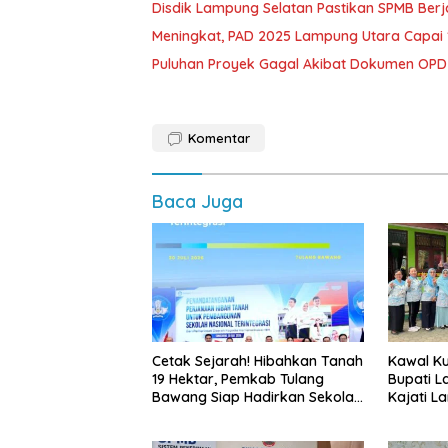
Disdik Lampung Selatan Pastikan SPMB Ber
Meningkat, PAD 2025 Lampung Utara Capai 1,
Puluhan Proyek Gagal Akibat Dokumen OP
Komentar
Baca Juga
Cetak Sejarah! Hibahkan Tanah
Kawal Kua
19 Hektar, Pemkab Tulang
Bupati L
Bawang Siap Hadirkan Sekolah
Kajati L
Nasional Terintegrasi Pertama
Langsun
di Lampung
Bergizi G