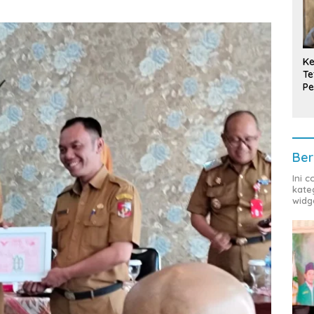
Ke
Te
Pe
T
Ber
Ini 
kate
widg