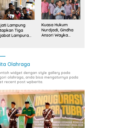
Kuasa Hukum
jati Lampung
Nurdjadi, Gindha
tapkan Tiga
Ansori Wayka
jabat Lampura
Laporkan
ersangka
Penyerobotan
Tanah ke Polda
Lampung
ita Olahraga
contoh widget dengan style gallery pada
gori olahraga, anda bisa mengaturnya pada
et recent post wpberita.