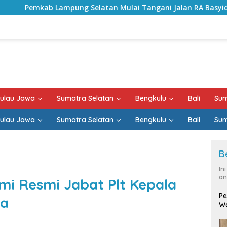
latan Mulai Tangani Jalan RA Basyid, Kontrak Proyek Sudah
ulau Jawa
Sumatra Selatan
Bengkulu
Bali
Sum
ulau Jawa
Sumatra Selatan
Bengkulu
Bali
Sum
B
In
an
lmi Resmi Jabat Plt Kepala
Pe
ra
Wa