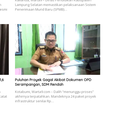
Kalianda, Warta9 – Dinas Pendidikan Kabupaten
h
Lampung Selatan memastikan pelaksanaan Sistem
resmi
Penerimaan Murid Baru (SPMB)…
1,6
Puluhan Proyek Gagal Akibat Dokumen OPD
Serampangan, SDM Rendah
h
Kotabumi, Warta9.com – Dalih “menunggu proses”
catat
akhirnya terpatahkan. Mandeknya 24 paket proyek
infrastruktur senilai Rp…