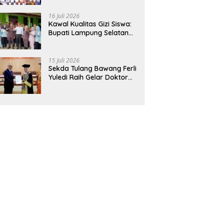
Hadirkan Sekolah Nasional
Terintegrasi Pertama di
16 Juli 2026
Lampung
Kawal Kualitas Gizi Siswa:
Bupati Lampung Selatan
dan Kajati Lampung Tinjau
Langsung Program Makan
Bergizi Gratis di Natar
15 Juli 2026
Sekda Tulang Bawang Ferli
Yuledi Raih Gelar Doktor
Unila, Angkat Model P4GN
Berbasis Kearifan Lokal