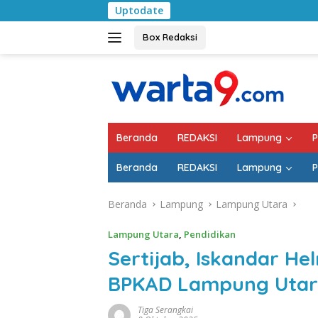
Langsung
Uptodate
Pemkab Lampung Se
ke
konten
Box Redaksi
Beranda
REDAKSI
Lampung
P
Beranda
REDAKSI
Lampung
P
Beranda
Lampung
Lampung Utara
Lampung Utara
,
Pendidikan
Sertijab, Iskandar He
BPKAD Lampung Uta
Tiga Serangkai