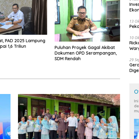
Inve
Eko
13 Ok
Peko
10 Ok
at, PAD 2025 Lampung
Rick
ai 1,6 Triliun
Puluhan Proyek Gagal Akibat
Warg
Dokumen OPD Serampangan,
SDM Rendah
29 S
Ger
Dige
Harg
O
In
de
mu