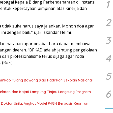
1
sebagai Kepala Bidang Perbendaharaan di instansi
entuk kepercayaan pimpinan atas kinerja dan
2
 tidak suka harus saya jalankan. Mohon doa agar
ni dengan baik,” ujar Iskandar Helmi.
3
dan harapan agar pejabat baru dapat membawa
angan daerah. “BPKAD adalah jantung pengelolaan
4
 dan profesionalisme terus dijaga agar roda
 (Rozi)
5
Pemkab Tulang Bawang Siap Hadirkan Sekolah Nasional
6
 Selatan dan Kajati Lampung Tinjau Langsung Program
r Doktor Unila, Angkat Model P4GN Berbasis Kearifan