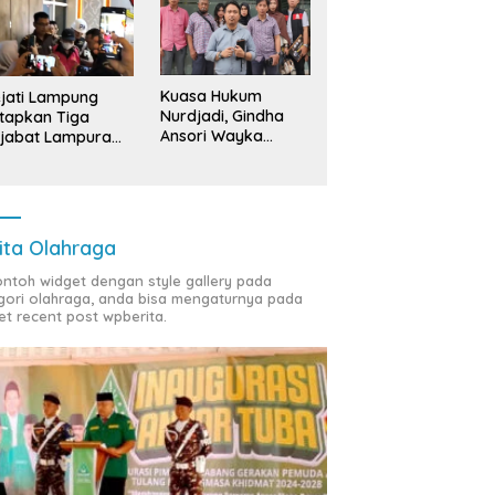
Kuasa Hukum
jati Lampung
Nurdjadi, Gindha
tapkan Tiga
Ansori Wayka
jabat Lampura
Laporkan
ersangka
Penyerobotan
Tanah ke Polda
Lampung
ita Olahraga
contoh widget dengan style gallery pada
gori olahraga, anda bisa mengaturnya pada
et recent post wpberita.