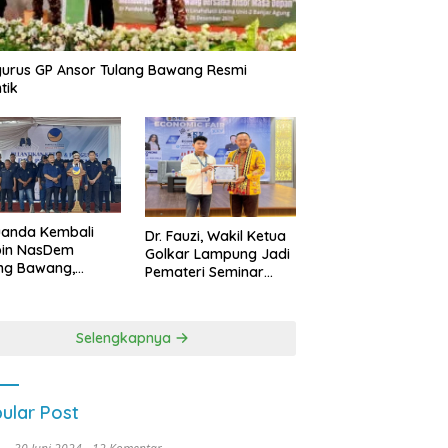
urus GP Ansor Tulang Bawang Resmi
tik
uanda Kembali
Dr. Fauzi, Wakil Ketua
pin NasDem
Golkar Lampung Jadi
ng Bawang,
Pemateri Seminar
etkan Kursi DPRD
Nasional FEB Unila,
anyak di Pemilu
Membangun Fondasi
9
Kuat Melalui 4 Pilar
Selengkapnya
Kebangsaan
ular Post