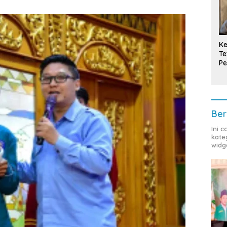
Ke
Te
Pe
T
Ber
Ini 
kate
widg