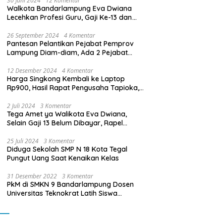
30 Juni 2024
12 Komentar
Walkota Bandarlampung Eva Dwiana
Lecehkan Profesi Guru, Gaji Ke-13 dan
THR Tidak Dibayarkan
26 September 2024
4 Komentar
Pantesan Pelantikan Pejabat Pemprov
Lampung Diam-diam, Ada 2 Pejabat
yang Dilantik Masih Golongan III/b
12 Desember 2024
4 Komentar
Harga Singkong Kembali ke Laptop
Rp900, Hasil Rapat Pengusaha Tapioka,
Petani Singkong dengan Pj. Gubernur
Lampung
2 Juli 2024
3 Komentar
Tega Amet ya Walikota Eva Dwiana,
Selain Gaji 13 Belum Dibayar, Rapel
Kenaikan Gaji 2 Bulan Juga Belum
Dibayar
25 Juli 2024
3 Komentar
Diduga Sekolah SMP N 18 Kota Tegal
Pungut Uang Saat Kenaikan Kelas
31 Desember 2022
3 Komentar
PkM di SMKN 9 Bandarlampung Dosen
Universitas Teknokrat Latih Siswa
Membuat Program Mobil RC Berbasis IoT