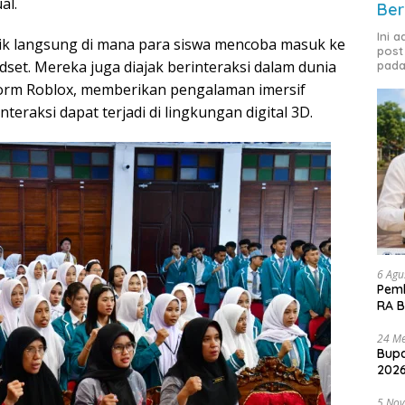
al.
Ber
Ini 
tik langsung di mana para siswa mencoba masuk ke
post
et. Mereka juga diajak berinteraksi dalam dunia
pada
tform Roblox, memberikan pengalaman imersif
eraksi dapat terjadi di lingkungan digital 3D.
6 Agu
Pemk
RA B
24 Me
Bupa
2026
5 No