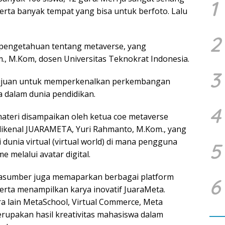
1
rta banyak tempat yang bisa untuk berfoto. Lalu
2
i pengetahuan tentang metaverse, yang
., M.Kom, dosen Universitas Teknokrat Indonesia.
3
rtujuan untuk memperkenalkan perkembangan
 dalam dunia pendidikan.
4
ateri disampaikan oleh ketua coe metaverse
 dikenal JUARAMETA, Yuri Rahmanto, M.Kom., yang
 dunia virtual (virtual world) di mana pengguna
5
e melalui avatar digital.
rasumber juga memaparkan berbagai platform
6
erta menampilkan karya inovatif JuaraMeta.
a lain MetaSchool, Virtual Commerce, Meta
upakan hasil kreativitas mahasiswa dalam