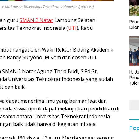
ari dosen Universitas Teknokrat Indonesia. (foto : ist)
dan guru
SMAN 2 Natar
Lampung Selatan
Peng
sitas Teknokrat Indonesia (
UTI
), Rabu
Dilan
ambut hangat oleh Wakil Rektor Bidang Akademik
Ryan Randy Suryono, M.Kom dan dosen UTI.
 SMAN 2 Natar Agung Thria Budi, S.Pd.Gr,
H. J
Pim
da Universitas Teknokrat Indonesia yang sudah
Tula
 dan baik.
Targ
Terb
202
swa dapat menerima ilmu yang bermanfaat dan
pada siswa untuk dapat melanjutkan pendidikan di
rjasama antara Universitas Teknokrat Indonesia
an baik tidak hanya di kegiatan ini saja.
Pop
ebanyak 160 siswa, 12 guru. Merrja sangat senang