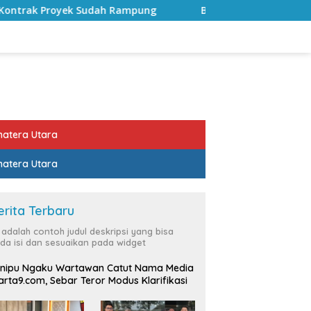
mpung
Bulan Kemerdekaan, Bupati Lampung Selatan Aj
atera Utara
atera Utara
erita Terbaru
i adalah contoh judul deskripsi yang bisa
da isi dan sesuaikan pada widget
nipu Ngaku Wartawan Catut Nama Media
rta9.com, Sebar Teror Modus Klarifikasi