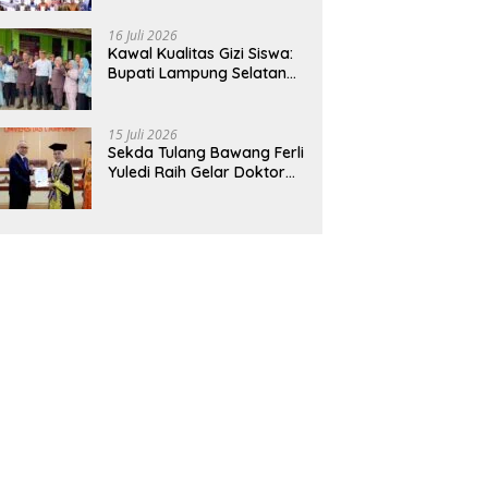
Hadirkan Sekolah Nasional
Terintegrasi Pertama di
16 Juli 2026
Lampung
Kawal Kualitas Gizi Siswa:
Bupati Lampung Selatan
dan Kajati Lampung Tinjau
Langsung Program Makan
Bergizi Gratis di Natar
15 Juli 2026
Sekda Tulang Bawang Ferli
Yuledi Raih Gelar Doktor
Unila, Angkat Model P4GN
Berbasis Kearifan Lokal