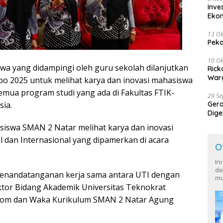
Inve
Eko
13 Ok
Peko
10 Ok
wa yang didampingi oleh guru sekolah dilanjutkan
Rick
Warg
 2025 untuk melihat karya dan inovasi mahasiswa
emua program studi yang ada di Fakultas FTIK-
29 S
sia.
Ger
Dige
Harg
siswa SMAN 2 Natar melihat karya dan inovasi
 dan Internasional yang dipamerkan di acara
O
In
de
penandatanganan kerja sama antara UTI dengan
mu
ktor Bidang Akademik Universitas Teknokrat
.Kom dan Waka Kurikulum SMAN 2 Natar Agung