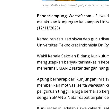
Siswa SMAN 2 Natar mendapat pendidikan metaverse d
Bandarlampung, Warta9.com
– Siswa 
melakukan kunjungan ke kampus Univer
(12/11/2025).
Kehadiran ratusan siswa dan guru dis
Universitas Teknokrat Indonesia Dr. 
Wakil Kepala Sekolah Bidang Kurikulum
mengucapkan banyak terimakasih kepa
menerima SMAN 2 Natar dengan hangat
Agung berharap dari kunjungan ini si
memberikan motivasi serta wawasan ke
perguruan tinggi. Ia juga berharap ke
dengan SMAN 2 Natar dapat terjalin deng
Kunjungan ini adalah siswa kelas XII s