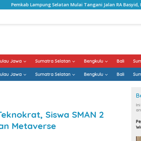
tan Mulai Tangani Jalan RA Basyid, Kontrak Proyek Sudah Ra
ulau Jawa
Sumatra Selatan
Bengkulu
Bali
Sum
ulau Jawa
Sumatra Selatan
Bengkulu
Bali
Sum
B
In
an
 Teknokrat, Siswa SMAN 2
Pe
kan Metaverse
Wa