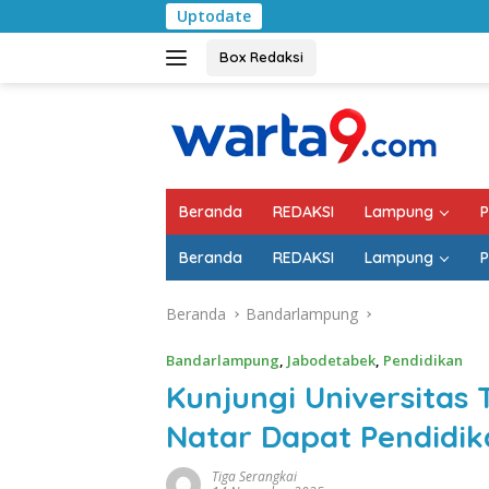
Langsung
Uptodate
Pemkab Lampung Sela
ke
konten
Box Redaksi
Beranda
REDAKSI
Lampung
P
Beranda
REDAKSI
Lampung
P
Beranda
Bandarlampung
Bandarlampung
,
Jabodetabek
,
Pendidikan
Kunjungi Universitas
Natar Dapat Pendidi
Tiga Serangkai