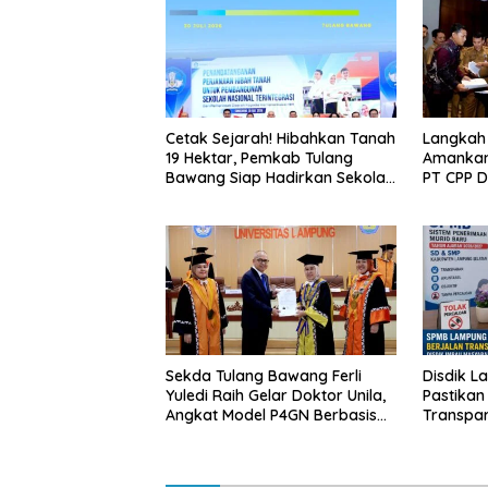
Cetak Sejarah! Hibahkan Tanah
Langkah
19 Hektar, Pemkab Tulang
Amankan
Bawang Siap Hadirkan Sekolah
PT CPP 
Nasional Terintegrasi Pertama
Kawasan
di Lampung
Sekda Tulang Bawang Ferli
Disdik L
Yuledi Raih Gelar Doktor Unila,
Pastikan
Angkat Model P4GN Berbasis
Transpa
Kearifan Lokal
Diminta 