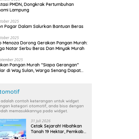
stasi PMDN, Dongkrak Pertumbuhan
nomi Lampung
tober 2025
n Pagar Dalam Salurkan Bantuan Beras
tober 2025
o Menoza Dorong Gerakan Pangan Murah:
a Natar Serbu Beras Dan Minyak Murah
eptember 2025
akan Pangan Murah “Siapa Gerangan”
lar di Way Sulan, Warga Senang Dapat
a Bersubsidi
tomotif
i adalah contoh keterangan untuk widget
ngan kategori otomotif, anda bisa dengan
dah memasukkannya pada widget.
31 Juli 2026
Cetak Sejarah! Hibahkan
Tanah 19 Hektar, Pemkab
Tulang Bawang Siap