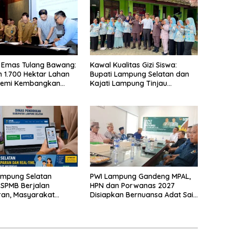
 Emas Tulang Bawang:
Kawal Kualitas Gizi Siswa:
 1.700 Hektar Lahan
Bupati Lampung Selatan dan
Demi Kembangkan
Kajati Lampung Tinjau
 Ekonomi Biru
Langsung Program Makan
Bergizi Gratis di Natar
ampung Selatan
PWI Lampung Gandeng MPAL,
 SPMB Berjalan
HPN dan Porwanas 2027
ran, Masyarakat
Disiapkan Bernuansa Adat Sai
Waspadai Calo
Bumi Ruwa Jurai