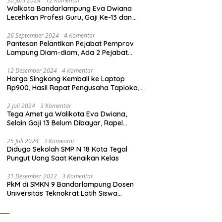
30 Juni 2024
12 Komentar
Walkota Bandarlampung Eva Dwiana
Lecehkan Profesi Guru, Gaji Ke-13 dan
THR Tidak Dibayarkan
26 September 2024
4 Komentar
Pantesan Pelantikan Pejabat Pemprov
Lampung Diam-diam, Ada 2 Pejabat
yang Dilantik Masih Golongan III/b
12 Desember 2024
4 Komentar
Harga Singkong Kembali ke Laptop
Rp900, Hasil Rapat Pengusaha Tapioka,
Petani Singkong dengan Pj. Gubernur
Lampung
2 Juli 2024
3 Komentar
Tega Amet ya Walikota Eva Dwiana,
Selain Gaji 13 Belum Dibayar, Rapel
Kenaikan Gaji 2 Bulan Juga Belum
Dibayar
25 Juli 2024
3 Komentar
Diduga Sekolah SMP N 18 Kota Tegal
Pungut Uang Saat Kenaikan Kelas
31 Desember 2022
3 Komentar
PkM di SMKN 9 Bandarlampung Dosen
Universitas Teknokrat Latih Siswa
Membuat Program Mobil RC Berbasis IoT