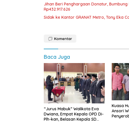
Jihan Beri Penghargaan Donatur, Bumbun
Rp432.917.626
‎Sidak ke Kantor GRANAT Metro, Tony Eka C
Komentar
Baca Juga
Kuasa Hu
“Jurus Mabuk” Walikota Eva
Ansori 
Dwiana, Empat Kepala OPD Di-
Penyerob
Plh-kan, Belasan Kepala SD
Lampun
dan SMP Rangkap Jabatan Plt