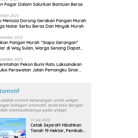
n Pagar Dalam Salurkan Bantuan Beras
tober 2025
o Menoza Dorong Gerakan Pangan Murah:
a Natar Serbu Beras Dan Minyak Murah
eptember 2025
akan Pangan Murah “Siapa Gerangan”
lar di Way Sulan, Warga Senang Dapat
a Bersubsidi
eptember 2025
rintahan Pekon Bumi Ratu Laksanakan
ruksi Perawatan Jalan Pemangku Sinar
ten
tomotif
i adalah contoh keterangan untuk widget
ngan kategori otomotif, anda bisa dengan
dah memasukkannya pada widget.
31 Juli 2026
Cetak Sejarah! Hibahkan
Tanah 19 Hektar, Pemkab
Tulang Bawang Siap