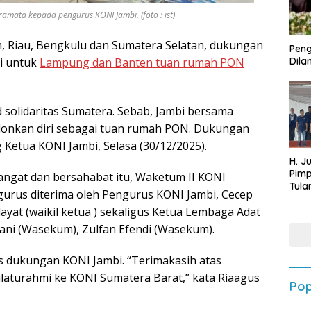
mata kepada pengurus KONI Jambi. (foto : ist)
, Riau, Bengkulu dan Sumatera Selatan, dukungan
Peng
bi untuk
Lampung dan Banten tuan rumah PON
Dilan
solidaritas Sumatera. Sebab, Jambi bersama
lonkan diri sebagai tuan rumah PON. Dukungan
Ketua KONI Jambi, Selasa (30/12/2025).
H. J
Pim
ngat dan bersahabat itu, Waketum II KONI
Tula
urus diterima oleh Pengurus KONI Jambi, Cecep
Targ
ayat (waikil ketua ) sekaligus Ketua Lembaga Adat
Terb
202
yani (Wasekum), Zulfan Efendi (Wasekum).
s dukungan KONI Jambi. “Terimakasih atas
ilaturahmi ke KONI Sumatera Barat,” kata Riaagus
Pop