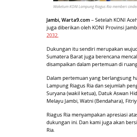
Waketum KONI Lampung Riagus Ria memberi cindera
Jambi, Warta9.com
– Setelah KONI Aceh
juga diberikan oleh KONI Provinsi Jam
2032.
Dukungan itu sendiri merupakan wujud 
Sumatera Barat juga berencana menca
disampaikan dalam pertemuan di ruang 
Dalam pertemuan yang berlangsung ha
Lampung Riagus Ria dan sejumlah peng
Suryana (wakil ketua), Datuk Aswan Hid
Melayu Jambi, Watni (Bendahara), Fitri
Riagus Ria menyampakan apresiasi ata
dukungan ini. Dan kami juga akan bers
Ria.