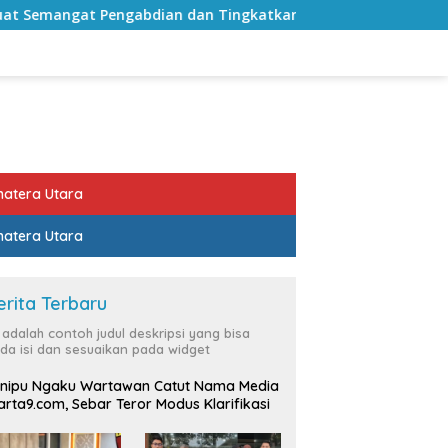
 dan Tingkatkan Pelayanan Publik
Sekda Lampung Sela
atera Utara
atera Utara
erita Terbaru
i adalah contoh judul deskripsi yang bisa
da isi dan sesuaikan pada widget
nipu Ngaku Wartawan Catut Nama Media
rta9.com, Sebar Teror Modus Klarifikasi