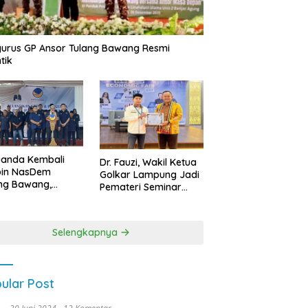
urus GP Ansor Tulang Bawang Resmi
tik
uanda Kembali
Dr. Fauzi, Wakil Ketua
pin NasDem
Golkar Lampung Jadi
ng Bawang,
Pemateri Seminar
etkan Kursi DPRD
Nasional FEB Unila,
anyak di Pemilu
Membangun Fondasi
9
Kuat Melalui 4 Pilar
Selengkapnya
Kebangsaan
ular Post