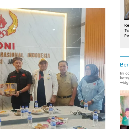
Ke
Te
Pe
T
Ber
Ini 
kate
widg