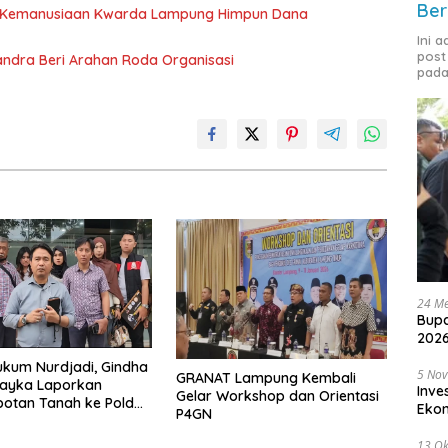
Ber
g Kemanusiaan Kwarda Lampung Himpun Dana
Ini 
post
andra Beri Arahan Roda Organisasi
pada
24 Me
Bupa
2026
kum Nurdjadi, Gindha
5 No
GRANAT Lampung Kembali
Wayka Laporkan
Inve
Gelar Workshop dan Orientasi
otan Tanah ke Polda
Eko
P4GN
g
13 Ok