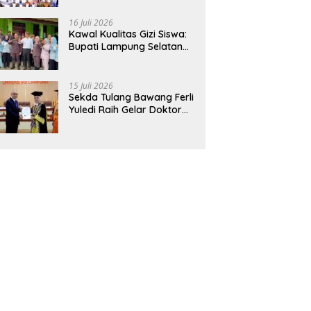
Hadirkan Sekolah Nasional
Terintegrasi Pertama di
16 Juli 2026
Lampung
Kawal Kualitas Gizi Siswa:
Bupati Lampung Selatan
dan Kajati Lampung Tinjau
Langsung Program Makan
Bergizi Gratis di Natar
15 Juli 2026
Sekda Tulang Bawang Ferli
Yuledi Raih Gelar Doktor
Unila, Angkat Model P4GN
Berbasis Kearifan Lokal