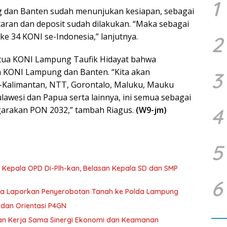
1
 dan Banten sudah menunjukan kesiapan, sebagai
aran dan deposit sudah dilakukan. “Maka sebagai
 ke 34 KONI se-Indonesia,” lanjutnya.
2
 Ketua KONI Lampung Taufik Hidayat bahwa
eh KONI Lampung dan Banten. “Kita akan
3
-Kalimantan, NTT, Gorontalo, Maluku, Mauku
ulawesi dan Papua serta lainnya, ini semua sebagai
4
garakan PON 2032,” tambah Riagus.
(W9-jm)
5
 Kepala OPD Di-Plh-kan, Belasan Kepala SD dan SMP
6
ka Laporkan Penyerobotan Tanah ke Polda Lampung
dan Orientasi P4GN
tan Kerja Sama Sinergi Ekonomi dan Keamanan