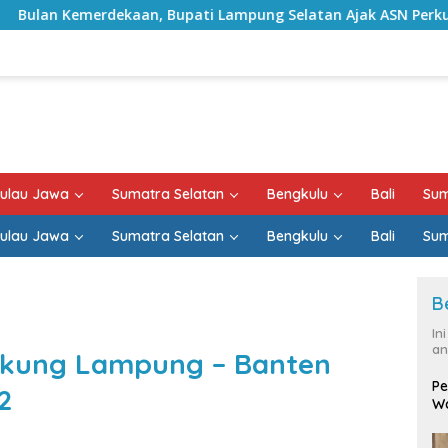
upati Lampung Selatan Ajak ASN Perkuat Semangat Pengabdian
ulau Jawa
Sumatra Selatan
Bengkulu
Bali
Sum
ulau Jawa
Sumatra Selatan
Bengkulu
Bali
Sum
B
In
an
Dukung Lampung – Banten
Pe
2
Wa