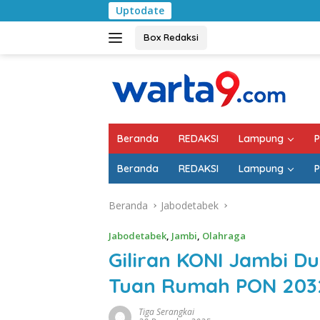
Langsung
Uptodate
Bulan Kemerdekaan, B
ke
konten
Box Redaksi
Beranda
REDAKSI
Lampung
P
Beranda
REDAKSI
Lampung
P
Beranda
Jabodetabek
Jabodetabek
,
Jambi
,
Olahraga
Giliran KONI Jambi 
Tuan Rumah PON 203
Tiga Serangkai