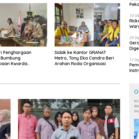
Peko
10 Ok
Rick
Warg
29 S
Ger
Dige
ri Penghargaan
‎Sidak ke Kantor GRANAT
Harg
, Bumbung
Metro, Tony Eka Candra Beri
17 S
iaan Kwarda
Arahan Roda Organisasi
Peme
 Himpun Dana
Inst
7.626
Ban
O
In
de
mu