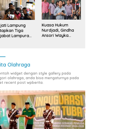
Kuasa Hukum
jati Lampung
Nurdjadi, Gindha
tapkan Tiga
Ansori Wayka
jabat Lampura
Laporkan
ersangka
Penyerobotan
Tanah ke Polda
Lampung
ita Olahraga
contoh widget dengan style gallery pada
gori olahraga, anda bisa mengaturnya pada
et recent post wpberita.