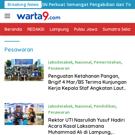
Langsung
atan Ajak ASN Perkuat Semangat Pengabdian dan Tingkatkan P
Breaking News
ke
konten
Beranda
REDAKSI
Lampung
Pulau Jawa
Sumatra Selata
Pesawaran
Jabodetabek
,
Nasional
,
Pemerintahan
,
Pesawaran
3 Februari 2025
Penguatan Ketahanan Pangan,
Brigif 4 Mar/BS Terima Kunjungan
Kerja Kepala Staf Angkatan Laut
Laksamana TNI Muhammad Ali
Jabodetabek
,
Nasional
,
Pendidikan
,
Pesawaran
3 Februari 2025
Rektor UTI Nasrullah Yusuf Hadiri
Acara Kasal Laksamana
Muhammad Ali di Lampung,