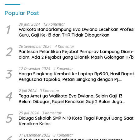
Popular Post
1
30 Juni 2024
12 Komentar
Walkota Bandarlampung Eva Dwiana Lecehkan Profesi
Guru, Gaji Ke-13 dan THR Tidak Dibayarkan
2
26 September 2024
4 Komentar
Pantesan Pelantikan Pejabat Pemprov Lampung Diam-
diam, Ada 2 Pejabat yang Dilantik Masih Golongan III/b
3
12 Desember 2024
4 Komentar
Harga Singkong Kembali ke Laptop Rp900, Hasil Rapat
Pengusaha Tapioka, Petani Singkong dengan Pj.
Gubernur Lampung
4
2 Juli 2024
3 Komentar
Tega Amet ya Walikota Eva Dwiana, Selain Gaji 13
Belum Dibayar, Rapel Kenaikan Gaji 2 Bulan Juga
Belum Dibayar
5
25 Juli 2024
3 Komentar
Diduga Sekolah SMP N 18 Kota Tegal Pungut Uang Saat
Kenaikan Kelas
31 Desember 2022
3 Komentar