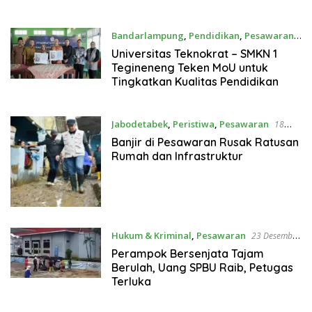
Universitas Teknokrat Dukung
Penuh Ketahanan Pangan Asta Cita
Presiden
Bandarlampung
,
Pendidikan
,
Pesawaran
21 Januari 2025
Universitas Teknokrat – SMKN 1
Tegineneng Teken MoU untuk
Tingkatkan Kualitas Pendidikan
Jabodetabek
,
Peristiwa
,
Pesawaran
18
Januari 2025
Banjir di Pesawaran Rusak Ratusan
Rumah dan Infrastruktur
Hukum & Kriminal
,
Pesawaran
23 Desember
2024
Perampok Bersenjata Tajam
Berulah, Uang SPBU Raib, Petugas
Terluka