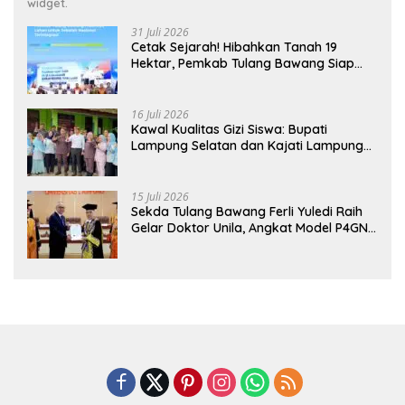
widget.
31 Juli 2026
Cetak Sejarah! Hibahkan Tanah 19
Hektar, Pemkab Tulang Bawang Siap
Hadirkan Sekolah Nasional Terintegrasi
Pertama di Lampung
16 Juli 2026
Kawal Kualitas Gizi Siswa: Bupati
Lampung Selatan dan Kajati Lampung
Tinjau Langsung Program Makan Bergizi
Gratis di Natar
15 Juli 2026
Sekda Tulang Bawang Ferli Yuledi Raih
Gelar Doktor Unila, Angkat Model P4GN
Berbasis Kearifan Lokal