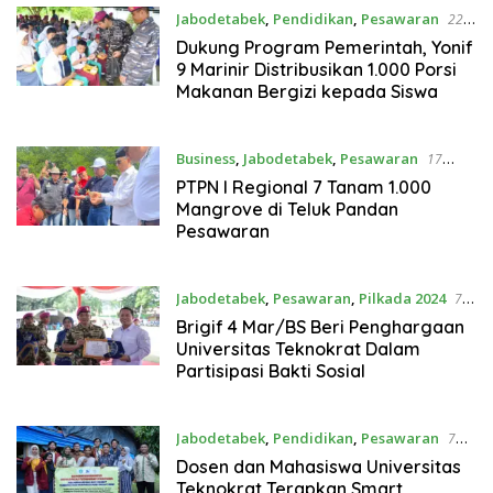
Jabodetabek
,
Pendidikan
,
Pesawaran
22
Desember 2024
Dukung Program Pemerintah, Yonif
9 Marinir Distribusikan 1.000 Porsi
Makanan Bergizi kepada Siswa
Business
,
Jabodetabek
,
Pesawaran
17
Desember 2024
PTPN I Regional 7 Tanam 1.000
Mangrove di Teluk Pandan
Pesawaran
Jabodetabek
,
Pesawaran
,
Pilkada 2024
7
November 2024
Brigif 4 Mar/BS Beri Penghargaan
Universitas Teknokrat Dalam
Partisipasi Bakti Sosial
Jabodetabek
,
Pendidikan
,
Pesawaran
7
November 2024
Dosen dan Mahasiswa Universitas
Teknokrat Terapkan Smart