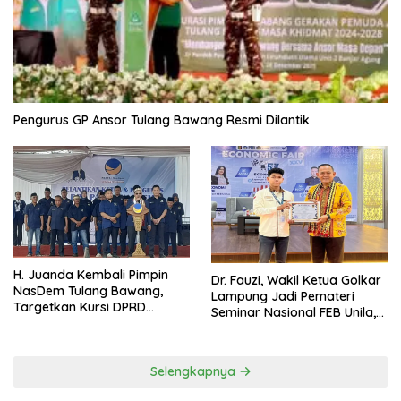
Pengurus GP Ansor Tulang Bawang Resmi Dilantik
H. Juanda Kembali Pimpin
Dr. Fauzi, Wakil Ketua Golkar
NasDem Tulang Bawang,
Lampung Jadi Pemateri
Targetkan Kursi DPRD
Seminar Nasional FEB Unila,
Terbanyak di Pemilu 2029
Membangun Fondasi Kuat
Melalui 4 Pilar Kebangsaan
Selengkapnya