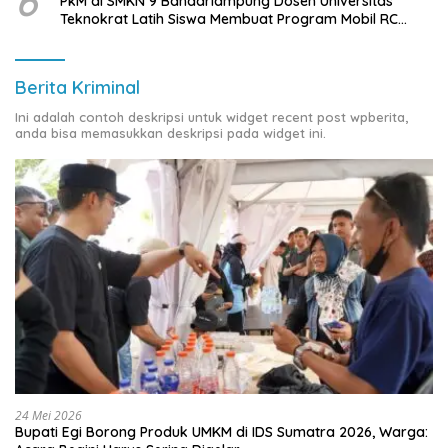
6
PkM di SMKN 9 Bandarlampung Dosen Universitas
Teknokrat Latih Siswa Membuat Program Mobil RC
Berbasis IoT
Berita Kriminal
Ini adalah contoh deskripsi untuk widget recent post wpberita,
anda bisa memasukkan deskripsi pada widget ini.
24 Mei 2026
Bupati Egi Borong Produk UMKM di IDS Sumatra 2026, Warga: