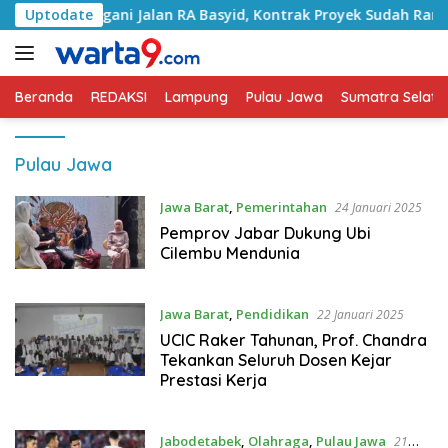
Langsung
i Tangani Jalan RA Basyid, Kontrak Proyek Sudah Rampung
Uptodate
ke
konten
Beranda
REDAKSI
Lampung
Pulau Jawa
Sumatra Selata
Pulau Jawa
Jawa Barat
,
Pemerintahan
24 Januari 2025
Pemprov Jabar Dukung Ubi
Cilembu Mendunia
Jawa Barat
,
Pendidikan
22 Januari 2025
UCIC Raker Tahunan, Prof. Chandra
Tekankan Seluruh Dosen Kejar
Prestasi Kerja
Jabodetabek
,
Olahraga
,
Pulau Jawa
21