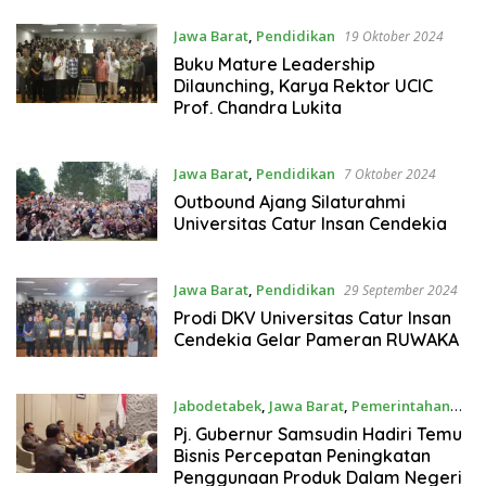
Jawa Barat
,
Pendidikan
19 Oktober 2024
Buku Mature Leadership
Dilaunching, Karya Rektor UCIC
Prof. Chandra Lukita
Jawa Barat
,
Pendidikan
7 Oktober 2024
Outbound Ajang Silaturahmi
Universitas Catur Insan Cendekia
Jawa Barat
,
Pendidikan
29 September 2024
Prodi DKV Universitas Catur Insan
Cendekia Gelar Pameran RUWAKA
Jabodetabek
,
Jawa Barat
,
Pemerintahan
17 September 2024
Pj. Gubernur Samsudin Hadiri Temu
Bisnis Percepatan Peningkatan
Penggunaan Produk Dalam Negeri