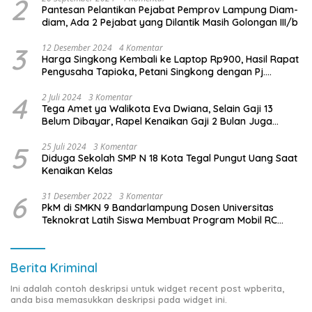
2
Pantesan Pelantikan Pejabat Pemprov Lampung Diam-
diam, Ada 2 Pejabat yang Dilantik Masih Golongan III/b
3
12 Desember 2024
4 Komentar
Harga Singkong Kembali ke Laptop Rp900, Hasil Rapat
Pengusaha Tapioka, Petani Singkong dengan Pj.
Gubernur Lampung
4
2 Juli 2024
3 Komentar
Tega Amet ya Walikota Eva Dwiana, Selain Gaji 13
Belum Dibayar, Rapel Kenaikan Gaji 2 Bulan Juga
Belum Dibayar
5
25 Juli 2024
3 Komentar
Diduga Sekolah SMP N 18 Kota Tegal Pungut Uang Saat
Kenaikan Kelas
6
31 Desember 2022
3 Komentar
PkM di SMKN 9 Bandarlampung Dosen Universitas
Teknokrat Latih Siswa Membuat Program Mobil RC
Berbasis IoT
Berita Kriminal
Ini adalah contoh deskripsi untuk widget recent post wpberita,
anda bisa memasukkan deskripsi pada widget ini.