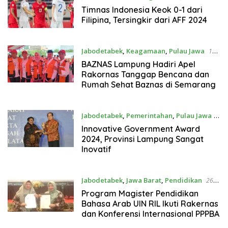
Desember 2024
Timnas Indonesia Keok 0-1 dari
Filipina, Tersingkir dari AFF 2024
Jabodetabek
,
Keagamaan
,
Pulau Jawa
18
Desember 2024
BAZNAS Lampung Hadiri Apel
Rakornas Tanggap Bencana dan
Rumah Sehat Baznas di Semarang
Jabodetabek
,
Pemerintahan
,
Pulau Jawa
5
Desember 2024
Innovative Government Award
2024, Provinsi Lampung Sangat
Inovatif
Jabodetabek
,
Jawa Barat
,
Pendidikan
26
Oktober 2024
Program Magister Pendidikan
Bahasa Arab UIN RIL Ikuti Rakernas
dan Konferensi Internasional PPPBA