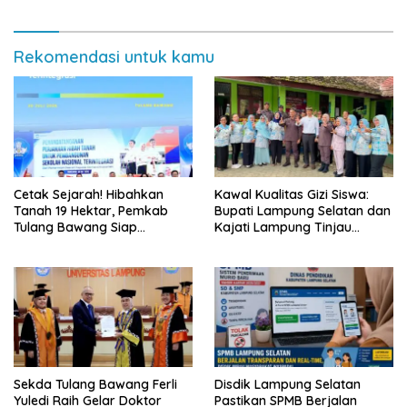
Rekomendasi untuk kamu
Cetak Sejarah! Hibahkan
Kawal Kualitas Gizi Siswa:
Tanah 19 Hektar, Pemkab
Bupati Lampung Selatan dan
Tulang Bawang Siap
Kajati Lampung Tinjau
Hadirkan Sekolah Nasional
Langsung Program Makan
Terintegrasi Pertama di
Bergizi Gratis di Natar
Lampung
Sekda Tulang Bawang Ferli
Disdik Lampung Selatan
Yuledi Raih Gelar Doktor
Pastikan SPMB Berjalan