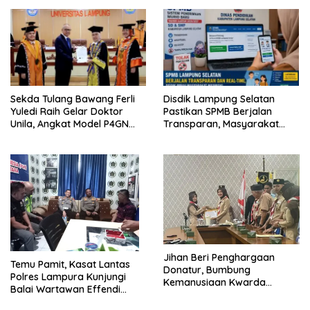
Terintegrasi Pertama di
Bergizi Gratis di Natar
Lampung
Sekda Tulang Bawang Ferli
Disdik Lampung Selatan
Yuledi Raih Gelar Doktor
Pastikan SPMB Berjalan
Unila, Angkat Model P4GN
Transparan, Masyarakat
Berbasis Kearifan Lokal
Diminta Waspadai Calo
Jihan Beri Penghargaan
Temu Pamit, Kasat Lantas
Donatur, Bumbung
Polres Lampura Kunjungi
Kemanusiaan Kwarda
Balai Wartawan Effendi
Lampung Himpun Dana
Yusuf
Rp432.917.626