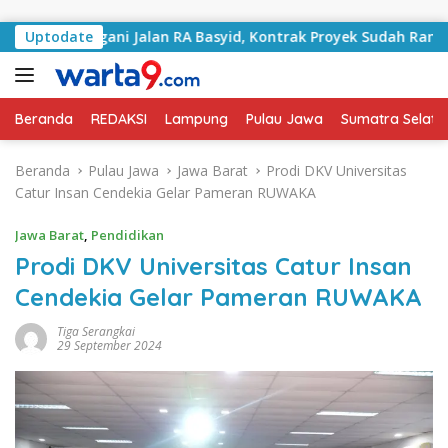
Langsung ke konten
 Tangani Jalan RA Basyid, Kontrak Proyek Sudah Rampung
Uptodate
Beranda
REDAKSI
Lampung
Pulau Jawa
Sumatra Selata
Beranda
Pulau Jawa
Jawa Barat
Prodi DKV Universitas
Catur Insan Cendekia Gelar Pameran RUWAKA
Jawa Barat
,
Pendidikan
Prodi DKV Universitas Catur Insan
Cendekia Gelar Pameran RUWAKA
Tiga Serangkai
29 September 2024