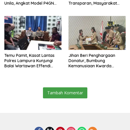
Unila, Angkat Model P4GN
Transparan, Masyarakat
Berbasis Kearifan Lokal
Diminta Waspadai Calo
Temu Pamit, Kasat Lantas
Jihan Beri Penghargaan
Polres Lampura Kunjungi
Donatur, Bumbung
Balai Wartawan Effendi
Kemanusiaan Kwarda
Yusuf
Lampung Himpun Dana
Rp432.917.626
Tambah Komentar