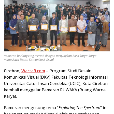
Pameran berlangsung meriah dengan menyajikan hasil karya-karya
mahasiswa Desan Komunikasi Visual.
Cirebon,
Warta9.com
– Program Studi Desain
Komunikasi Visual (DKV) Fakultas Teknologi Informasi
Universitas Catur Insan Cendekia (UCIC), Kota Cirebon
kembali menggelar Pameran RUWAKA (Ruang Warna
Karya).
Pameran mengusung tema “
Exploring The Spectrum
” ini