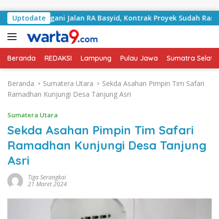
Langsung ke konten
i Tangani Jalan RA Basyid, Kontrak Proyek Sudah Rampung
Uptodate
Beranda
REDAKSI
Lampung
Pulau Jawa
Sumatra Selata
Beranda
Sumatera Utara
Sekda Asahan Pimpin Tim Safari
Ramadhan Kunjungi Desa Tanjung Asri
Sumatera Utara
Sekda Asahan Pimpin Tim Safari
Ramadhan Kunjungi Desa Tanjung
Asri
Tiga Serangkai
21 Maret 2024