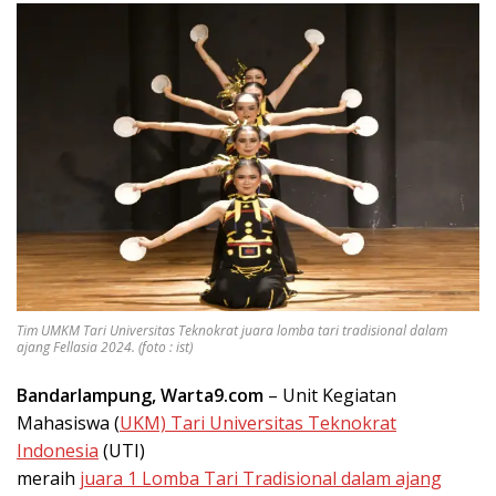
Tim UMKM Tari Universitas Teknokrat juara lomba tari tradisional dalam
ajang Fellasia 2024. (foto : ist)
Bandarlampung, Warta9.com
– Unit Kegiatan
Mahasiswa (
UKM) Tari Universitas Teknokrat
Indonesia
(UTI)
meraih
juara 1 Lomba Tari Tradisional dalam ajang