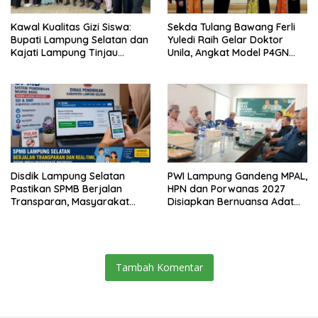
Kawal Kualitas Gizi Siswa:
Sekda Tulang Bawang Ferli
Bupati Lampung Selatan dan
Yuledi Raih Gelar Doktor
Kajati Lampung Tinjau
Unila, Angkat Model P4GN
Langsung Program Makan
Berbasis Kearifan Lokal
Bergizi Gratis di Natar
Disdik Lampung Selatan
PWI Lampung Gandeng MPAL,
Pastikan SPMB Berjalan
HPN dan Porwanas 2027
Transparan, Masyarakat
Disiapkan Bernuansa Adat
Diminta Waspadai Calo
Sai Bumi Ruwa Jurai
Tambah Komentar