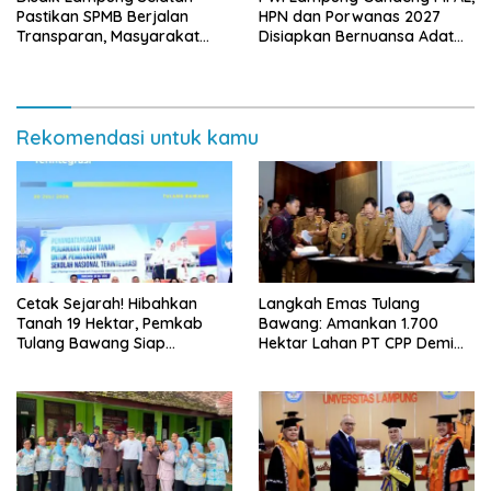
Pastikan SPMB Berjalan
HPN dan Porwanas 2027
Transparan, Masyarakat
Disiapkan Bernuansa Adat
Diminta Waspadai Calo
Sai Bumi Ruwa Jurai
Rekomendasi untuk kamu
Cetak Sejarah! Hibahkan
Langkah Emas Tulang
Tanah 19 Hektar, Pemkab
Bawang: Amankan 1.700
Tulang Bawang Siap
Hektar Lahan PT CPP Demi
Hadirkan Sekolah Nasional
Kembangkan Kawasan
Terintegrasi Pertama di
Ekonomi Biru
Lampung