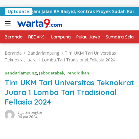
Langsung ke konten
 Tangani Jalan RA Basyid, Kontrak Proyek Sudah Rampung
Uptodate
Beranda
REDAKSI
Lampung
Pulau Jawa
Sumatra Selata
Beranda
Bandarlampung
Tim UKM Tari Universitas
Teknokrat Juara 1 Lomba Tari Tradisional Fellasia 2024
Bandarlampung
,
Jabodetabek
,
Pendidikan
Tim UKM Tari Universitas Teknokrat
Juara 1 Lomba Tari Tradisional
Fellasia 2024
Tiga Serangkai
30 Juli 2024