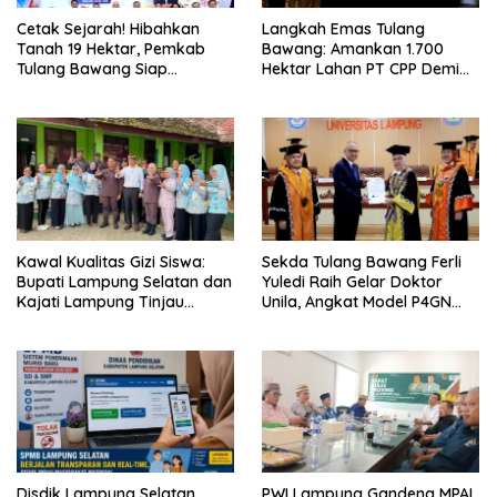
Cetak Sejarah! Hibahkan
Langkah Emas Tulang
Tanah 19 Hektar, Pemkab
Bawang: Amankan 1.700
Tulang Bawang Siap
Hektar Lahan PT CPP Demi
Hadirkan Sekolah Nasional
Kembangkan Kawasan
Terintegrasi Pertama di
Ekonomi Biru
Lampung
Kawal Kualitas Gizi Siswa:
Sekda Tulang Bawang Ferli
Bupati Lampung Selatan dan
Yuledi Raih Gelar Doktor
Kajati Lampung Tinjau
Unila, Angkat Model P4GN
Langsung Program Makan
Berbasis Kearifan Lokal
Bergizi Gratis di Natar
Disdik Lampung Selatan
PWI Lampung Gandeng MPAL,