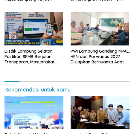
Langsung Program Makan
Berbasis Kearifan Lokal
Bergizi Gratis di Natar
Disdik Lampung Selatan
PWI Lampung Gandeng MPAL,
Pastikan SPMB Berjalan
HPN dan Porwanas 2027
Transparan, Masyarakat
Disiapkan Bernuansa Adat
Diminta Waspadai Calo
Sai Bumi Ruwa Jurai
Rekomendasi untuk kamu