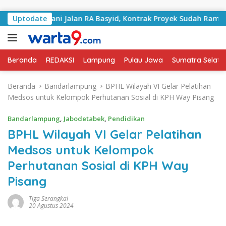
Langsung ke konten
Tangani Jalan RA Basyid, Kontrak Proyek Sudah Rampung
Uptodate
Beranda
REDAKSI
Lampung
Pulau Jawa
Sumatra Selata
Beranda
Bandarlampung
BPHL Wilayah VI Gelar Pelatihan
Medsos untuk Kelompok Perhutanan Sosial di KPH Way Pisang
Bandarlampung
,
Jabodetabek
,
Pendidikan
BPHL Wilayah VI Gelar Pelatihan
Medsos untuk Kelompok
Perhutanan Sosial di KPH Way
Pisang
Tiga Serangkai
20 Agustus 2024