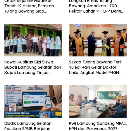
Cetak Sejarah! Hibahkan
Langkah Emas Tulang
Tanah 19 Hektar, Pemkab
Bawang: Amankan 1.700
Tulang Bawang Siap
Hektar Lahan PT CPP Demi
Hadirkan Sekolah Nasional
Kembangkan Kawasan
Terintegrasi Pertama di
Ekonomi Biru
Lampung
Kawal Kualitas Gizi Siswa:
Sekda Tulang Bawang Ferli
Bupati Lampung Selatan dan
Yuledi Raih Gelar Doktor
Kajati Lampung Tinjau
Unila, Angkat Model P4GN
Langsung Program Makan
Berbasis Kearifan Lokal
Bergizi Gratis di Natar
Disdik Lampung Selatan
PWI Lampung Gandeng MPAL,
Pastikan SPMB Berjalan
HPN dan Porwanas 2027