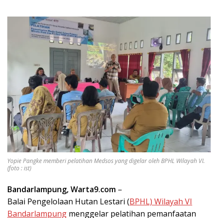
Yopie Pangke memberi pelatihan Medsos yang digelar oleh BPHL Wilayah VI.
(foto : ist)
Bandarlampung, Warta9.com
–
Balai Pengelolaan Hutan Lestari (
BPHL) Wilayah VI
Bandarlampung
menggelar pelatihan pemanfaatan