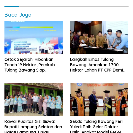
Baca Juga
Cetak Sejarah! Hibahkan
Langkah Emas Tulang
Tanah 19 Hektar, Pemkab
Bawang: Amankan 1.700
Tulang Bawang Siap
Hektar Lahan PT CPP Demi
Hadirkan Sekolah Nasional
Kembangkan Kawasan
Terintegrasi Pertama di
Ekonomi Biru
Lampung
Kawal Kualitas Gizi Siswa:
Sekda Tulang Bawang Ferli
Bupati Lampung Selatan dan
Yuledi Raih Gelar Doktor
Kajati Lampung Tinjau
Unila, Angkat Model P4GN