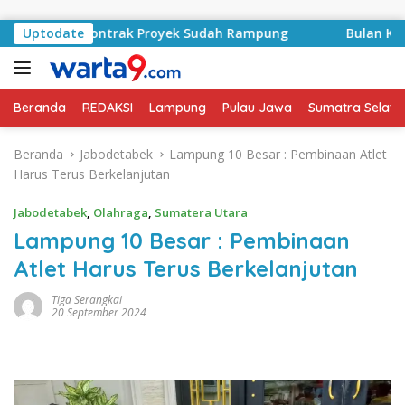
Langsung ke konten
syid, Kontrak Proyek Sudah Rampung
Uptodate
Bulan Kemerdekaa
Beranda
REDAKSI
Lampung
Pulau Jawa
Sumatra Selata
Beranda
Jabodetabek
Lampung 10 Besar : Pembinaan Atlet
Harus Terus Berkelanjutan
Jabodetabek
,
Olahraga
,
Sumatera Utara
Lampung 10 Besar : Pembinaan
Atlet Harus Terus Berkelanjutan
Tiga Serangkai
20 September 2024