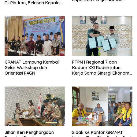
Di-Plh-kan, Belasan Kepala
Tanah ke Polda Lampung
SD dan SMP Rangkap
Jabatan Plt
GRANAT Lampung Kembali
PTPN I Regional 7 dan
Gelar Workshop dan
Kodam XXI Raden Intan
Orientasi P4GN
Kerja Sama Sinergi Ekonomi
dan Keamanan
Jihan Beri Penghargaan
‎Sidak ke Kantor GRANAT