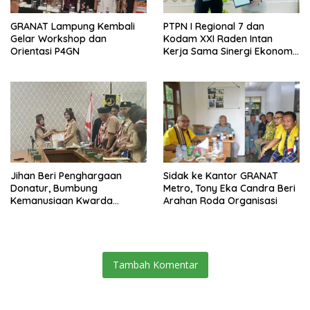
GRANAT Lampung Kembali
PTPN I Regional 7 dan
Gelar Workshop dan
Kodam XXI Raden Intan
Orientasi P4GN
Kerja Sama Sinergi Ekonomi
dan Keamanan
Jihan Beri Penghargaan
‎Sidak ke Kantor GRANAT
Donatur, Bumbung
Metro, Tony Eka Candra Beri
Kemanusiaan Kwarda
Arahan Roda Organisasi
Lampung Himpun Dana
Rp432.917.626
Tambah Komentar