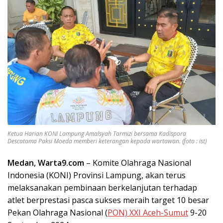
Ketua Harian KONI Lampung Amalsyah Tarmizi bersama Kadispora
Descatama Paksi Moeda memberi keterangan kepada wartawan. (foto : ist)
Medan, Warta9.com
– Komite Olahraga Nasional
Indonesia (KONI) Provinsi Lampung, akan terus
melaksanakan pembinaan berkelanjutan terhadap
atlet berprestasi pasca sukses meraih target 10 besar
Pekan Olahraga Nasional (
PON) XXI Aceh-Sumut
9-20