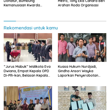
Donatur, Bumbung
Metro, Tony Eka Candra Beri
Kemanusiaan Kwarda
Arahan Roda Organisasi
Lampung Himpun Dana
Rp432.917.626
Rekomendasi untuk kamu
“Jurus Mabuk” Walikota Eva
Kuasa Hukum Nurdjadi,
Dwiana, Empat Kepala OPD
Gindha Ansori Wayka
Di-Plh-kan, Belasan Kepala
Laporkan Penyerobotan
SD dan SMP Rangkap
Tanah ke Polda Lampung
Jabatan Plt