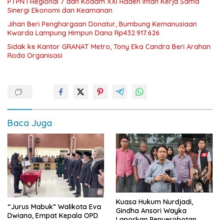
PTPN I Regional 7 dan Kodam XXI Raden Intan Kerja Sama
Sinergi Ekonomi dan Keamanan
Jihan Beri Penghargaan Donatur, Bumbung Kemanusiaan
Kwarda Lampung Himpun Dana Rp432.917.626
‎Sidak ke Kantor GRANAT Metro, Tony Eka Candra Beri Arahan
Roda Organisasi
Baca Juga
Kuasa Hukum Nurdjadi,
“Jurus Mabuk” Walikota Eva
Gindha Ansori Wayka
Dwiana, Empat Kepala OPD
Laporkan Penyerobotan