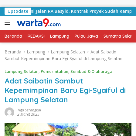
Langsung ke konten
Tangani Jalan RA Basyid, Kontrak Proyek Sudah Rampung
Uptodate
Beranda
REDAKSI
Lampung
Pulau Jawa
Sumatra Selata
Beranda
Lampung
Lampung Selatan
Adat Saibatin
Sambut Kepemimpinan Baru Egi-Syaiful di Lampung Selatan
Lampung Selatan
,
Pemerintahan
,
Senibud & Olaharaga
Adat Saibatin Sambut
Kepemimpinan Baru Egi-Syaiful di
Lampung Selatan
Tiga Serangkai
2 Maret 2025