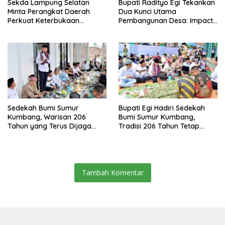
Sekda Lampung Selatan
Bupati Radityo Egi Tekankan
Minta Perangkat Daerah
Dua Kunci Utama
Perkuat Keterbukaan
Pembangunan Desa: Impact
Informasi Publik
dan Sustainable
Sedekah Bumi Sumur
Bupati Egi Hadiri Sedekah
Kumbang, Warisan 206
Bumi Sumur Kumbang,
Tahun yang Terus Dijaga
Tradisi 206 Tahun Tetap
Pemkab Lampung Selatan
Semarak Meski Diguyur
dan Masyarakat
Hujan
Tambah Komentar