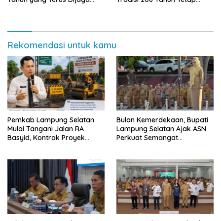
Pemkab Lampung Selatan
Semarak Meski Diguyur
dan Masyarakat
Hujan
Rekomendasi untuk kamu
Pemkab Lampung Selatan
Bulan Kemerdekaan, Bupati
Mulai Tangani Jalan RA
Lampung Selatan Ajak ASN
Basyid, Kontrak Proyek
Perkuat Semangat
Sudah Rampung
Pengabdian dan Tingkatkan
Pelayanan Publik