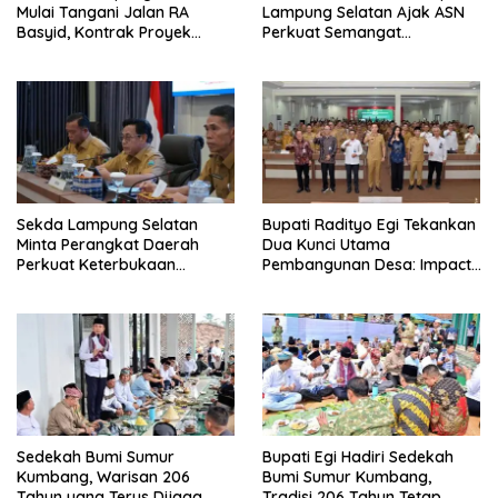
Mulai Tangani Jalan RA
Lampung Selatan Ajak ASN
Basyid, Kontrak Proyek
Perkuat Semangat
Sudah Rampung
Pengabdian dan Tingkatkan
Pelayanan Publik
Sekda Lampung Selatan
Bupati Radityo Egi Tekankan
Minta Perangkat Daerah
Dua Kunci Utama
Perkuat Keterbukaan
Pembangunan Desa: Impact
Informasi Publik
dan Sustainable
Sedekah Bumi Sumur
Bupati Egi Hadiri Sedekah
Kumbang, Warisan 206
Bumi Sumur Kumbang,
Tahun yang Terus Dijaga
Tradisi 206 Tahun Tetap