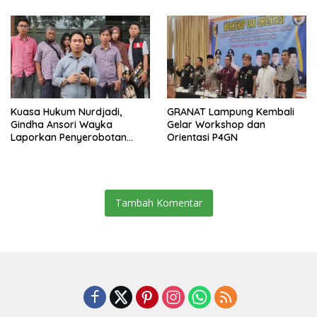
Jabatan Plt
Kuasa Hukum Nurdjadi,
GRANAT Lampung Kembali
Gindha Ansori Wayka
Gelar Workshop dan
Laporkan Penyerobotan
Orientasi P4GN
Tanah ke Polda Lampung
Tambah Komentar