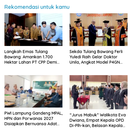
Rekomendasi untuk kamu
Langkah Emas Tulang
Sekda Tulang Bawang Ferli
Bawang: Amankan 1.700
Yuledi Raih Gelar Doktor
Hektar Lahan PT CPP Demi
Unila, Angkat Model P4GN
Kembangkan Kawasan
Berbasis Kearifan Lokal
Ekonomi Biru
PWI Lampung Gandeng MPAL,
“Jurus Mabuk” Walikota Eva
HPN dan Porwanas 2027
Dwiana, Empat Kepala OPD
Disiapkan Bernuansa Adat
Di-Plh-kan, Belasan Kepala
Sai Bumi Ruwa Jurai
SD dan SMP Rangkap