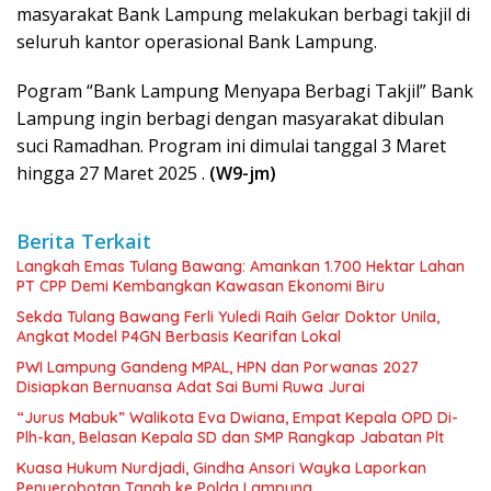
masyarakat Bank Lampung melakukan berbagi takjil di
seluruh kantor operasional Bank Lampung.
Pogram “Bank Lampung Menyapa Berbagi Takjil” Bank
Lampung ingin berbagi dengan masyarakat dibulan
suci Ramadhan. Program ini dimulai tanggal 3 Maret
hingga 27 Maret 2025 .
(W9-jm)
Berita Terkait
Langkah Emas Tulang Bawang: Amankan 1.700 Hektar Lahan
PT CPP Demi Kembangkan Kawasan Ekonomi Biru
Sekda Tulang Bawang Ferli Yuledi Raih Gelar Doktor Unila,
Angkat Model P4GN Berbasis Kearifan Lokal
PWI Lampung Gandeng MPAL, HPN dan Porwanas 2027
Disiapkan Bernuansa Adat Sai Bumi Ruwa Jurai
“Jurus Mabuk” Walikota Eva Dwiana, Empat Kepala OPD Di-
Plh-kan, Belasan Kepala SD dan SMP Rangkap Jabatan Plt
Kuasa Hukum Nurdjadi, Gindha Ansori Wayka Laporkan
Penyerobotan Tanah ke Polda Lampung