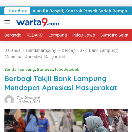
Langsung ke konten
angani Jalan RA Basyid, Kontrak Proyek Sudah Rampung
Uptodate
Beranda
REDAKSI
Lampung
Pulau Jawa
Sumatra Selata
Beranda
Bandarlampung
Berbagi Takjil Bank Lampung
Mendapat Apresiasi Masyarakat
Bandarlampung
,
Business
,
Jabodetabek
Berbagi Takjil Bank Lampung
Mendapat Apresiasi Masyarakat
Tiga Serangkai
10 Maret 2025