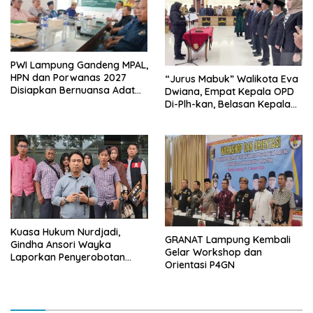
PWI Lampung Gandeng MPAL,
HPN dan Porwanas 2027
“Jurus Mabuk” Walikota Eva
Disiapkan Bernuansa Adat
Dwiana, Empat Kepala OPD
Sai Bumi Ruwa Jurai
Di-Plh-kan, Belasan Kepala
SD dan SMP Rangkap
Jabatan Plt
Kuasa Hukum Nurdjadi,
GRANAT Lampung Kembali
Gindha Ansori Wayka
Gelar Workshop dan
Laporkan Penyerobotan
Orientasi P4GN
Tanah ke Polda Lampung