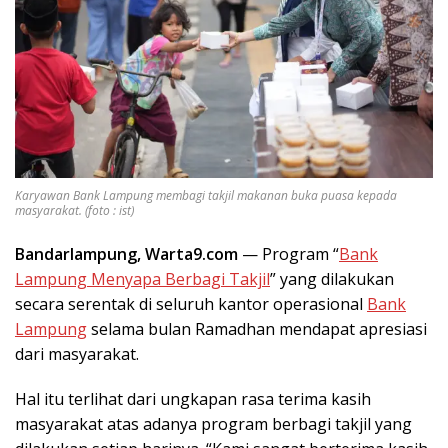
Karyawan Bank Lampung membagi takjil makanan buka puasa kepada
masyarakat. (foto : ist)
Bandarlampung, Warta9.com
— Program “
Bank
Lampung Menyapa Berbagi Takjil
” yang dilakukan
secara serentak di seluruh kantor operasional
Bank
Lampung
selama bulan Ramadhan mendapat apresiasi
dari masyarakat.
Hal itu terlihat dari ungkapan rasa terima kasih
masyarakat atas adanya program berbagi takjil yang