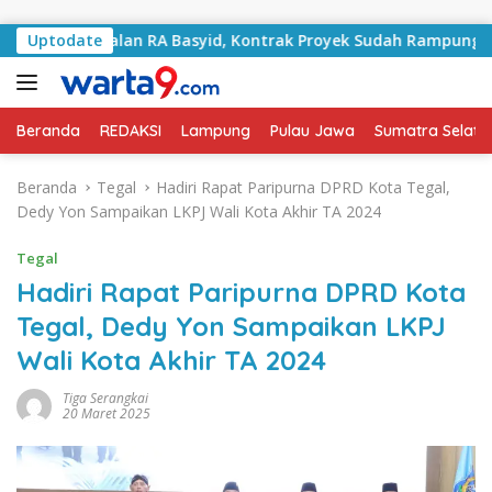
Langsung ke konten
gani Jalan RA Basyid, Kontrak Proyek Sudah Rampung
Uptodate
Beranda
REDAKSI
Lampung
Pulau Jawa
Sumatra Selata
Beranda
Tegal
Hadiri Rapat Paripurna DPRD Kota Tegal,
Dedy Yon Sampaikan LKPJ Wali Kota Akhir TA 2024
Tegal
Hadiri Rapat Paripurna DPRD Kota
Tegal, Dedy Yon Sampaikan LKPJ
Wali Kota Akhir TA 2024
Tiga Serangkai
20 Maret 2025