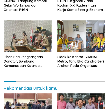
GRANAT Lampung Kembali
PTPN I Regional 7 dan
Gelar Workshop dan
Kodam XXI Raden Intan
Orientasi P4GN
Kerja Sama Sinergi Ekonomi
dan Keamanan
Jihan Beri Penghargaan
‎Sidak ke Kantor GRANAT
Donatur, Bumbung
Metro, Tony Eka Candra Beri
Kemanusiaan Kwarda
Arahan Roda Organisasi
Lampung Himpun Dana
Rp432.917.626
Rekomendasi untuk kamu