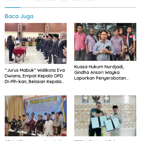
Baca Juga
Kuasa Hukum Nurdjadi,
“Jurus Mabuk” Walikota Eva
Gindha Ansori Wayka
Dwiana, Empat Kepala OPD
Laporkan Penyerobotan
Di-Plh-kan, Belasan Kepala
Tanah ke Polda Lampung
SD dan SMP Rangkap
Jabatan Plt