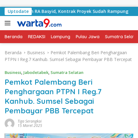
Langsung ke konten
alan RA Basyid, Kontrak Proyek Sudah Rampung
Uptodate
Bulan
Beranda
REDAKSI
Lampung
Pulau Jawa
Sumatra Selata
Beranda
Business
Pemkot Palembang Beri Penghargaan
PTPN I Reg.7 Kanhub. Sumsel Sebagai Pembayar PBB Tercepat
Business
,
Jabodetabek
,
Sumatra Selatan
Pemkot Palembang Beri
Penghargaan PTPN I Reg.7
Kanhub. Sumsel Sebagai
Pembayar PBB Tercepat
Tiga Serangkai
15 Maret 2025