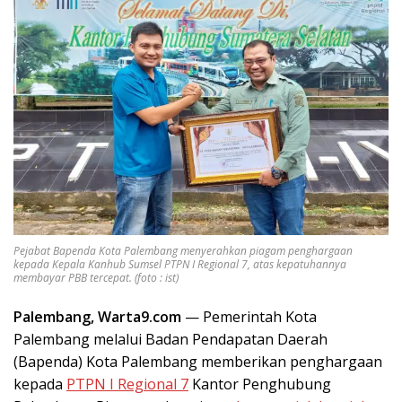
Pejabat Bapenda Kota Palembang menyerahkan piagam penghargaan
kepada Kepala Kanhub Sumsel PTPN I Regional 7, atas kepatuhannya
membayar PBB tercepat. (foto : ist)
Palembang, Warta9.com
— Pemerintah Kota
Palembang melalui Badan Pendapatan Daerah
(Bapenda) Kota Palembang memberikan penghargaan
kepada
PTPN I Regional 7
Kantor Penghubung