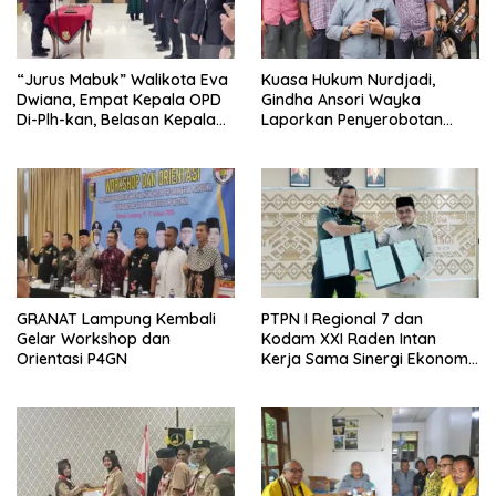
“Jurus Mabuk” Walikota Eva
Kuasa Hukum Nurdjadi,
Dwiana, Empat Kepala OPD
Gindha Ansori Wayka
Di-Plh-kan, Belasan Kepala
Laporkan Penyerobotan
SD dan SMP Rangkap
Tanah ke Polda Lampung
Jabatan Plt
GRANAT Lampung Kembali
PTPN I Regional 7 dan
Gelar Workshop dan
Kodam XXI Raden Intan
Orientasi P4GN
Kerja Sama Sinergi Ekonomi
dan Keamanan