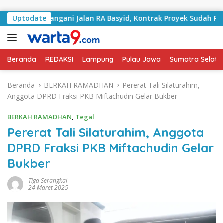
Langsung ke konten
lai Tangani Jalan RA Basyid, Kontrak Proyek Sudah Rampung
Uptodate
Beranda
REDAKSI
Lampung
Pulau Jawa
Sumatra Selata
Beranda
BERKAH RAMADHAN
Pererat Tali Silaturahim,
Anggota DPRD Fraksi PKB Miftachudin Gelar Bukber
BERKAH RAMADHAN
,
Tegal
Pererat Tali Silaturahim, Anggota
DPRD Fraksi PKB Miftachudin Gelar
Bukber
Tiga Serangkai
24 Maret 2025