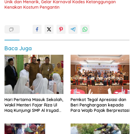
Unik dan Menarik, Gelar Karnaval Kades Ketanggungan
Kenakan Kostum Pengantin
Baca Juga
Hari Pertama Masuk Sekolah,
Pemkot Tegal Apresiasi dan
Wakil Menteri Fajar Riza Ul
Beri Penghargaan kepada
Haq Kunjungi SMP Al Irsyad
Para Wajib Pajak Berprestasi
Kota Tegal