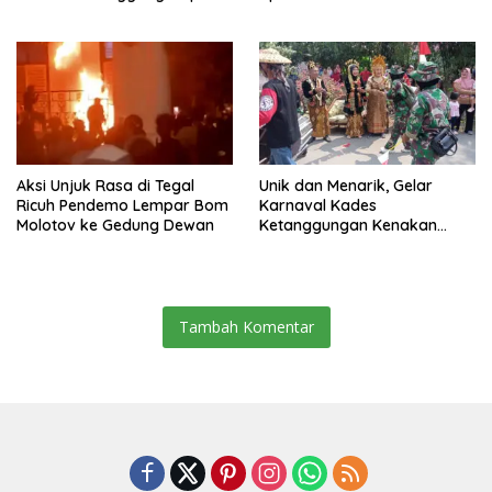
Hadiah
Aksi Unjuk Rasa di Tegal
Unik dan Menarik, Gelar
Ricuh Pendemo Lempar Bom
Karnaval Kades
Molotov ke Gedung Dewan
Ketanggungan Kenakan
Kostum Pengantin
Tambah Komentar