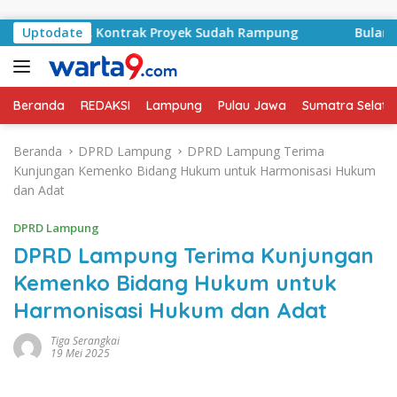
Langsung ke konten
 RA Basyid, Kontrak Proyek Sudah Rampung
Uptodate
Bulan Keme
Beranda
REDAKSI
Lampung
Pulau Jawa
Sumatra Selata
Beranda
DPRD Lampung
DPRD Lampung Terima
Kunjungan Kemenko Bidang Hukum untuk Harmonisasi Hukum
dan Adat
DPRD Lampung
DPRD Lampung Terima Kunjungan
Kemenko Bidang Hukum untuk
Harmonisasi Hukum dan Adat
Tiga Serangkai
19 Mei 2025