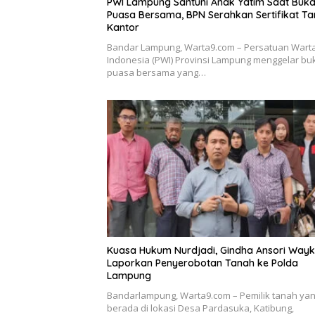
PWI Lampung Santuni Anak Yatim Saat Buk
Puasa Bersama, BPN Serahkan Sertifikat T
Kantor
Bandar Lampung, Warta9.com – Persatuan War
Indonesia (PWI) Provinsi Lampung menggelar bu
puasa bersama yang…
Kuasa Hukum Nurdjadi, Gindha Ansori Way
Laporkan Penyerobotan Tanah ke Polda
Lampung
Bandarlampung, Warta9.com – Pemilik tanah ya
berada di lokasi Desa Pardasuka, Katibung,