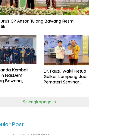
urus GP Ansor Tulang Bawang Resmi
tik
uanda Kembali
Dr. Fauzi, Wakil Ketua
pin NasDem
Golkar Lampung Jadi
ng Bawang,
Pemateri Seminar
etkan Kursi DPRD
Nasional FEB Unila,
anyak di Pemilu
Membangun Fondasi
9
Kuat Melalui 4 Pilar
Selengkapnya
Kebangsaan
ular Post