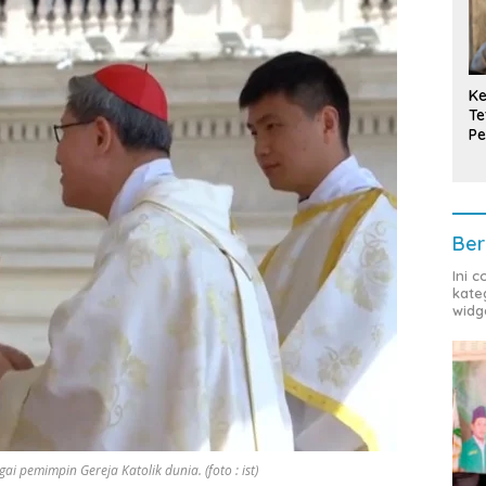
Ke
Te
Pe
T
Ber
Ini 
kate
widg
i pemimpin Gereja Katolik dunia. (foto : ist)