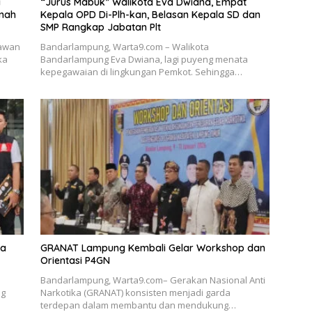
a
“Jurus Mabuk” Walikota Eva Dwiana, Empat
anah
Kepala OPD Di-Plh-kan, Belasan Kepala SD dan
SMP Rangkap Jabatan Plt
tawan
Bandarlampung, Warta9.com – Walikota
ka
Bandarlampung Eva Dwiana, lagi puyeng menata
kepegawaian di lingkungan Pemkot. Sehingga…
ka
GRANAT Lampung Kembali Gelar Workshop dan
Orientasi P4GN
Bandarlampung, Warta9.com– Gerakan Nasional Anti
ng
Narkotika (GRANAT) konsisten menjadi garda
terdepan dalam membantu dan mendukung…