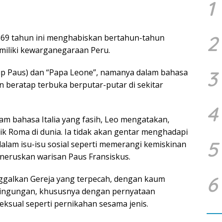
1
2
ia 69 tahun ini menghabiskan bertahun-tahun
emiliki kewarganegaraan Peru.
3
dup Paus) dan “Papa Leone”, namanya dalam bahasa
an beratap terbuka berputar-putar di sekitar
4
m bahasa Italia yang fasih, Leo mengatakan,
ik Roma di dunia. Ia tidak akan gentar menghadapi
5
lam isu-isu sosial seperti memerangi kemiskinan
neruskan warisan Paus Fransiskus.
6
ggalkan Gereja yang terpecah, dengan kaum
ingungan, khususnya dengan pernyataan
eksual seperti pernikahan sesama jenis.