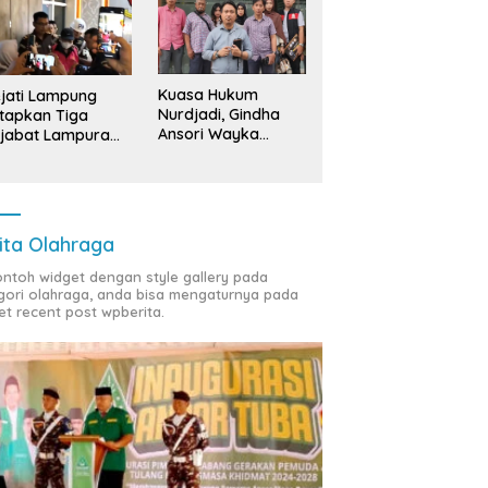
Kuasa Hukum
jati Lampung
Nurdjadi, Gindha
tapkan Tiga
Ansori Wayka
jabat Lampura
Laporkan
ersangka
Penyerobotan
Tanah ke Polda
Lampung
ita Olahraga
contoh widget dengan style gallery pada
gori olahraga, anda bisa mengaturnya pada
et recent post wpberita.