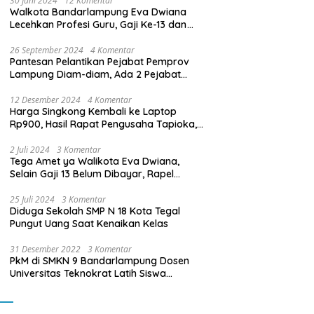
30 Juni 2024
12 Komentar
Walkota Bandarlampung Eva Dwiana
Lecehkan Profesi Guru, Gaji Ke-13 dan
THR Tidak Dibayarkan
26 September 2024
4 Komentar
Pantesan Pelantikan Pejabat Pemprov
Lampung Diam-diam, Ada 2 Pejabat
yang Dilantik Masih Golongan III/b
12 Desember 2024
4 Komentar
Harga Singkong Kembali ke Laptop
Rp900, Hasil Rapat Pengusaha Tapioka,
Petani Singkong dengan Pj. Gubernur
Lampung
2 Juli 2024
3 Komentar
Tega Amet ya Walikota Eva Dwiana,
Selain Gaji 13 Belum Dibayar, Rapel
Kenaikan Gaji 2 Bulan Juga Belum
Dibayar
25 Juli 2024
3 Komentar
Diduga Sekolah SMP N 18 Kota Tegal
Pungut Uang Saat Kenaikan Kelas
31 Desember 2022
3 Komentar
PkM di SMKN 9 Bandarlampung Dosen
Universitas Teknokrat Latih Siswa
Membuat Program Mobil RC Berbasis IoT