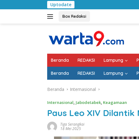
Langsung
Uptodate
Pemkab Lampung S
ke
konten
Box Redaksi
Beranda
REDAKSI
Lampung
P
Beranda
REDAKSI
Lampung
P
Beranda
Internasional
Internasional
,
Jabodetabek
,
Keagamaan
Paus Leo XIV Dilantik
Tiga Serangkai
18 Mei 2025