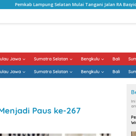
elatan Mulai Tangani Jalan RA Basyid, Kontrak Proyek Sudah
ulau Jawa
Sumatra Selatan
Bengkulu
Bali
Sum
ulau Jawa
Sumatra Selatan
Bengkulu
Bali
Sum
B
In
an
 Menjadi Paus ke-267
Pe
Wa