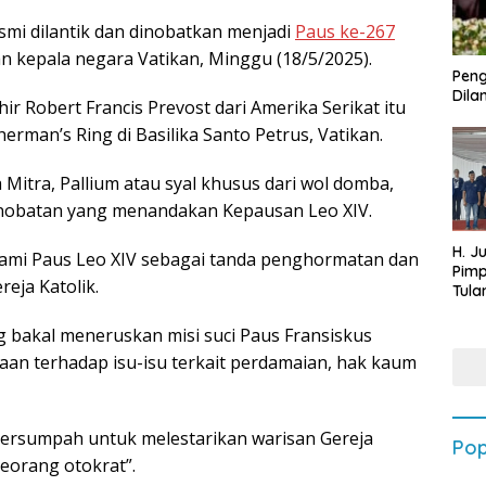
smi dilantik dan dinobatkan menjadi
Paus ke-267
n kepala negara Vatikan, Minggu (18/5/2025).
Peng
Dilan
r Robert Francis Prevost dari Amerika Serikat itu
erman’s Ring di Basilika Santo Petrus, Vatikan.
itra, Pallium atau syal khusus dari wol domba,
penobatan yang menandakan Kepausan Leo XIV.
H. J
ami Paus Leo XIV sebagai tanda penghormatan dan
Pim
eja Katolik.
Tula
Targ
Terb
g bakal meneruskan misi suci Paus Fransiskus
202
laan terhadap isu-isu terkait perdamaian, hak kaum
ersumpah untuk melestarikan warisan Gereja
Pop
seorang otokrat”.