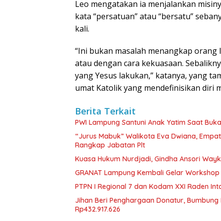
Leo mengatakan ia menjalankan misin
kata “persatuan” atau “bersatu” seban
kali.
“Ini bukan masalah menangkap orang 
atau dengan cara kekuasaan. Sebaliknya
yang Yesus lakukan,” katanya, yang t
umat Katolik yang mendefinisikan diri 
Berita Terkait
PWI Lampung Santuni Anak Yatim Saat Buka
“Jurus Mabuk” Walikota Eva Dwiana, Empat
Rangkap Jabatan Plt
Kuasa Hukum Nurdjadi, Gindha Ansori Way
GRANAT Lampung Kembali Gelar Workshop 
PTPN I Regional 7 dan Kodam XXI Raden In
Jihan Beri Penghargaan Donatur, Bumbun
Rp432.917.626