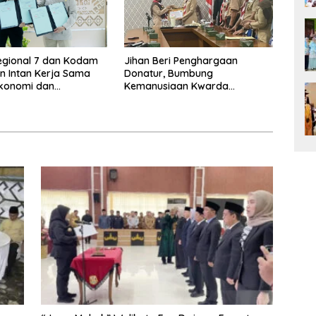
egional 7 dan Kodam
Jihan Beri Penghargaan
n Intan Kerja Sama
Donatur, Bumbung
Ekonomi dan
Kemanusiaan Kwarda
an
Lampung Himpun Dana
Rp432.917.626