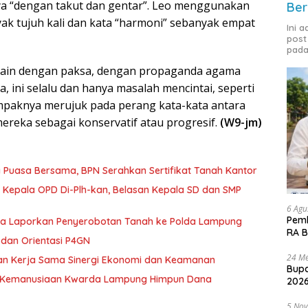
ya “dengan takut dan gentar”. Leo menggunakan
Ber
yak tujuh kali dan kata “harmoni” sebanyak empat
Ini 
post
pada
lain dengan paksa, dengan propaganda agama
, ini selalu dan hanya masalah mencintai, seperti
ampaknya merujuk pada perang kata-kata antara
mereka sebagai konservatif atau progresif.
(W9-jm)
 Puasa Bersama, BPN Serahkan Sertifikat Tanah Kantor
 Kepala OPD Di-Plh-kan, Belasan Kepala SD dan SMP
6 Agu
Pemk
ka Laporkan Penyerobotan Tanah ke Polda Lampung
RA B
dan Orientasi P4GN
24 Me
tan Kerja Sama Sinergi Ekonomi dan Keamanan
Bupa
g Kemanusiaan Kwarda Lampung Himpun Dana
2026
5 No