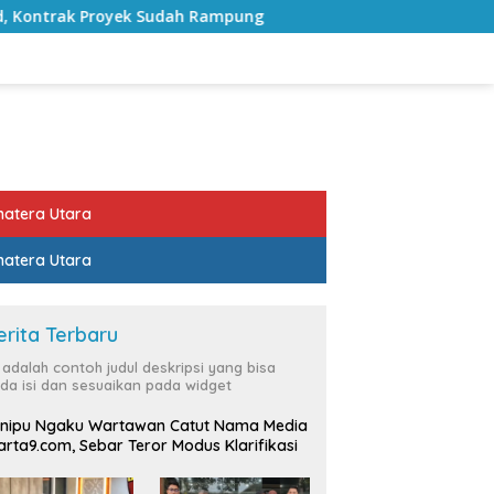
 Rampung
Bulan Kemerdekaan, Bupati Lampung Selatan
atera Utara
atera Utara
erita Terbaru
i adalah contoh judul deskripsi yang bisa
da isi dan sesuaikan pada widget
nipu Ngaku Wartawan Catut Nama Media
rta9.com, Sebar Teror Modus Klarifikasi