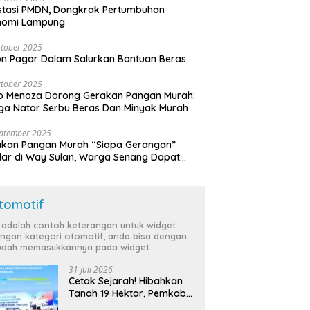
stasi PMDN, Dongkrak Pertumbuhan
nomi Lampung
tober 2025
n Pagar Dalam Salurkan Bantuan Beras
tober 2025
o Menoza Dorong Gerakan Pangan Murah:
a Natar Serbu Beras Dan Minyak Murah
eptember 2025
akan Pangan Murah “Siapa Gerangan”
lar di Way Sulan, Warga Senang Dapat
a Bersubsidi
tomotif
i adalah contoh keterangan untuk widget
ngan kategori otomotif, anda bisa dengan
dah memasukkannya pada widget.
31 Juli 2026
Cetak Sejarah! Hibahkan
Tanah 19 Hektar, Pemkab
Tulang Bawang Siap