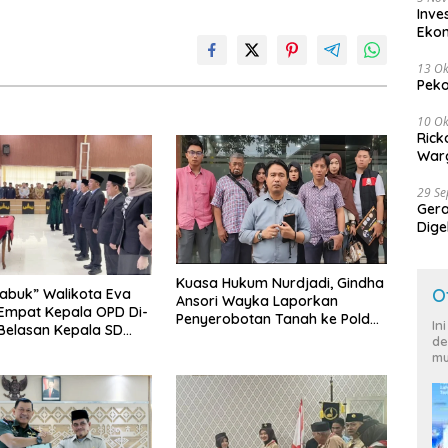
Inve
Eko
13 Ok
Peko
10 Ok
Rick
Warg
29 S
Ger
Dige
Harg
Kuasa Hukum Nurdjadi, Gindha
O
abuk” Walikota Eva
Ansori Wayka Laporkan
Empat Kepala OPD Di-
Penyerobotan Tanah ke Polda
In
 Belasan Kepala SD
Lampung
de
Rangkap Jabatan Plt
mu