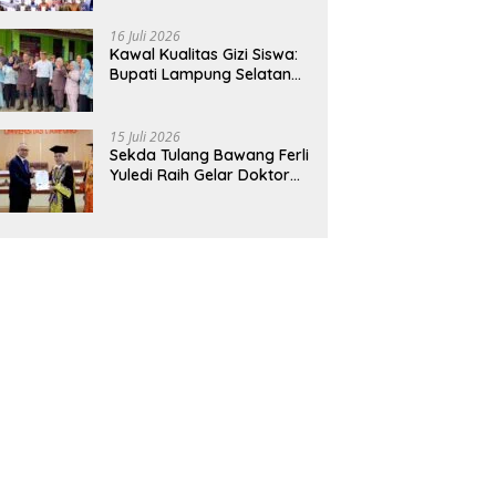
Hadirkan Sekolah Nasional
Terintegrasi Pertama di
16 Juli 2026
Lampung
Kawal Kualitas Gizi Siswa:
Bupati Lampung Selatan
dan Kajati Lampung Tinjau
Langsung Program Makan
Bergizi Gratis di Natar
15 Juli 2026
Sekda Tulang Bawang Ferli
Yuledi Raih Gelar Doktor
Unila, Angkat Model P4GN
Berbasis Kearifan Lokal