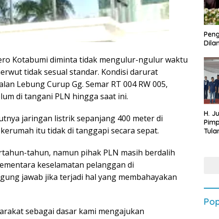
Peng
Dilan
ro Kotabumi diminta tidak mengulur-ngulur waktu
merwut tidak sesual standar. Kondisi darurat
di Jalan Lebung Curup Gg. Semar RT 004 RW 005,
um di tangani PLN hingga saat ini.
H. J
ya jaringan listrik sepanjang 400 meter di
Pim
kerumah itu tidak di tanggapi secara sepat.
Tula
Targ
Terb
ertahun-tahun, namun pihak PLN masih berdalih
202
 Sementara keselamatan pelanggan di
ggung jawab jika terjadi hal yang membahayakan
Pop
yarakat sebagai dasar kami mengajukan