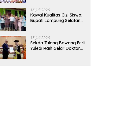
Hadirkan Sekolah Nasional
Terintegrasi Pertama di
16 Juli 2026
Lampung
Kawal Kualitas Gizi Siswa:
Bupati Lampung Selatan
dan Kajati Lampung Tinjau
Langsung Program Makan
Bergizi Gratis di Natar
15 Juli 2026
Sekda Tulang Bawang Ferli
Yuledi Raih Gelar Doktor
Unila, Angkat Model P4GN
Berbasis Kearifan Lokal