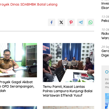
Inve
royek Dinas SDABMBK Batal Lelang
Eko
13 Ok
Peko
10 Ok
Rick
Warg
29 S
Ger
Dige
Harg
O
In
Proyek Gagal Akibat
de
 OPD Serampangan,
Temu Pamit, Kasat Lantas
mu
dah
Polres Lampura Kunjungi Balai
Wartawan Effendi Yusuf