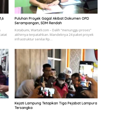
1,6
Puluhan Proyek Gagal Akibat Dokumen OPD
Serampangan, SDM Rendah
h
Kotabumi, Warta9.com – Dalih “menunggu proses”
catat
akhirnya terpatahkan. Mandeknya 24 paket proyek
infrastruktur senilai Rp…
Kejati Lampung Tetapkan Tiga Pejabat Lampura
Tersangka