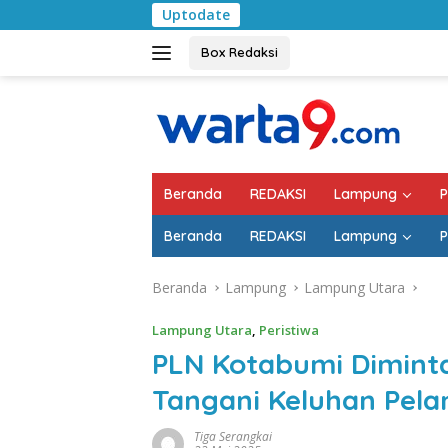
Langsung
Uptodate
Pemkab Lampung Sel
ke
konten
Box Redaksi
Beranda
REDAKSI
Lampung
P
Beranda
REDAKSI
Lampung
P
Beranda
Lampung
Lampung Utara
Lampung Utara
,
Peristiwa
PLN Kotabumi Diminta
Tangani Keluhan Pel
Tiga Serangkai