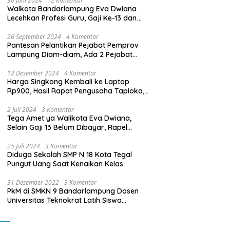
30 Juni 2024
12 Komentar
Walkota Bandarlampung Eva Dwiana
Lecehkan Profesi Guru, Gaji Ke-13 dan
THR Tidak Dibayarkan
26 September 2024
4 Komentar
Pantesan Pelantikan Pejabat Pemprov
Lampung Diam-diam, Ada 2 Pejabat
yang Dilantik Masih Golongan III/b
12 Desember 2024
4 Komentar
Harga Singkong Kembali ke Laptop
Rp900, Hasil Rapat Pengusaha Tapioka,
Petani Singkong dengan Pj. Gubernur
Lampung
2 Juli 2024
3 Komentar
Tega Amet ya Walikota Eva Dwiana,
Selain Gaji 13 Belum Dibayar, Rapel
Kenaikan Gaji 2 Bulan Juga Belum
Dibayar
25 Juli 2024
3 Komentar
Diduga Sekolah SMP N 18 Kota Tegal
Pungut Uang Saat Kenaikan Kelas
31 Desember 2022
3 Komentar
PkM di SMKN 9 Bandarlampung Dosen
Universitas Teknokrat Latih Siswa
Membuat Program Mobil RC Berbasis IoT