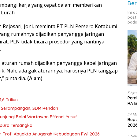
Ber
iimbangi kerja yang cepat dalam memberikan
 Lurah.
Ini 
post
pada
 Rejosari, Joni, meminta PT PLN Persero Kotabumi
yang rumahnya dijadikan penyangga jaringan
rurat, PLN tidak bicara prosedur yang nantinya
.
a aturan rumah dijadikan penyangga kabel jaringan
strik. Nah, ada gak aturannya, harusnya PLN tanggap
,” pinta dia.
(Alam)
6 Agu
Pemk
6 Triliun
RA B
D Serampangan, SDM Rendah
24 Me
unjungi Balai Wartawan Effendi Yusuf
Bupa
2026
mpura Tersangka
h Trofi Abyakta Anugerah Kebudayaan PWI 2026
5 No