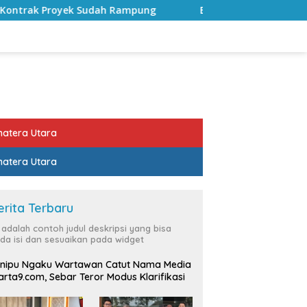
ampung
Bulan Kemerdekaan, Bupati Lampung Selatan A
atera Utara
atera Utara
erita Terbaru
i adalah contoh judul deskripsi yang bisa
da isi dan sesuaikan pada widget
nipu Ngaku Wartawan Catut Nama Media
rta9.com, Sebar Teror Modus Klarifikasi