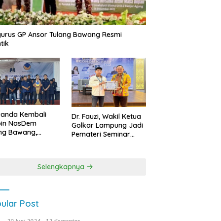
urus GP Ansor Tulang Bawang Resmi
tik
uanda Kembali
Dr. Fauzi, Wakil Ketua
pin NasDem
Golkar Lampung Jadi
ng Bawang,
Pemateri Seminar
etkan Kursi DPRD
Nasional FEB Unila,
anyak di Pemilu
Membangun Fondasi
9
Kuat Melalui 4 Pilar
Selengkapnya
Kebangsaan
ular Post