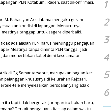
1
Lapangan PLN Kotabumi, Raden, saat dikonfirmasi,
2
ari M. Rahadiyan Arisdatama mengaku geram
yesuaikan kondisi di lapangan. Menurutnya,
N mestinya tanggap untuk segera diperbaiki.
3
ru, tidak ada alasan PLN harus menunggu pengajuan
tu apa? Mestinya tanpa diminta PLN tanggal. Jadi
4
g dan menertibkan kabel demi keselamatan
5
trik di Gg Semar tersebut, merupakan bagian kecil
an pelanggan khususnya di Kelurahan Rejosari.
 bertele-tele menyelesaikan persoalan yang ada di
6
 itu tapi tidak bergerak. Jaringan itu bukan baru,
emana? Terkait pengajuan kita siap dalam waktu