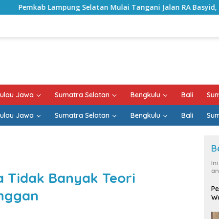
atan Mulai Tangani Jalan RA Basyid, Kontrak Proyek Sudah R
ulau Jawa
Sumatra Selatan
Bengkulu
Bali
Sum
ulau Jawa
Sumatra Selatan
Bengkulu
Bali
Sum
B
In
an
 Tidak Banyak Teori
Pe
anggan
Wa