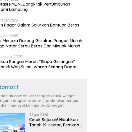
stasi PMDN, Dongkrak Pertumbuhan
nomi Lampung
tober 2025
n Pagar Dalam Salurkan Bantuan Beras
tober 2025
o Menoza Dorong Gerakan Pangan Murah:
a Natar Serbu Beras Dan Minyak Murah
eptember 2025
akan Pangan Murah “Siapa Gerangan”
lar di Way Sulan, Warga Senang Dapat
a Bersubsidi
tomotif
i adalah contoh keterangan untuk widget
ngan kategori otomotif, anda bisa dengan
dah memasukkannya pada widget.
31 Juli 2026
Cetak Sejarah! Hibahkan
Tanah 19 Hektar, Pemkab
Tulang Bawang Siap