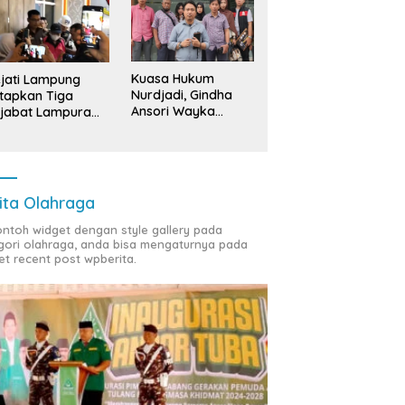
Kuasa Hukum
jati Lampung
Nurdjadi, Gindha
tapkan Tiga
Ansori Wayka
jabat Lampura
Laporkan
ersangka
Penyerobotan
Tanah ke Polda
Lampung
ita Olahraga
contoh widget dengan style gallery pada
gori olahraga, anda bisa mengaturnya pada
et recent post wpberita.