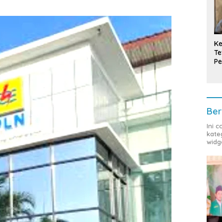
Ke
Te
Pe
T
Ber
Ini 
kate
widg