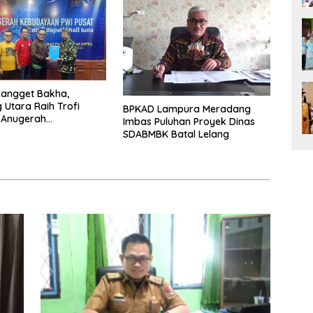
Cangget Bakha,
Utara Raih Trofi
BPKAD Lampura Meradang
 Anugerah
Imbas Puluhan Proyek Dinas
aan PWI 2026
SDABMBK Batal Lelang