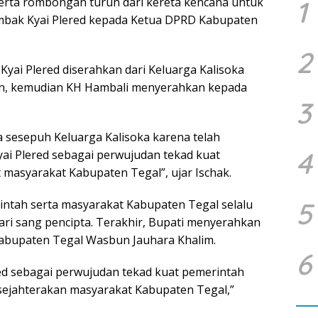
serta rombongan turun dari kereta kencana untuk
1
bak Kyai Plered kepada Ketua DPRD Kabupaten
2
ai Plered diserahkan dari Keluarga Kalisoka
n, kemudian KH Hambali menyerahkan kepada
3
 sesepuh Keluarga Kalisoka karena telah
4
i Plered sebagai perwujudan tekad kuat
asyarakat Kabupaten Tegal”, ujar Ischak.
5
ntah serta masyarakat Kabupaten Tegal selalu
ri sang pencipta. Terakhir, Bupati menyerahkan
abupaten Tegal Wasbun Jauhara Khalim.
6
ed sebagai perwujudan tekad kuat pemerintah
jahterakan masyarakat Kabupaten Tegal,”