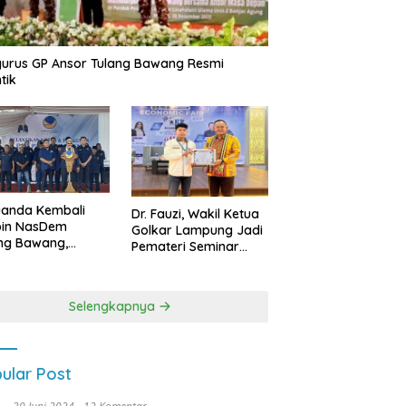
urus GP Ansor Tulang Bawang Resmi
tik
uanda Kembali
Dr. Fauzi, Wakil Ketua
pin NasDem
Golkar Lampung Jadi
ng Bawang,
Pemateri Seminar
etkan Kursi DPRD
Nasional FEB Unila,
anyak di Pemilu
Membangun Fondasi
9
Kuat Melalui 4 Pilar
Selengkapnya
Kebangsaan
ular Post