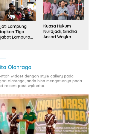
Kuasa Hukum
jati Lampung
Nurdjadi, Gindha
tapkan Tiga
Ansori Wayka
jabat Lampura
Laporkan
ersangka
Penyerobotan
Tanah ke Polda
Lampung
ita Olahraga
contoh widget dengan style gallery pada
gori olahraga, anda bisa mengaturnya pada
et recent post wpberita.