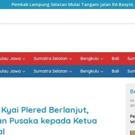
atan Mulai Tangani Jalan RA Basyid, Kontrak Proyek Sudah R
ulau Jawa
Sumatra Selatan
Bengkulu
Bali
Sum
ulau Jawa
Sumatra Selatan
Bengkulu
Bali
Sum
B
In
an
Kyai Plered Berlanjut,
Pe
an Pusaka kepada Ketua
Wa
al