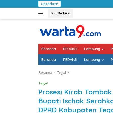
Langsung
Uptodate
Pemkab Lampung Sel
ke
konten
Box Redaksi
Beranda
REDAKSI
Lampung
P
Beranda
REDAKSI
Lampung
P
Beranda
Tegal
Tegal
Prosesi Kirab Tombak 
Bupati Ischak Serahk
DPRD Kabupaten Teg