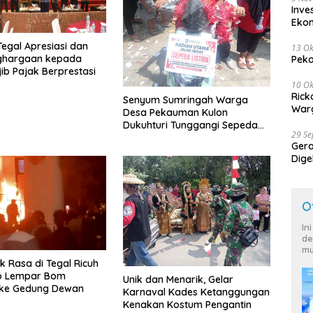
Inve
Eko
egal Apresiasi dan
13 Ok
nghargaan kepada
Peko
ib Pajak Berprestasi
10 Ok
Rick
Senyum Sumringah Warga
Warg
Desa Pekauman Kulon
Dukuhturi Tunggangi Sepeda
29 S
Hadiah
Ger
Dige
Harg
O
In
de
mu
uk Rasa di Tegal Ricuh
 Lempar Bom
Unik dan Menarik, Gelar
 ke Gedung Dewan
Karnaval Kades Ketanggungan
Kenakan Kostum Pengantin