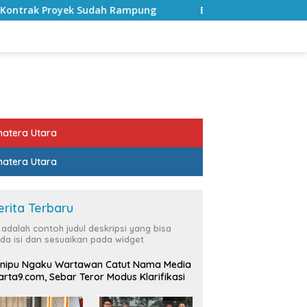
ampung
Bulan Kemerdekaan, Bupati Lampung Selatan A
atera Utara
atera Utara
erita Terbaru
i adalah contoh judul deskripsi yang bisa
da isi dan sesuaikan pada widget
nipu Ngaku Wartawan Catut Nama Media
rta9.com, Sebar Teror Modus Klarifikasi