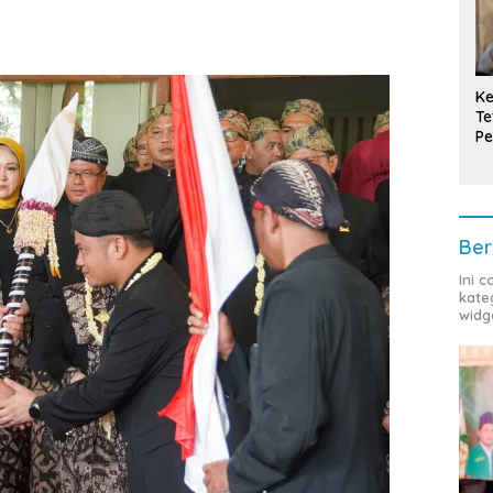
Ke
Te
Pe
T
Ber
Ini 
kate
widg