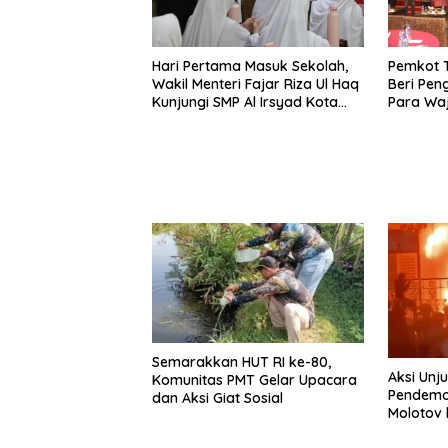
Pemkot T
Hari Pertama Masuk Sekolah,
Beri Pe
Wakil Menteri Fajar Riza Ul Haq
Para Waj
Kunjungi SMP Al Irsyad Kota
Tegal
Semarakkan HUT RI ke-80,
Aksi Unj
Komunitas PMT Gelar Upacara
Pendemo
dan Aksi Giat Sosial
Molotov