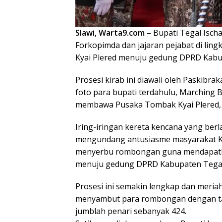
Slawi, Warta9.com
– Bupati Tegal Isch
Forkopimda dan jajaran pejabat di li
Kyai Plered menuju gedung DPRD Kabup
Prosesi kirab ini diawali oleh Paski
foto para bupati terdahulu, Marching 
membawa Pusaka Tombak Kyai Plered, Ke
Iring-iringan kereta kencana yang berl
mengundang antusiasme masyarakat K
menyerbu rombongan guna mendapatkan
menuju gedung DPRD Kabupaten Tegal
Prosesi ini semakin lengkap dan meria
menyambut para rombongan dengan tar
jumblah penari sebanyak 424.