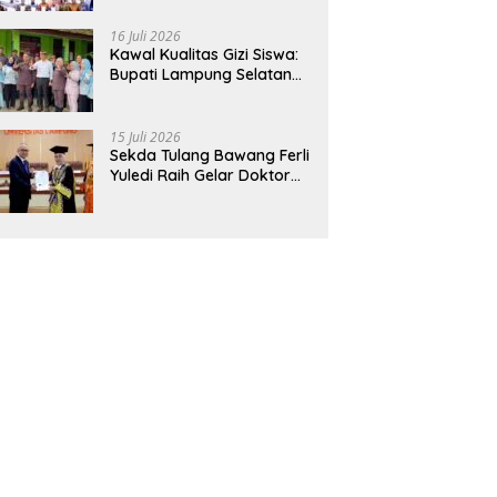
Hadirkan Sekolah Nasional
Terintegrasi Pertama di
16 Juli 2026
Lampung
Kawal Kualitas Gizi Siswa:
Bupati Lampung Selatan
dan Kajati Lampung Tinjau
Langsung Program Makan
Bergizi Gratis di Natar
15 Juli 2026
Sekda Tulang Bawang Ferli
Yuledi Raih Gelar Doktor
Unila, Angkat Model P4GN
Berbasis Kearifan Lokal