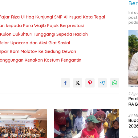
Ber
Ini 
ajar Riza Ul Haq Kunjungi SMP Al Irsyad Kota Tegal
post
pada
an kepada Para Wajib Pajak Berprestasi
ulon Dukuhturi Tunggangi Sepeda Hadiah
lar Upacara dan Aksi Giat Sosial
Lempar Bom Molotov ke Gedung Dewan
etanggungan Kenakan Kostum Pengantin
6 Agu
Pemk
RA B
24 Me
Bupa
2026
5 No