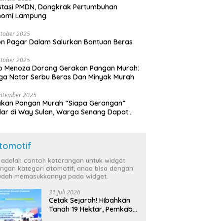
stasi PMDN, Dongkrak Pertumbuhan
nomi Lampung
tober 2025
n Pagar Dalam Salurkan Bantuan Beras
tober 2025
o Menoza Dorong Gerakan Pangan Murah:
a Natar Serbu Beras Dan Minyak Murah
eptember 2025
akan Pangan Murah “Siapa Gerangan”
lar di Way Sulan, Warga Senang Dapat
a Bersubsidi
tomotif
i adalah contoh keterangan untuk widget
ngan kategori otomotif, anda bisa dengan
dah memasukkannya pada widget.
31 Juli 2026
Cetak Sejarah! Hibahkan
Tanah 19 Hektar, Pemkab
Tulang Bawang Siap