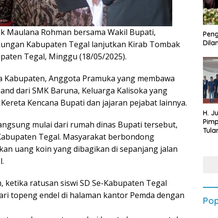
ak Maulana Rohman bersama Wakil Bupati,
Peng
Dilan
ngkungan Kabupaten Tegal lanjutkan Kirab Tombak
aten Tegal, Minggu (18/05/2025).
braka Kabupaten, Anggota Pramuka yang membawa
Band dari SMK Baruna, Keluarga Kalisoka yang
reta Kencana Bupati dan jajaran pejabat lainnya.
H. J
Pim
angsung mulai dari rumah dinas Bupati tersebut,
Tula
abupaten Tegal. Masyarakat berbondong
Targ
Terb
 uang koin yang dibagikan di sepanjang jalan
202
.
h, ketika ratusan siswi SD Se-Kabupaten Tegal
i topeng endel di halaman kantor Pemda dengan
Pop