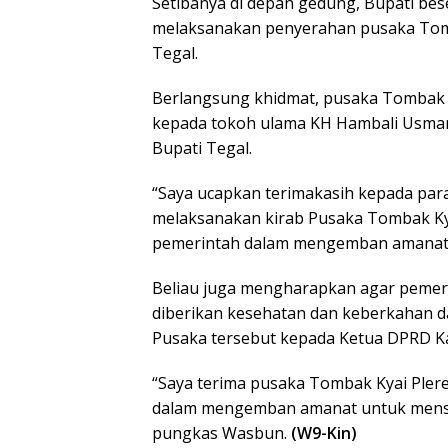
Setibanya di depan gedung, Bupati be
melaksanakan penyerahan pusaka Tom
Tegal.
Berlangsung khidmat, pusaka Tombak Ky
kepada tokoh ulama KH Hambali Usma
Bupati Tegal.
“Saya ucapkan terimakasih kepada para
melaksanakan kirab Pusaka Tombak Kya
pemerintah dalam mengemban amanat m
Beliau juga mengharapkan agar pemeri
diberikan kesehatan dan keberkahan da
Pusaka tersebut kepada Ketua DPRD K
“Saya terima pusaka Tombak Kyai Pler
dalam mengemban amanat untuk mense
pungkas Wasbun.
(W9-Kin)