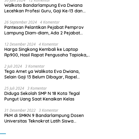
30 Juni 2024
12 Komentar
Walkota Bandarlampung Eva Dwiana
Lecehkan Profesi Guru, Gaji Ke-13 dan
THR Tidak Dibayarkan
26 September 2024
4 Komentar
Pantesan Pelantikan Pejabat Pemprov
Lampung Diam-diam, Ada 2 Pejabat
yang Dilantik Masih Golongan III/b
12 Desember 2024
4 Komentar
Harga Singkong Kembali ke Laptop
Rp900, Hasil Rapat Pengusaha Tapioka,
Petani Singkong dengan Pj. Gubernur
Lampung
2 Juli 2024
3 Komentar
Tega Amet ya Walikota Eva Dwiana,
Selain Gaji 13 Belum Dibayar, Rapel
Kenaikan Gaji 2 Bulan Juga Belum
Dibayar
25 Juli 2024
3 Komentar
Diduga Sekolah SMP N 18 Kota Tegal
Pungut Uang Saat Kenaikan Kelas
31 Desember 2022
3 Komentar
PkM di SMKN 9 Bandarlampung Dosen
Universitas Teknokrat Latih Siswa
Membuat Program Mobil RC Berbasis IoT