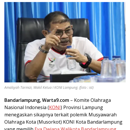
Amalsyah Tarmizi, Wakil Ketua I KONI Lampung. (foto : ist)
Bandarlampung, Warta9.com
– Komite Olahraga
Nasional Indonesia (
KONI
) Provinsi Lampung
menegaskan sikapnya terkait polemik Musyawarah
Olahraga Kota (Musorkot) KONI Kota Bandarlampung
yang memilih
Eva Dwiana Walikota Bandarlampung