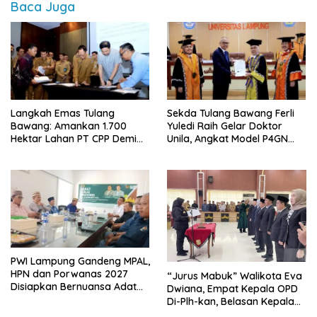
Baca Juga
Langkah Emas Tulang
Sekda Tulang Bawang Ferli
Bawang: Amankan 1.700
Yuledi Raih Gelar Doktor
Hektar Lahan PT CPP Demi
Unila, Angkat Model P4GN
Kembangkan Kawasan
Berbasis Kearifan Lokal
Ekonomi Biru
PWI Lampung Gandeng MPAL,
HPN dan Porwanas 2027
“Jurus Mabuk” Walikota Eva
Disiapkan Bernuansa Adat
Dwiana, Empat Kepala OPD
Sai Bumi Ruwa Jurai
Di-Plh-kan, Belasan Kepala
SD dan SMP Rangkap