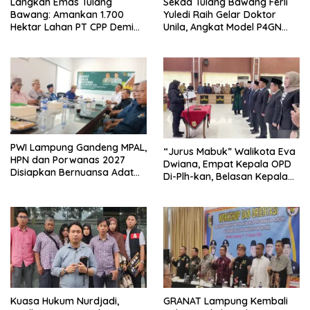
Langkah Emas Tulang
Sekda Tulang Bawang Ferli
Bawang: Amankan 1.700
Yuledi Raih Gelar Doktor
Hektar Lahan PT CPP Demi
Unila, Angkat Model P4GN
Kembangkan Kawasan
Berbasis Kearifan Lokal
Ekonomi Biru
PWI Lampung Gandeng MPAL,
“Jurus Mabuk” Walikota Eva
HPN dan Porwanas 2027
Dwiana, Empat Kepala OPD
Disiapkan Bernuansa Adat
Di-Plh-kan, Belasan Kepala
Sai Bumi Ruwa Jurai
SD dan SMP Rangkap
Jabatan Plt
Kuasa Hukum Nurdjadi,
GRANAT Lampung Kembali