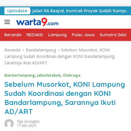
Langsung ke konten
gani Jalan RA Basyid, Kontrak Proyek Sudah Rampung
Uptodate
Beranda
REDAKSI
Lampung
Pulau Jawa
Sumatra Selata
Beranda
Bandarlampung
Sebelum Musorkot, KONI
Lampung Sudah Koordinasi dengan KONI Bandarlampung,
Sarannya Ikuti AD/ART
Bandarlampung
,
Jabodetabek
,
Olahraga
Sebelum Musorkot, KONI Lampung
Sudah Koordinasi dengan KONI
Bandarlampung, Sarannya Ikuti
AD/ART
Tiga Serangkai
17 Mei 2025