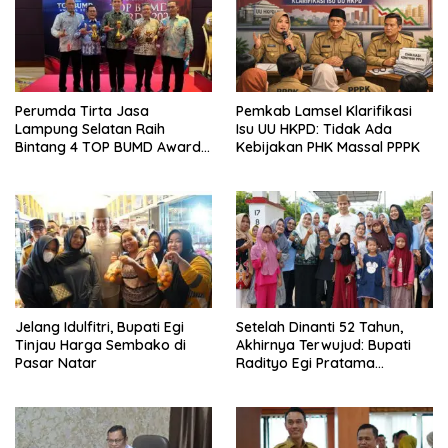
Perumda Tirta Jasa
Pemkab Lamsel Klarifikasi
Lampung Selatan Raih
Isu UU HKPD: Tidak Ada
Bintang 4 TOP BUMD Awards
Kebijakan PHK Massal PPPK
2026, Tiga Penghargaan
Sekaligus Diborong
Jelang Idulfitri, Bupati Egi
Setelah Dinanti 52 Tahun,
Tinjau Harga Sembako di
Akhirnya Terwujud: Bupati
Pasar Natar
Radityo Egi Pratama
Resmikan Jalan Kota
Dalam–Budidaya