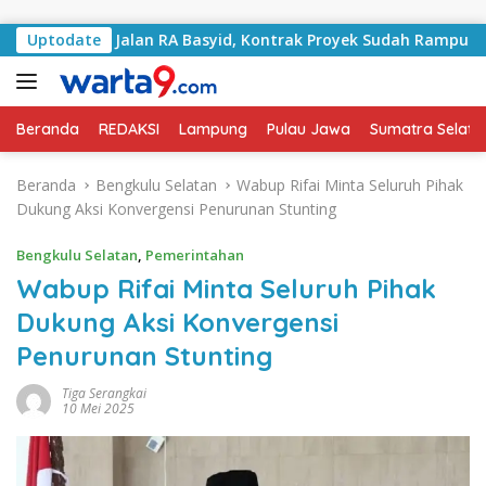
Langsung ke konten
ngani Jalan RA Basyid, Kontrak Proyek Sudah Rampung
Uptodate
Beranda
REDAKSI
Lampung
Pulau Jawa
Sumatra Selata
Beranda
Bengkulu Selatan
Wabup Rifai Minta Seluruh Pihak
Dukung Aksi Konvergensi Penurunan Stunting
Bengkulu Selatan
,
Pemerintahan
Wabup Rifai Minta Seluruh Pihak
Dukung Aksi Konvergensi
Penurunan Stunting
Tiga Serangkai
10 Mei 2025