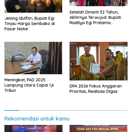
Setelah Dinanti 52 Tahun,
Akhirnya Terwujud: Bupati
Jelang Idulfitri, Bupati Egi
Radityo Egi Pratama
Tinjau Harga Sembako di
Resmikan Jalan Kota
Pasar Natar
Dalam–Budidaya
Meningkat, PAD 2025
Lampung Utara Capai 1,6
DPA 2026 Fokus Anggaran
Triliun
Prioritas, Realisasi Digas
Rekomendasi untuk kamu