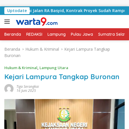
Langsung ke konten
angani Jalan RA Basyid, Kontrak Proyek Sudah Rampung
Uptodate
Beranda
REDAKSI
Lampung
Pulau Jawa
Sumatra Selata
Beranda
Hukum & Kriminal
Kejari Lampura Tangkap
Buronan
Hukum & Kriminal
,
Lampung Utara
Kejari Lampura Tangkap Buronan
Tiga Serangkai
16 Juni 2025