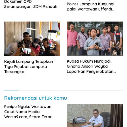
Dokumen OPD
Polres Lampura Kunjungi
Serampangan, SDM Rendah
Balai Wartawan Effendi
Yusuf
Kuasa Hukum Nurdjadi,
Kejati Lampung Tetapkan
Gindha Ansori Wayka
Tiga Pejabat Lampura
Laporkan Penyerobotan
Tersangka
Tanah ke Polda Lampung
Rekomendasi untuk kamu
Penipu Ngaku Wartawan
Catut Nama Media
Warta9.com, Sebar Teror
Modus Klarifikasi