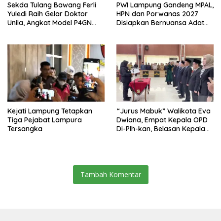
Sekda Tulang Bawang Ferli
PWI Lampung Gandeng MPAL,
Yuledi Raih Gelar Doktor
HPN dan Porwanas 2027
Unila, Angkat Model P4GN
Disiapkan Bernuansa Adat
Berbasis Kearifan Lokal
Sai Bumi Ruwa Jurai
Kejati Lampung Tetapkan
“Jurus Mabuk” Walikota Eva
Tiga Pejabat Lampura
Dwiana, Empat Kepala OPD
Tersangka
Di-Plh-kan, Belasan Kepala
SD dan SMP Rangkap
Jabatan Plt
Tambah Komentar