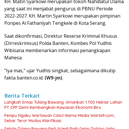
KH. Matin Syarkowi merupakan tokoh Nahdlatul Ulama
yang saat ini menjabat pengurus di PBNU Periode
2022-2027. KH. Martin Syarkowi merupakan pimpinan
Ponpes Al Fathaniyah Tengkele di Kota Serang.
Saat dikonfirmasi, Direktur Reserse Kriminal Khusus
(Dirreskrimsus) Polda Banten, Kombes Pol Yudhis
Wibisana membenarkan informasi penangkapan
Mahesa.
“Iya mas,” ujar Yudhis singkat, sebagaimana dikutip
fakta banten.co.id.
(W9-jm).
Berita Terkait
Langkah Emas Tulang Bawang: Amankan 1.700 Hektar Lahan
PT CPP Demi Kembangkan Kawasan Ekonomi Biru
Penipu Ngaku Wartawan Catut Nama Media Warta9.com,
Sebar Teror Modus Klarifikasi
Sekda Tulang Bawang Ferli Yuledi Raih Gelar Doktor Unila,