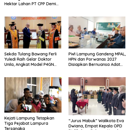
Hektar Lahan PT CPP Demi
Kembangkan Kawasan
Ekonomi Biru
Sekda Tulang Bawang Ferli
PWI Lampung Gandeng MPAL,
Yuledi Raih Gelar Doktor
HPN dan Porwanas 2027
Unila, Angkat Model P4GN
Disiapkan Bernuansa Adat
Berbasis Kearifan Lokal
Sai Bumi Ruwa Jurai
Kejati Lampung Tetapkan
“Jurus Mabuk” Walikota Eva
Tiga Pejabat Lampura
Dwiana, Empat Kepala OPD
Tersangka