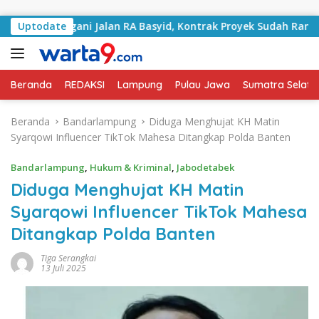
Langsung ke konten
 Tangani Jalan RA Basyid, Kontrak Proyek Sudah Rampung
Uptodate
Beranda
REDAKSI
Lampung
Pulau Jawa
Sumatra Selata
Beranda
Bandarlampung
Diduga Menghujat KH Matin
Syarqowi Influencer TikTok Mahesa Ditangkap Polda Banten
Bandarlampung
,
Hukum & Kriminal
,
Jabodetabek
Diduga Menghujat KH Matin
Syarqowi Influencer TikTok Mahesa
Ditangkap Polda Banten
Tiga Serangkai
13 Juli 2025