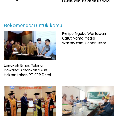
Di-Plh-kan, Belasan Kepala
SD dan SMP Rangkap
Jabatan Plt
Rekomendasi untuk kamu
Penipu Ngaku Wartawan
Catut Nama Media
Warta9.com, Sebar Teror
Modus Klarifikasi
Langkah Emas Tulang
Bawang: Amankan 1.700
Hektar Lahan PT CPP Demi
Kembangkan Kawasan
Ekonomi Biru