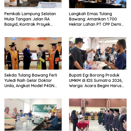
Pemkab Lampung Selatan
Langkah Emas Tulang
Mulai Tangani Jalan RA
Bawang: Amankan 1.700
Basyid, Kontrak Proyek
Hektar Lahan PT CPP Demi
Sudah Rampung
Kembangkan Kawasan
Ekonomi Biru
Sekda Tulang Bawang Ferli
Bupati Egi Borong Produk
Yuledi Raih Gelar Doktor
UMKM di IDS Sumatra 2026,
Unila, Angkat Model P4GN
Warga: Acara Begini Harus
Berbasis Kearifan Lokal
Sering Digelar