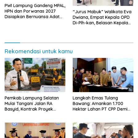
PWI Lampung Gandeng MPAL,
HPN dan Porwanas 2027
“Jurus Mabuk” Walikota Eva
Disiapkan Bernuansa Adat
Dwiana, Empat Kepala OPD
Sai Bumi Ruwa Jurai
Di-Plh-kan, Belasan Kepala
SD dan SMP Rangkap
Jabatan Plt
Rekomendasi untuk kamu
Pemkab Lampung Selatan
Langkah Emas Tulang
Mulai Tangani Jalan RA
Bawang: Amankan 1.700
Basyid, Kontrak Proyek
Hektar Lahan PT CPP Demi
Sudah Rampung
Kembangkan Kawasan
Ekonomi Biru