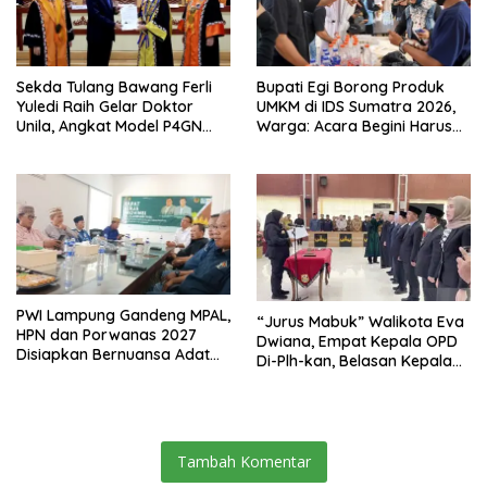
Sekda Tulang Bawang Ferli
Bupati Egi Borong Produk
Yuledi Raih Gelar Doktor
UMKM di IDS Sumatra 2026,
Unila, Angkat Model P4GN
Warga: Acara Begini Harus
Berbasis Kearifan Lokal
Sering Digelar
PWI Lampung Gandeng MPAL,
“Jurus Mabuk” Walikota Eva
HPN dan Porwanas 2027
Dwiana, Empat Kepala OPD
Disiapkan Bernuansa Adat
Di-Plh-kan, Belasan Kepala
Sai Bumi Ruwa Jurai
SD dan SMP Rangkap
Jabatan Plt
Tambah Komentar