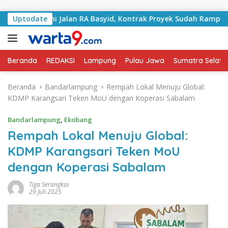
Langsung ke konten
angani Jalan RA Basyid, Kontrak Proyek Sudah Rampung
Uptodate
Beranda
REDAKSI
Lampung
Pulau Jawa
Sumatra Selata
Beranda
Bandarlampung
Rempah Lokal Menuju Global:
KDMP Karangsari Teken MoU dengan Koperasi Sabalam
Bandarlampung
,
Ekobang
Rempah Lokal Menuju Global:
KDMP Karangsari Teken MoU
dengan Koperasi Sabalam
Tiga Serangkai
29 Juli 2025