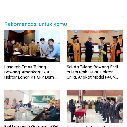
Rekomendasi untuk kamu
Langkah Emas Tulang
Sekda Tulang Bawang Ferli
Bawang: Amankan 1.700
Yuledi Raih Gelar Doktor
Hektar Lahan PT CPP Demi
Unila, Angkat Model P4GN
Kembangkan Kawasan
Berbasis Kearifan Lokal
Ekonomi Biru
PWI Lampung Gandeng MPAL,