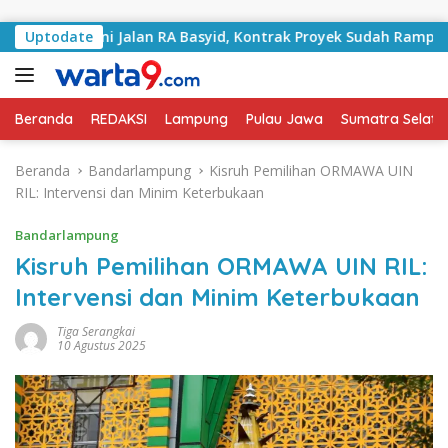
Langsung ke konten
Tangani Jalan RA Basyid, Kontrak Proyek Sudah Rampung
Uptodate
Beranda
REDAKSI
Lampung
Pulau Jawa
Sumatra Selata
Beranda
Bandarlampung
Kisruh Pemilihan ORMAWA UIN
RIL: Intervensi dan Minim Keterbukaan
Bandarlampung
Kisruh Pemilihan ORMAWA UIN RIL:
Intervensi dan Minim Keterbukaan
Tiga Serangkai
10 Agustus 2025