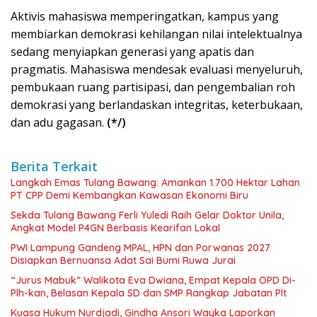
Aktivis mahasiswa memperingatkan, kampus yang
membiarkan demokrasi kehilangan nilai intelektualnya
sedang menyiapkan generasi yang apatis dan
pragmatis. Mahasiswa mendesak evaluasi menyeluruh,
pembukaan ruang partisipasi, dan pengembalian roh
demokrasi yang berlandaskan integritas, keterbukaan,
dan adu gagasan.
(*/)
Berita Terkait
Langkah Emas Tulang Bawang: Amankan 1.700 Hektar Lahan
PT CPP Demi Kembangkan Kawasan Ekonomi Biru
Sekda Tulang Bawang Ferli Yuledi Raih Gelar Doktor Unila,
Angkat Model P4GN Berbasis Kearifan Lokal
PWI Lampung Gandeng MPAL, HPN dan Porwanas 2027
Disiapkan Bernuansa Adat Sai Bumi Ruwa Jurai
“Jurus Mabuk” Walikota Eva Dwiana, Empat Kepala OPD Di-
Plh-kan, Belasan Kepala SD dan SMP Rangkap Jabatan Plt
Kuasa Hukum Nurdjadi, Gindha Ansori Wayka Laporkan