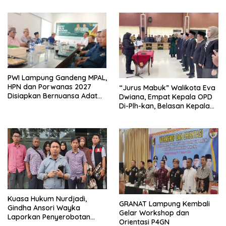
Ekonomi Biru
PWI Lampung Gandeng MPAL,
HPN dan Porwanas 2027
“Jurus Mabuk” Walikota Eva
Disiapkan Bernuansa Adat
Dwiana, Empat Kepala OPD
Sai Bumi Ruwa Jurai
Di-Plh-kan, Belasan Kepala
SD dan SMP Rangkap
Jabatan Plt
Kuasa Hukum Nurdjadi,
GRANAT Lampung Kembali
Gindha Ansori Wayka
Gelar Workshop dan
Laporkan Penyerobotan
Orientasi P4GN
Tanah ke Polda Lampung