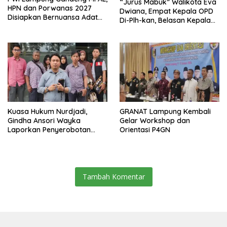
“Jurus Mabuk” Walikota Eva
HPN dan Porwanas 2027
Dwiana, Empat Kepala OPD
Disiapkan Bernuansa Adat
Di-Plh-kan, Belasan Kepala
Sai Bumi Ruwa Jurai
SD dan SMP Rangkap
Jabatan Plt
Kuasa Hukum Nurdjadi,
GRANAT Lampung Kembali
Gindha Ansori Wayka
Gelar Workshop dan
Laporkan Penyerobotan
Orientasi P4GN
Tanah ke Polda Lampung
Tambah Komentar