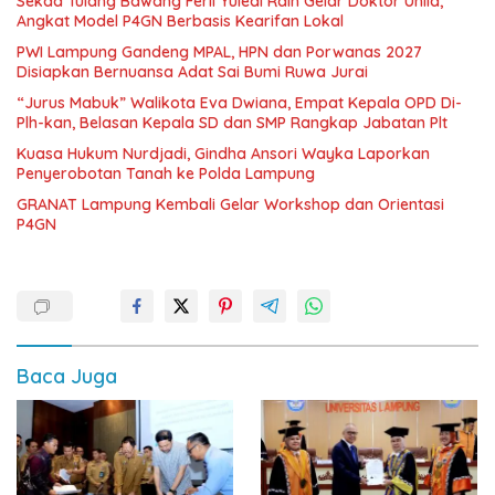
Sekda Tulang Bawang Ferli Yuledi Raih Gelar Doktor Unila,
Angkat Model P4GN Berbasis Kearifan Lokal
PWI Lampung Gandeng MPAL, HPN dan Porwanas 2027
Disiapkan Bernuansa Adat Sai Bumi Ruwa Jurai
“Jurus Mabuk” Walikota Eva Dwiana, Empat Kepala OPD Di-
Plh-kan, Belasan Kepala SD dan SMP Rangkap Jabatan Plt
Kuasa Hukum Nurdjadi, Gindha Ansori Wayka Laporkan
Penyerobotan Tanah ke Polda Lampung
GRANAT Lampung Kembali Gelar Workshop dan Orientasi
P4GN
Baca Juga