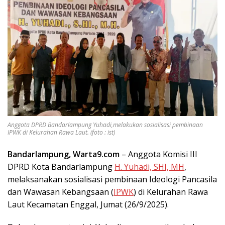
Anggota DPRD Bandarlampung Yuhadi,melakukan sosialisasi pembinaan
IPWK di Kelurahan Rawa Laut. (foto : ist)
Bandarlampung, Warta9.com
– Anggota Komisi III
DPRD Kota Bandarlampung
H. Yuhadi, SHI, MH
,
melaksanakan sosialisasi pembinaan Ideologi Pancasila
dan Wawasan Kebangsaan (
IPWK
) di Kelurahan Rawa
Laut Kecamatan Enggal, Jumat (26/9/2025).