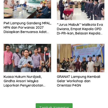
PWI Lampung Gandeng MPAL,
“Jurus Mabuk” Walikota Eva
HPN dan Porwanas 2027
Dwiana, Empat Kepala OPD
Disiapkan Bernuansa Adat
Di-Plh-kan, Belasan Kepala
Sai Bumi Ruwa Jurai
SD dan SMP Rangkap
Jabatan Plt
Kuasa Hukum Nurdjadi,
GRANAT Lampung Kembali
Gindha Ansori Wayka
Gelar Workshop dan
Laporkan Penyerobotan
Orientasi P4GN
Tanah ke Polda Lampung
Tambah Komentar