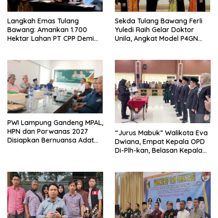
Langkah Emas Tulang
Sekda Tulang Bawang Ferli
Bawang: Amankan 1.700
Yuledi Raih Gelar Doktor
Hektar Lahan PT CPP Demi
Unila, Angkat Model P4GN
Kembangkan Kawasan
Berbasis Kearifan Lokal
Ekonomi Biru
PWI Lampung Gandeng MPAL,
HPN dan Porwanas 2027
“Jurus Mabuk” Walikota Eva
Disiapkan Bernuansa Adat
Dwiana, Empat Kepala OPD
Sai Bumi Ruwa Jurai
Di-Plh-kan, Belasan Kepala
SD dan SMP Rangkap
Jabatan Plt