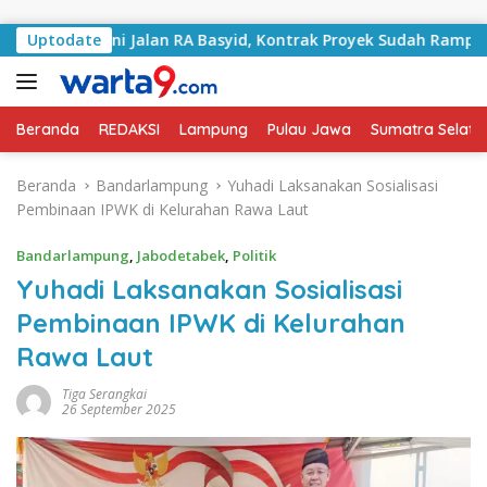
Langsung ke konten
Tangani Jalan RA Basyid, Kontrak Proyek Sudah Rampung
Uptodate
Beranda
REDAKSI
Lampung
Pulau Jawa
Sumatra Selata
Beranda
Bandarlampung
Yuhadi Laksanakan Sosialisasi
Pembinaan IPWK di Kelurahan Rawa Laut
Bandarlampung
,
Jabodetabek
,
Politik
Yuhadi Laksanakan Sosialisasi
Pembinaan IPWK di Kelurahan
Rawa Laut
Tiga Serangkai
26 September 2025