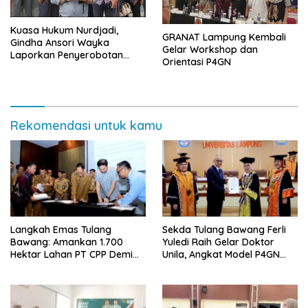
Kuasa Hukum Nurdjadi,
GRANAT Lampung Kembali
Gindha Ansori Wayka
Gelar Workshop dan
Laporkan Penyerobotan
Orientasi P4GN
Tanah ke Polda Lampung
Rekomendasi untuk kamu
Langkah Emas Tulang
Sekda Tulang Bawang Ferli
Bawang: Amankan 1.700
Yuledi Raih Gelar Doktor
Hektar Lahan PT CPP Demi
Unila, Angkat Model P4GN
Kembangkan Kawasan
Berbasis Kearifan Lokal
Ekonomi Biru