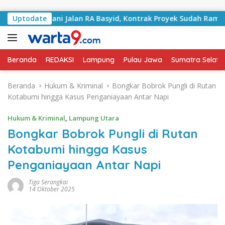
Langsung ke konten
 Tangani Jalan RA Basyid, Kontrak Proyek Sudah Rampung
Uptodate
Beranda
REDAKSI
Lampung
Pulau Jawa
Sumatra Selata
Beranda
Hukum & Kriminal
Bongkar Bobrok Pungli di Rutan
Kotabumi hingga Kasus Penganiayaan Antar Napi
Hukum & Kriminal
,
Lampung Utara
Bongkar Bobrok Pungli di Rutan
Kotabumi hingga Kasus
Penganiayaan Antar Napi
Tiga Serangkai
14 Oktober 2025