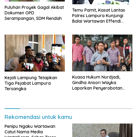
Puluhan Proyek Gagal Akibat
Temu Pamit, Kasat Lantas
Dokumen OPD
Polres Lampura Kunjungi
Serampangan, SDM Rendah
Balai Wartawan Effendi
Yusuf
Kuasa Hukum Nurdjadi,
Kejati Lampung Tetapkan
Gindha Ansori Wayka
Tiga Pejabat Lampura
Laporkan Penyerobotan
Tersangka
Tanah ke Polda Lampung
Rekomendasi untuk kamu
Penipu Ngaku Wartawan
Catut Nama Media