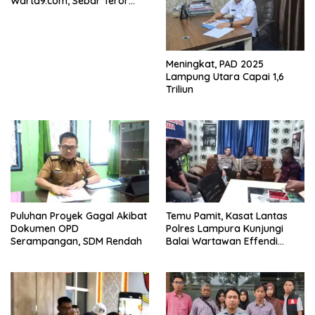
Warta9.com, Sebar Teror
Modus Klarifikasi
Meningkat, PAD 2025
Lampung Utara Capai 1,6
Triliun
Puluhan Proyek Gagal Akibat
Temu Pamit, Kasat Lantas
Dokumen OPD
Polres Lampura Kunjungi
Serampangan, SDM Rendah
Balai Wartawan Effendi
Yusuf