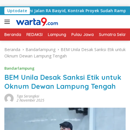
Langsung ke konten
angani Jalan RA Basyid, Kontrak Proyek Sudah Rampung
Uptodate
Beranda
REDAKSI
Lampung
Pulau Jawa
Sumatra Selata
Beranda
Bandarlampung
BEM Unila Desak Sanksi Etik untuk
Oknum Dewan Lampung Tengah
Bandarlampung
BEM Unila Desak Sanksi Etik untuk
Oknum Dewan Lampung Tengah
Tiga Serangkai
2 November 2025