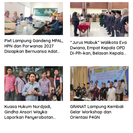
PWI Lampung Gandeng MPAL,
“Jurus Mabuk” Walikota Eva
HPN dan Porwanas 2027
Dwiana, Empat Kepala OPD
Disiapkan Bernuansa Adat
Di-Plh-kan, Belasan Kepala
Sai Bumi Ruwa Jurai
SD dan SMP Rangkap
Jabatan Plt
Kuasa Hukum Nurdjadi,
GRANAT Lampung Kembali
Gindha Ansori Wayka
Gelar Workshop dan
Laporkan Penyerobotan
Orientasi P4GN
Tanah ke Polda Lampung