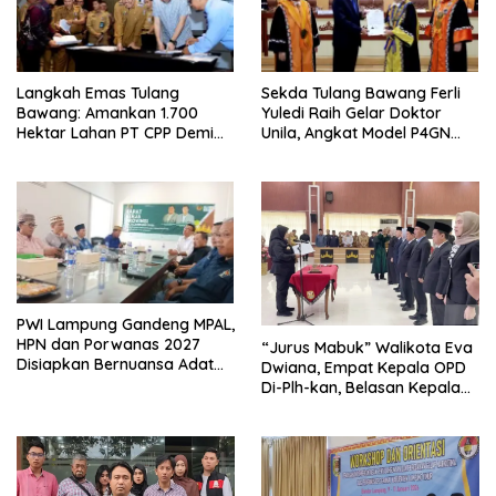
Langkah Emas Tulang
Sekda Tulang Bawang Ferli
Bawang: Amankan 1.700
Yuledi Raih Gelar Doktor
Hektar Lahan PT CPP Demi
Unila, Angkat Model P4GN
Kembangkan Kawasan
Berbasis Kearifan Lokal
Ekonomi Biru
PWI Lampung Gandeng MPAL,
HPN dan Porwanas 2027
“Jurus Mabuk” Walikota Eva
Disiapkan Bernuansa Adat
Dwiana, Empat Kepala OPD
Sai Bumi Ruwa Jurai
Di-Plh-kan, Belasan Kepala
SD dan SMP Rangkap
Jabatan Plt