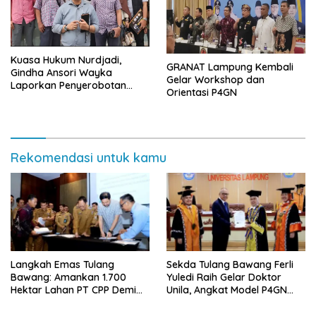
Kuasa Hukum Nurdjadi,
GRANAT Lampung Kembali
Gindha Ansori Wayka
Gelar Workshop dan
Laporkan Penyerobotan
Orientasi P4GN
Tanah ke Polda Lampung
Rekomendasi untuk kamu
Langkah Emas Tulang
Sekda Tulang Bawang Ferli
Bawang: Amankan 1.700
Yuledi Raih Gelar Doktor
Hektar Lahan PT CPP Demi
Unila, Angkat Model P4GN
Kembangkan Kawasan
Berbasis Kearifan Lokal
Ekonomi Biru