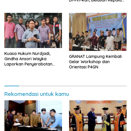
SD dan SMP Rangkap
Jabatan Plt
Kuasa Hukum Nurdjadi,
GRANAT Lampung Kembali
Gindha Ansori Wayka
Gelar Workshop dan
Laporkan Penyerobotan
Orientasi P4GN
Tanah ke Polda Lampung
Rekomendasi untuk kamu