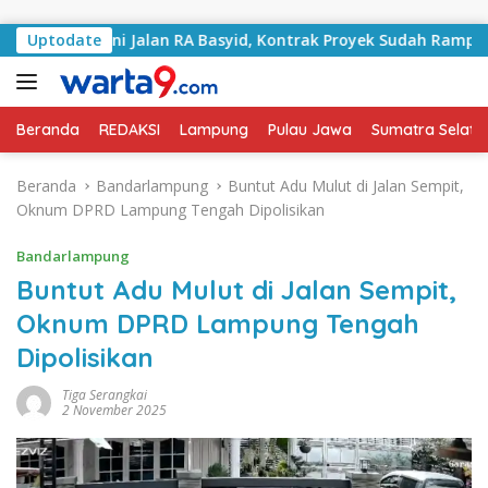
Langsung ke konten
angani Jalan RA Basyid, Kontrak Proyek Sudah Rampung
Uptodate
Beranda
REDAKSI
Lampung
Pulau Jawa
Sumatra Selata
Beranda
Bandarlampung
Buntut Adu Mulut di Jalan Sempit,
Oknum DPRD Lampung Tengah Dipolisikan
Bandarlampung
Buntut Adu Mulut di Jalan Sempit,
Oknum DPRD Lampung Tengah
Dipolisikan
Tiga Serangkai
2 November 2025