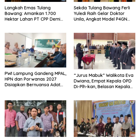
Langkah Emas Tulang
Sekda Tulang Bawang Ferli
Bawang: Amankan 1.700
Yuledi Raih Gelar Doktor
Hektar Lahan PT CPP Demi
Unila, Angkat Model P4GN
Kembangkan Kawasan
Berbasis Kearifan Lokal
Ekonomi Biru
PWI Lampung Gandeng MPAL,
“Jurus Mabuk” Walikota Eva
HPN dan Porwanas 2027
Dwiana, Empat Kepala OPD
Disiapkan Bernuansa Adat
Di-Plh-kan, Belasan Kepala
Sai Bumi Ruwa Jurai
SD dan SMP Rangkap
Jabatan Plt