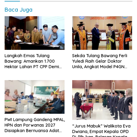
Baca Juga
Langkah Emas Tulang
Sekda Tulang Bawang Ferli
Bawang: Amankan 1.700
Yuledi Raih Gelar Doktor
Hektar Lahan PT CPP Demi
Unila, Angkat Model P4GN
Kembangkan Kawasan
Berbasis Kearifan Lokal
Ekonomi Biru
PWI Lampung Gandeng MPAL,
HPN dan Porwanas 2027
“Jurus Mabuk” Walikota Eva
Disiapkan Bernuansa Adat
Dwiana, Empat Kepala OPD
Sai Bumi Ruwa Jurai
Di-Plh-kan, Belasan Kepala