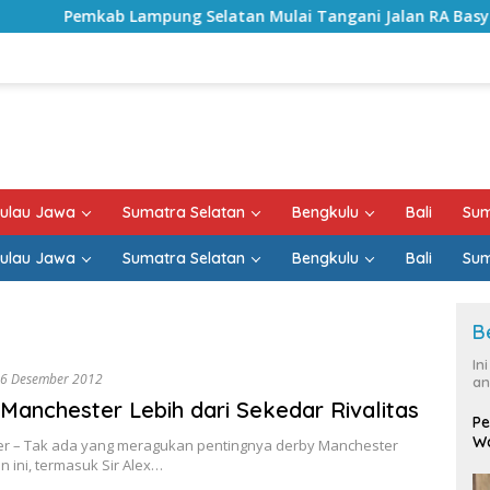
ab Lampung Selatan Mulai Tangani Jalan RA Basyid, Kontrak
ulau Jawa
Sumatra Selatan
Bengkulu
Bali
Sum
ulau Jawa
Sumatra Selatan
Bengkulu
Bali
Sum
B
In
6 Desember 2012
an
Manchester Lebih dari Sekedar Rivalitas
Pe
Wa
r – Tak ada yang meragukan pentingnya derby Manchester
n ini, termasuk Sir Alex…