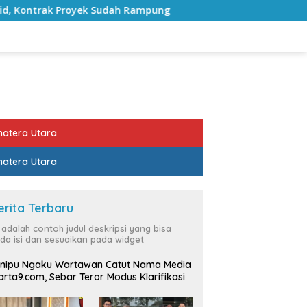
 Proyek Sudah Rampung
Bulan Kemerdekaan, Bupati Lam
atera Utara
atera Utara
erita Terbaru
i adalah contoh judul deskripsi yang bisa
da isi dan sesuaikan pada widget
nipu Ngaku Wartawan Catut Nama Media
rta9.com, Sebar Teror Modus Klarifikasi