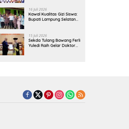
Hadirkan Sekolah Nasional
Terintegrasi Pertama di
16 Juli 2026
Lampung
Kawal Kualitas Gizi Siswa:
Bupati Lampung Selatan
dan Kajati Lampung Tinjau
Langsung Program Makan
Bergizi Gratis di Natar
15 Juli 2026
Sekda Tulang Bawang Ferli
Yuledi Raih Gelar Doktor
Unila, Angkat Model P4GN
Berbasis Kearifan Lokal