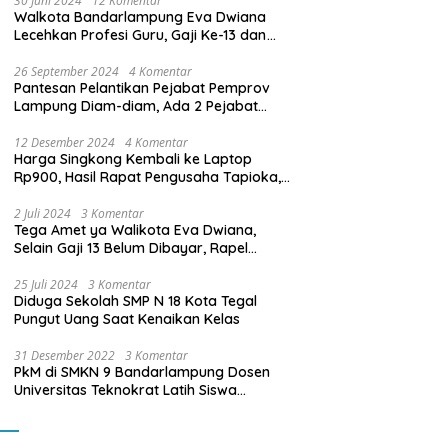
30 Juni 2024
12 Komentar
Walkota Bandarlampung Eva Dwiana
Lecehkan Profesi Guru, Gaji Ke-13 dan
THR Tidak Dibayarkan
26 September 2024
4 Komentar
Pantesan Pelantikan Pejabat Pemprov
Lampung Diam-diam, Ada 2 Pejabat
yang Dilantik Masih Golongan III/b
12 Desember 2024
4 Komentar
Harga Singkong Kembali ke Laptop
Rp900, Hasil Rapat Pengusaha Tapioka,
Petani Singkong dengan Pj. Gubernur
Lampung
2 Juli 2024
3 Komentar
Tega Amet ya Walikota Eva Dwiana,
Selain Gaji 13 Belum Dibayar, Rapel
Kenaikan Gaji 2 Bulan Juga Belum
Dibayar
25 Juli 2024
3 Komentar
Diduga Sekolah SMP N 18 Kota Tegal
Pungut Uang Saat Kenaikan Kelas
31 Desember 2022
3 Komentar
PkM di SMKN 9 Bandarlampung Dosen
Universitas Teknokrat Latih Siswa
Membuat Program Mobil RC Berbasis IoT