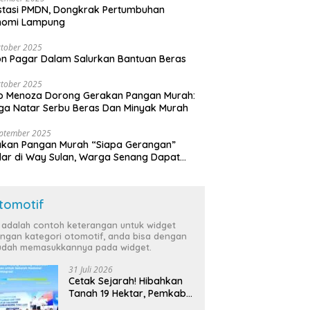
stasi PMDN, Dongkrak Pertumbuhan
nomi Lampung
tober 2025
n Pagar Dalam Salurkan Bantuan Beras
tober 2025
o Menoza Dorong Gerakan Pangan Murah:
a Natar Serbu Beras Dan Minyak Murah
eptember 2025
akan Pangan Murah “Siapa Gerangan”
lar di Way Sulan, Warga Senang Dapat
a Bersubsidi
tomotif
i adalah contoh keterangan untuk widget
ngan kategori otomotif, anda bisa dengan
dah memasukkannya pada widget.
31 Juli 2026
Cetak Sejarah! Hibahkan
Tanah 19 Hektar, Pemkab
Tulang Bawang Siap