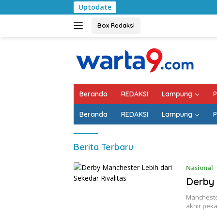
Langsung
Uptodate
Pemk
ke
konten
Box Redaksi
Beranda
REDAKSI
Lampung
P
Beranda
REDAKSI
Lampung
P
Berita Terbaru
Nasional
Derby 
Mancheste
akhir peka