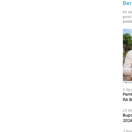
Ber
Ini 
post
pada
6 Agu
Pemk
RA B
24 Me
Bupa
2026
5 No