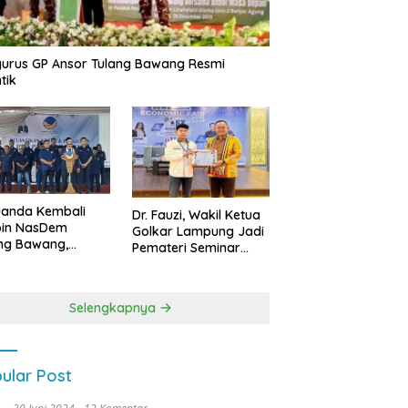
urus GP Ansor Tulang Bawang Resmi
tik
uanda Kembali
Dr. Fauzi, Wakil Ketua
pin NasDem
Golkar Lampung Jadi
ng Bawang,
Pemateri Seminar
etkan Kursi DPRD
Nasional FEB Unila,
anyak di Pemilu
Membangun Fondasi
9
Kuat Melalui 4 Pilar
Selengkapnya
Kebangsaan
ular Post