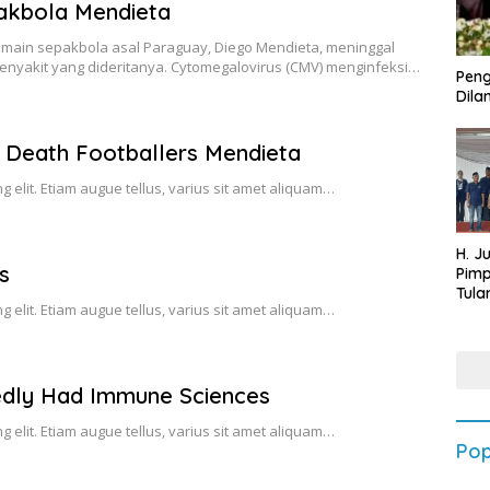
akbola Mendieta
Pemain sepakbola asal Paraguay, Diego Mendieta, meninggal
enyakit yang dideritanya. Cytomegalovirus (CMV) menginfeksi…
Peng
Dilan
f Death Footballers Mendieta
g elit. Etiam augue tellus, varius sit amet aliquam…
H. J
s
Pim
Tula
g elit. Etiam augue tellus, varius sit amet aliquam…
Targ
Terb
202
gedly Had Immune Sciences
g elit. Etiam augue tellus, varius sit amet aliquam…
Pop