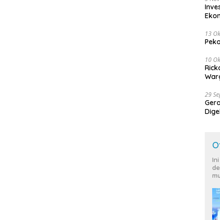
Inve
Eko
13 Ok
Peko
10 Ok
Rick
Warg
29 S
Ger
Dige
Harg
O
In
de
mu