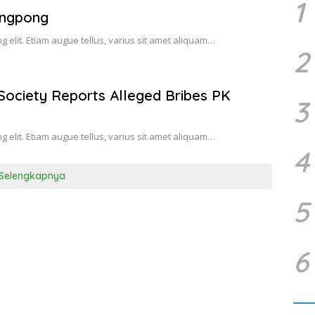
1
ingpong
g elit. Etiam augue tellus, varius sit amet aliquam…
2
Society Reports Alleged Bribes PK
3
g elit. Etiam augue tellus, varius sit amet aliquam…
4
Selengkapnya
5
6