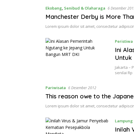
Ekobang
,
Senibud & Olaharaga
6 Desember 201
Manchester Derby is More Than
Lorem ipsum dolor sit amet, consectetur adipiscin
Peristiwa
Ini Al
Untuk
Jakarta – 
senilai Rp 
Pariwisata
6 Desember 2012
This reason owe to the Japan
Lorem ipsum dolor sit amet, consectetur adipiscin
Lampung
Inilah