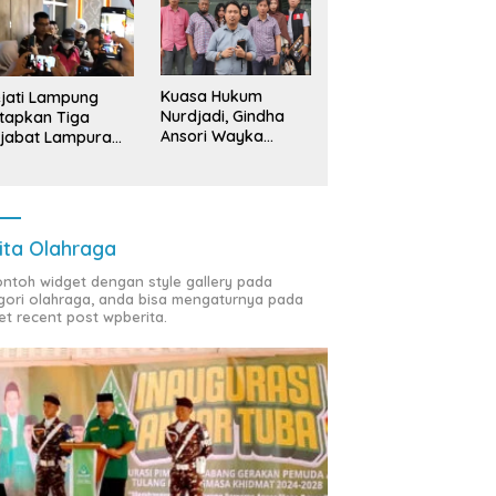
Kuasa Hukum
jati Lampung
Nurdjadi, Gindha
tapkan Tiga
Ansori Wayka
jabat Lampura
Laporkan
ersangka
Penyerobotan
Tanah ke Polda
Lampung
ita Olahraga
contoh widget dengan style gallery pada
gori olahraga, anda bisa mengaturnya pada
et recent post wpberita.