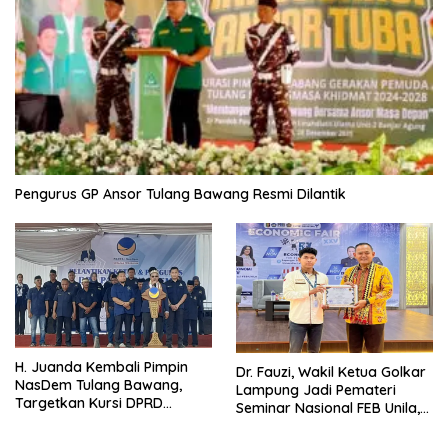
Pengurus GP Ansor Tulang Bawang Resmi Dilantik
H. Juanda Kembali Pimpin
Dr. Fauzi, Wakil Ketua Golkar
NasDem Tulang Bawang,
Lampung Jadi Pemateri
Targetkan Kursi DPRD
Seminar Nasional FEB Unila,
Terbanyak di Pemilu 2029
Membangun Fondasi Kuat
Melalui 4 Pilar Kebangsaan