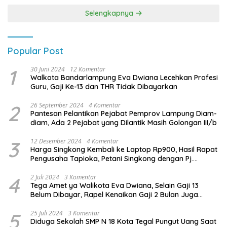
Selengkapnya
Popular Post
1
30 Juni 2024
12 Komentar
Walkota Bandarlampung Eva Dwiana Lecehkan Profesi
Guru, Gaji Ke-13 dan THR Tidak Dibayarkan
2
26 September 2024
4 Komentar
Pantesan Pelantikan Pejabat Pemprov Lampung Diam-
diam, Ada 2 Pejabat yang Dilantik Masih Golongan III/b
3
12 Desember 2024
4 Komentar
Harga Singkong Kembali ke Laptop Rp900, Hasil Rapat
Pengusaha Tapioka, Petani Singkong dengan Pj.
Gubernur Lampung
4
2 Juli 2024
3 Komentar
Tega Amet ya Walikota Eva Dwiana, Selain Gaji 13
Belum Dibayar, Rapel Kenaikan Gaji 2 Bulan Juga
Belum Dibayar
5
25 Juli 2024
3 Komentar
Diduga Sekolah SMP N 18 Kota Tegal Pungut Uang Saat