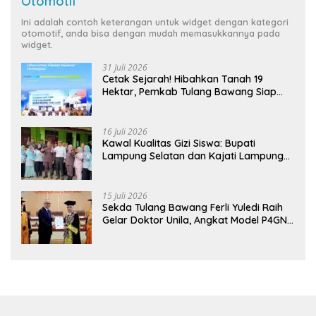
Otomotif
Ini adalah contoh keterangan untuk widget dengan kategori
otomotif, anda bisa dengan mudah memasukkannya pada
widget.
31 Juli 2026
Cetak Sejarah! Hibahkan Tanah 19
Hektar, Pemkab Tulang Bawang Siap
Hadirkan Sekolah Nasional Terintegrasi
Pertama di Lampung
16 Juli 2026
Kawal Kualitas Gizi Siswa: Bupati
Lampung Selatan dan Kajati Lampung
Tinjau Langsung Program Makan Bergizi
Gratis di Natar
15 Juli 2026
Sekda Tulang Bawang Ferli Yuledi Raih
Gelar Doktor Unila, Angkat Model P4GN
Berbasis Kearifan Lokal