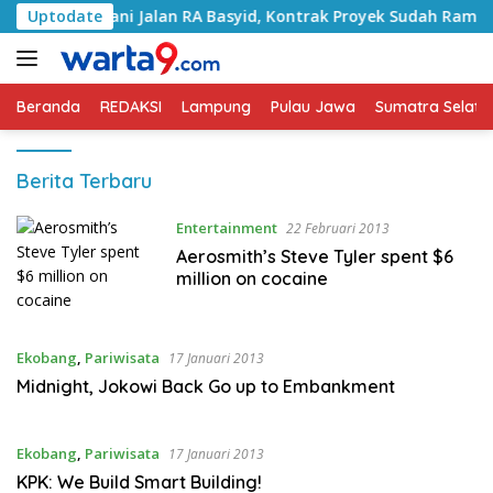
Langsung
 Tangani Jalan RA Basyid, Kontrak Proyek Sudah Rampung
Uptodate
ke
konten
Beranda
REDAKSI
Lampung
Pulau Jawa
Sumatra Selata
Berita Terbaru
Entertainment
22 Februari 2013
Aerosmith’s Steve Tyler spent $6
million on cocaine
Ekobang
,
Pariwisata
17 Januari 2013
Midnight, Jokowi Back Go up to Embankment
Ekobang
,
Pariwisata
17 Januari 2013
KPK: We Build Smart Building!