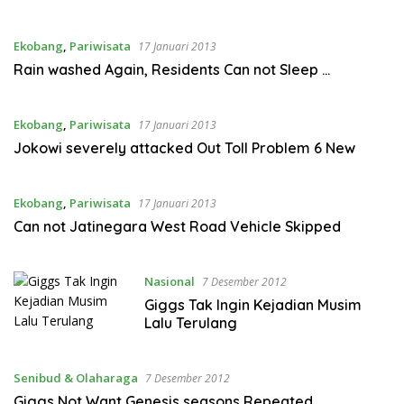
Ekobang
,
Pariwisata
17 Januari 2013
Rain washed Again, Residents Can not Sleep …
Ekobang
,
Pariwisata
17 Januari 2013
Jokowi severely attacked Out Toll Problem 6 New
Ekobang
,
Pariwisata
17 Januari 2013
Can not Jatinegara West Road Vehicle Skipped
Nasional
7 Desember 2012
Giggs Tak Ingin Kejadian Musim
Lalu Terulang
Senibud & Olaharaga
7 Desember 2012
Giggs Not Want Genesis seasons Repeated