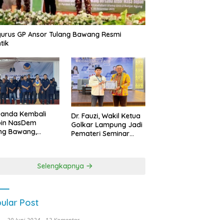
urus GP Ansor Tulang Bawang Resmi
tik
uanda Kembali
Dr. Fauzi, Wakil Ketua
pin NasDem
Golkar Lampung Jadi
ng Bawang,
Pemateri Seminar
etkan Kursi DPRD
Nasional FEB Unila,
anyak di Pemilu
Membangun Fondasi
9
Kuat Melalui 4 Pilar
Selengkapnya
Kebangsaan
ular Post