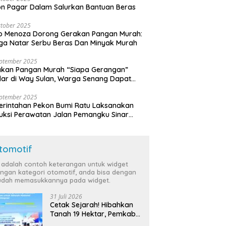
n Pagar Dalam Salurkan Bantuan Beras
tober 2025
o Menoza Dorong Gerakan Pangan Murah:
a Natar Serbu Beras Dan Minyak Murah
eptember 2025
akan Pangan Murah “Siapa Gerangan”
lar di Way Sulan, Warga Senang Dapat
a Bersubsidi
eptember 2025
rintahan Pekon Bumi Ratu Laksanakan
ruksi Perawatan Jalan Pemangku Sinar
ten
tomotif
i adalah contoh keterangan untuk widget
ngan kategori otomotif, anda bisa dengan
dah memasukkannya pada widget.
31 Juli 2026
Cetak Sejarah! Hibahkan
Tanah 19 Hektar, Pemkab
Tulang Bawang Siap