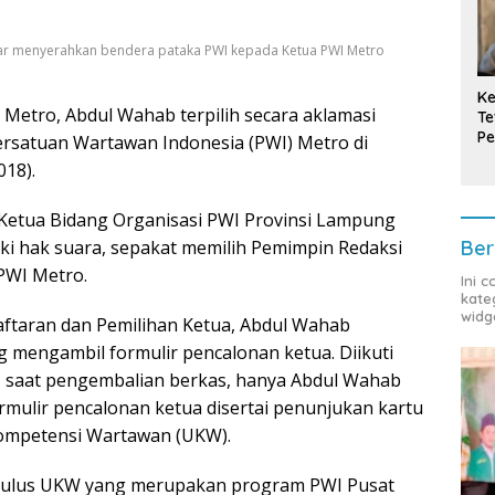
ar menyerahkan bendera pataka PWI kepada Ketua PWI Metro
Ke
Metro, Abdul Wahab terpilih secara aklamasi
Te
Pe
ersatuan Wartawan Indonesia (PWI) Metro di
T
018).
 Ketua Bidang Organisasi PWI Provinsi Lampung
iki hak suara, sepakat memilih Pemimpin Redaksi
Ber
PWI Metro.
Ini 
kate
widg
aftaran dan Pemilihan Ketua, Abdul Wahab
 mengambil formulir pencalonan ketua. Diikuti
n, saat pengembalian berkas, hanya Abdul Wahab
rmulir pencalonan ketua disertai penunjukan kartu
Kompetensi Wartawan (UKW).
s lulus UKW yang merupakan program PWI Pusat