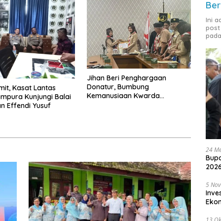
Ber
Ini 
post
pada
Jihan Beri Penghargaan
Donatur, Bumbung
it, Kasat Lantas
Kemanusiaan Kwarda
ampura Kunjungi Balai
Lampung Himpun Dana
 Effendi Yusuf
Rp432.917.626
24 Me
Bupa
2026
5 No
Inve
Eko
13 Ok