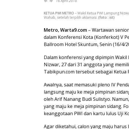
16 April 2018
KETUA PWI METRO
– Wakil Ketua PWI Lampung Nizw
Wahab, setelah terpilih aklamasi.
(foto : ist)
Metro, Warta9.com
– Wartawan senior 
dalam Konferensi Kota (Konferkot) V P
Ballroom Hotel Skuntum, Senin (16/4/2
Dalam konferensi yang dipimpin Wakil
Nizwar, 27 dari 31 anggota yang memil
Tabikpun.com tersebut sebagai Ketua 
Awalnya, saat memasuki pleno IV Pend
langsung maju ke meja pimpinan sidang
oleh Arif Nanang Budi Sulistyo. Namu
yang maju ke meja pimpinan sidang. Fo
keanggotaan PWI dan kartu lulus Uji 
Agar diketahui, calon yang maju haru