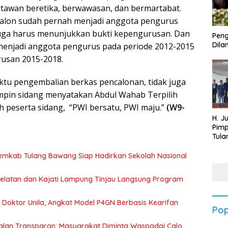
awan beretika, berwawasan, dan bermartabat.
calon sudah pernah menjadi anggota pengurus
juga harus menunjukkan bukti kepengurusan. Dan
Peng
Dilan
menjadi anggota pengurus pada periode 2012-2015
rusan 2015-2018.
ktu pengembalian berkas pencalonan, tidak juga
mpin sidang menyatakan Abdul Wahab Terpilih
 peserta sidang, “PWI bersatu, PWI maju.”
(W9-
H. J
Pim
Tula
Targ
Terb
Pemkab Tulang Bawang Siap Hadirkan Sekolah Nasional
202
 Selatan dan Kajati Lampung Tinjau Langsung Program
r Doktor Unila, Angkat Model P4GN Berbasis Kearifan
Pop
jalan Transparan, Masyarakat Diminta Waspadai Calo