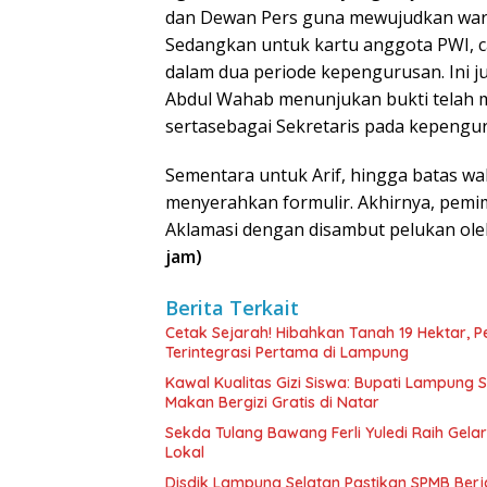
dan Dewan Pers guna mewujudkan wart
Sedangkan untuk kartu anggota PWI, 
dalam dua periode kepengurusan. Ini 
Abdul Wahab menunjukan bukti telah 
sertasebagai Sekretaris pada kepengu
Sementara untuk Arif, hingga batas wa
menyerahkan formulir. Akhirnya, pemi
Aklamasi dengan disambut pelukan oleh
jam)
Berita Terkait
Cetak Sejarah! Hibahkan Tanah 19 Hektar, 
Terintegrasi Pertama di Lampung
Kawal Kualitas Gizi Siswa: Bupati Lampung
Makan Bergizi Gratis di Natar
Sekda Tulang Bawang Ferli Yuledi Raih Gela
Lokal
Disdik Lampung Selatan Pastikan SPMB Ber