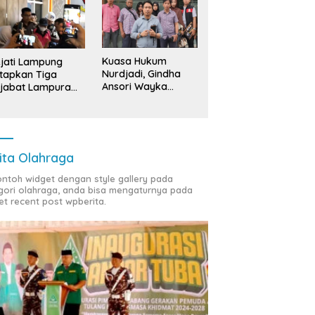
Kuasa Hukum
jati Lampung
Nurdjadi, Gindha
tapkan Tiga
Ansori Wayka
jabat Lampura
Laporkan
ersangka
Penyerobotan
Tanah ke Polda
Lampung
ita Olahraga
contoh widget dengan style gallery pada
gori olahraga, anda bisa mengaturnya pada
et recent post wpberita.