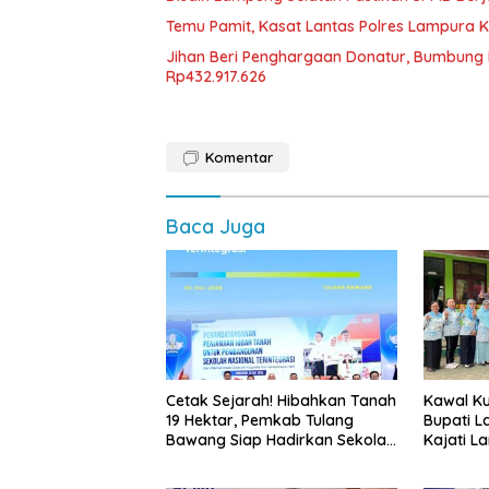
Temu Pamit, Kasat Lantas Polres Lampura K
Jihan Beri Penghargaan Donatur, Bumbun
Rp432.917.626
Komentar
Baca Juga
Cetak Sejarah! Hibahkan Tanah
Kawal Kua
19 Hektar, Pemkab Tulang
Bupati L
Bawang Siap Hadirkan Sekolah
Kajati L
Nasional Terintegrasi Pertama
Langsun
di Lampung
Bergizi G