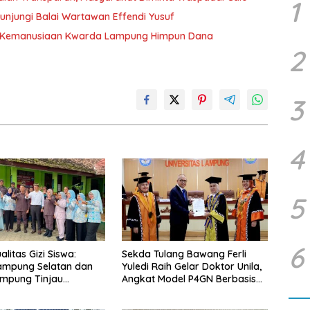
1
unjungi Balai Wartawan Effendi Yusuf
g Kemanusiaan Kwarda Lampung Himpun Dana
2
3
4
5
6
litas Gizi Siswa:
Sekda Tulang Bawang Ferli
ampung Selatan dan
Yuledi Raih Gelar Doktor Unila,
ampung Tinjau
Angkat Model P4GN Berbasis
g Program Makan
Kearifan Lokal
ratis di Natar