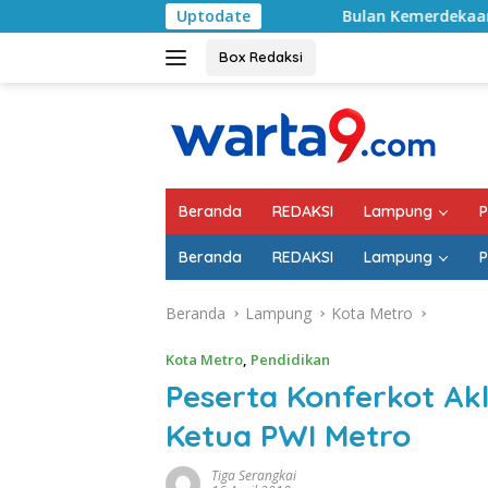
Langsung
Uptodate
Bulan Kemerdekaan, Bupati Lampung Se
ke
konten
Box Redaksi
Beranda
REDAKSI
Lampung
P
Beranda
REDAKSI
Lampung
P
Beranda
Lampung
Kota Metro
Kota Metro
,
Pendidikan
Peserta Konferkot Ak
Ketua PWI Metro
Tiga Serangkai