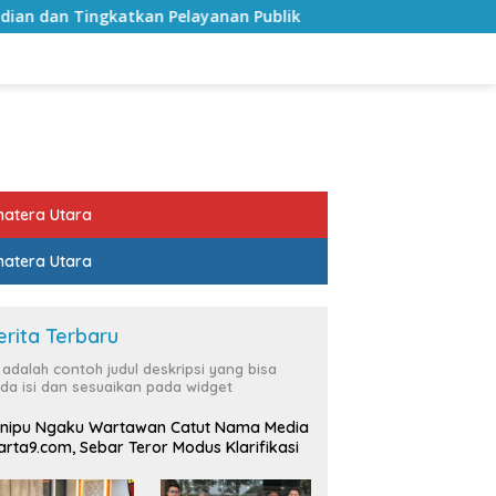
Pelayanan Publik
Sekda Lampung Selatan Minta Perang
atera Utara
atera Utara
erita Terbaru
i adalah contoh judul deskripsi yang bisa
da isi dan sesuaikan pada widget
nipu Ngaku Wartawan Catut Nama Media
rta9.com, Sebar Teror Modus Klarifikasi