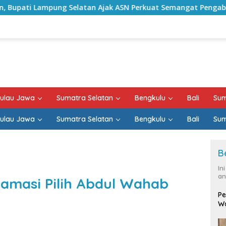
latan Ajak ASN Perkuat Semangat Pengabdian dan Tingkatkan 
ulau Jawa
Sumatra Selatan
Bengkulu
Bali
Sum
ulau Jawa
Sumatra Selatan
Bengkulu
Bali
Sum
B
In
an
lamasi Pilih Abdul Wahab
Pe
Wa