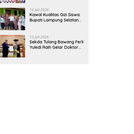
Hadirkan Sekolah Nasional
Terintegrasi Pertama di
16 Juli 2026
Lampung
Kawal Kualitas Gizi Siswa:
Bupati Lampung Selatan
dan Kajati Lampung Tinjau
Langsung Program Makan
Bergizi Gratis di Natar
15 Juli 2026
Sekda Tulang Bawang Ferli
Yuledi Raih Gelar Doktor
Unila, Angkat Model P4GN
Berbasis Kearifan Lokal