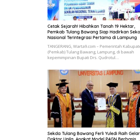
Cetak Sejarah! Hibahkan Tanah 19 Hektar,
Pemkab Tulang Bawang Siap Hadirkan Seko
Nasional Terintegrasi Pertama di Lampung
​TANGERANG, Warta9.com – Pemerintah Kabupat
(Pemkab) Tulang Bawang, Lampung, di bawah
kepemimpinan Bupati Drs. Qudrotul…
Sekda Tulang Bawang Ferli Yuledi Raih Gelar
Doktor Unila, Angkat Model P4GN Berbasis