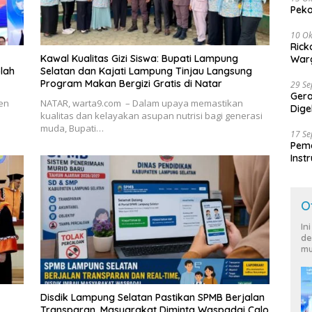
Peko
10 Ok
Rick
Kawal Kualitas Gizi Siswa: Bupati Lampung
Warg
lah
Selatan dan Kajati Lampung Tinjau Langsung
Program Makan Bergizi Gratis di Natar
29 S
Ger
en
NATAR, warta9.com – Dalam upaya memastikan
Dige
kualitas dan kelayakan asupan nutrisi bagi generasi
Harg
muda, Bupati…
17 S
Peme
Inst
Ban
O
In
de
mu
Disdik Lampung Selatan Pastikan SPMB Berjalan
Transparan, Masyarakat Diminta Waspadai Calo