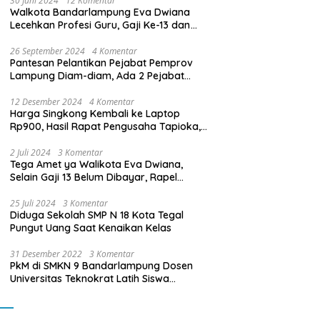
30 Juni 2024
12 Komentar
Walkota Bandarlampung Eva Dwiana
Lecehkan Profesi Guru, Gaji Ke-13 dan
THR Tidak Dibayarkan
26 September 2024
4 Komentar
Pantesan Pelantikan Pejabat Pemprov
Lampung Diam-diam, Ada 2 Pejabat
yang Dilantik Masih Golongan III/b
12 Desember 2024
4 Komentar
Harga Singkong Kembali ke Laptop
Rp900, Hasil Rapat Pengusaha Tapioka,
Petani Singkong dengan Pj. Gubernur
Lampung
2 Juli 2024
3 Komentar
Tega Amet ya Walikota Eva Dwiana,
Selain Gaji 13 Belum Dibayar, Rapel
Kenaikan Gaji 2 Bulan Juga Belum
Dibayar
25 Juli 2024
3 Komentar
Diduga Sekolah SMP N 18 Kota Tegal
Pungut Uang Saat Kenaikan Kelas
31 Desember 2022
3 Komentar
PkM di SMKN 9 Bandarlampung Dosen
Universitas Teknokrat Latih Siswa
Membuat Program Mobil RC Berbasis IoT