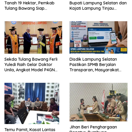
Tanah 19 Hektar, Pemkab
Bupati Lampung Selatan dan
Tulang Bawang Siap
Kajati Lampung Tinjau
Hadirkan Sekolah Nasional
Langsung Program Makan
Terintegrasi Pertama di
Bergizi Gratis di Natar
Lampung
Sekda Tulang Bawang Ferli
Disdik Lampung Selatan
Yuledi Raih Gelar Doktor
Pastikan SPMB Berjalan
Unila, Angkat Model P4GN
Transparan, Masyarakat
Berbasis Kearifan Lokal
Diminta Waspadai Calo
Jihan Beri Penghargaan
Temu Pamit, Kasat Lantas