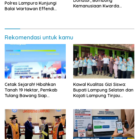
Donatur, Bumbung
Polres Lampura Kunjungi
Kemanusiaan Kwarda
Balai Wartawan Effendi
Lampung Himpun Dana
Yusuf
Rp432.917.626
Rekomendasi untuk kamu
Cetak Sejarah! Hibahkan
Kawal Kualitas Gizi Siswa:
Tanah 19 Hektar, Pemkab
Bupati Lampung Selatan dan
Tulang Bawang Siap
Kajati Lampung Tinjau
Hadirkan Sekolah Nasional
Langsung Program Makan
Terintegrasi Pertama di
Bergizi Gratis di Natar
Lampung