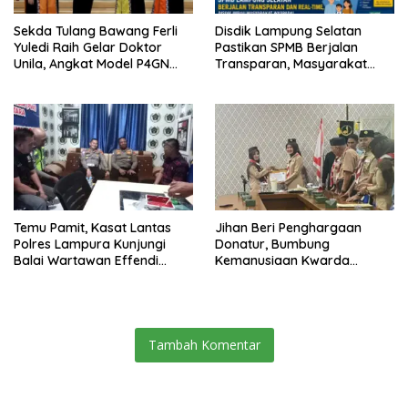
Sekda Tulang Bawang Ferli
Disdik Lampung Selatan
Yuledi Raih Gelar Doktor
Pastikan SPMB Berjalan
Unila, Angkat Model P4GN
Transparan, Masyarakat
Berbasis Kearifan Lokal
Diminta Waspadai Calo
Temu Pamit, Kasat Lantas
Jihan Beri Penghargaan
Polres Lampura Kunjungi
Donatur, Bumbung
Balai Wartawan Effendi
Kemanusiaan Kwarda
Yusuf
Lampung Himpun Dana
Rp432.917.626
Tambah Komentar