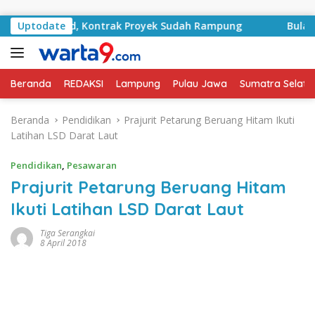
Langsung ke konten
RA Basyid, Kontrak Proyek Sudah Rampung
Uptodate
Bulan Kemer
Beranda
REDAKSI
Lampung
Pulau Jawa
Sumatra Selata
Beranda
Pendidikan
Prajurit Petarung Beruang Hitam Ikuti
Latihan LSD Darat Laut
Pendidikan
,
Pesawaran
Prajurit Petarung Beruang Hitam
Ikuti Latihan LSD Darat Laut
Tiga Serangkai
8 April 2018