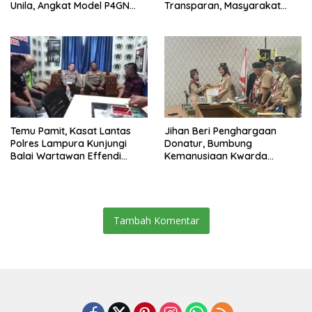
Unila, Angkat Model P4GN
Transparan, Masyarakat
Berbasis Kearifan Lokal
Diminta Waspadai Calo
Temu Pamit, Kasat Lantas
Jihan Beri Penghargaan
Polres Lampura Kunjungi
Donatur, Bumbung
Balai Wartawan Effendi
Kemanusiaan Kwarda
Yusuf
Lampung Himpun Dana
Rp432.917.626
Tambah Komentar