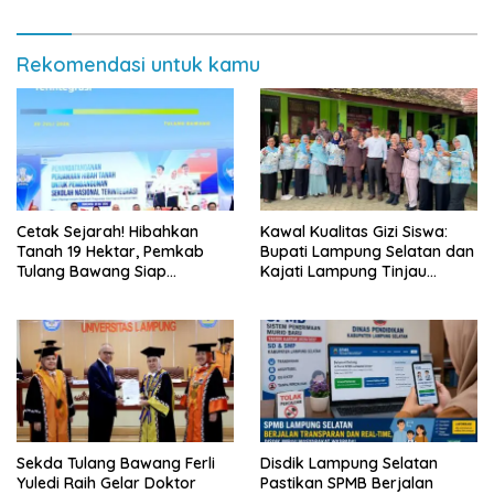
Rekomendasi untuk kamu
Cetak Sejarah! Hibahkan
Kawal Kualitas Gizi Siswa:
Tanah 19 Hektar, Pemkab
Bupati Lampung Selatan dan
Tulang Bawang Siap
Kajati Lampung Tinjau
Hadirkan Sekolah Nasional
Langsung Program Makan
Terintegrasi Pertama di
Bergizi Gratis di Natar
Lampung
Sekda Tulang Bawang Ferli
Disdik Lampung Selatan
Yuledi Raih Gelar Doktor
Pastikan SPMB Berjalan