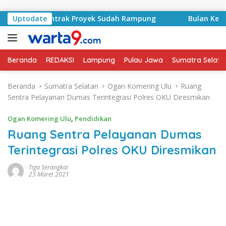
Langsung ke konten
syid, Kontrak Proyek Sudah Rampung
Uptodate
Bulan Kemerdeka
Beranda
REDAKSI
Lampung
Pulau Jawa
Sumatra Selata
Beranda
Sumatra Selatan
Ogan Komering Ulu
Ruang
Sentra Pelayanan Dumas Terintegrasi Polres OKU Diresmikan
Ogan Komering Ulu
,
Pendidikan
Ruang Sentra Pelayanan Dumas
Terintegrasi Polres OKU Diresmikan
Tiga Serangkai
23 Maret 2021