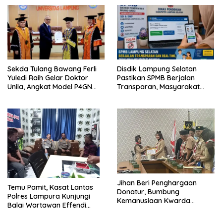
Terintegrasi Pertama di
Bergizi Gratis di Natar
Lampung
Sekda Tulang Bawang Ferli
Disdik Lampung Selatan
Yuledi Raih Gelar Doktor
Pastikan SPMB Berjalan
Unila, Angkat Model P4GN
Transparan, Masyarakat
Berbasis Kearifan Lokal
Diminta Waspadai Calo
Jihan Beri Penghargaan
Temu Pamit, Kasat Lantas
Donatur, Bumbung
Polres Lampura Kunjungi
Kemanusiaan Kwarda
Balai Wartawan Effendi
Lampung Himpun Dana
Yusuf
Rp432.917.626