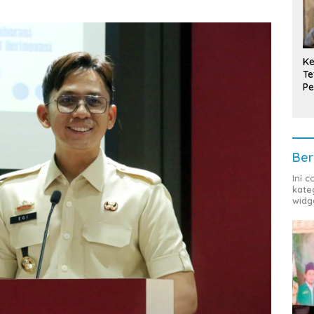
Ke
Te
Pe
T
Ber
Ini 
kate
widg