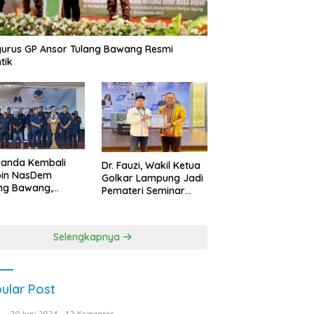
urus GP Ansor Tulang Bawang Resmi
tik
uanda Kembali
Dr. Fauzi, Wakil Ketua
pin NasDem
Golkar Lampung Jadi
ng Bawang,
Pemateri Seminar
etkan Kursi DPRD
Nasional FEB Unila,
anyak di Pemilu
Membangun Fondasi
9
Kuat Melalui 4 Pilar
Selengkapnya
Kebangsaan
ular Post