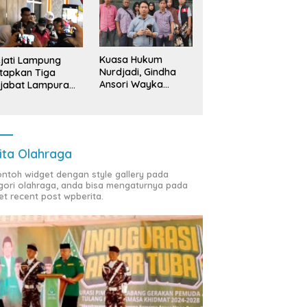
Kuasa Hukum
jati Lampung
Nurdjadi, Gindha
tapkan Tiga
Ansori Wayka
jabat Lampura
Laporkan
ersangka
Penyerobotan
Tanah ke Polda
Lampung
ita Olahraga
contoh widget dengan style gallery pada
gori olahraga, anda bisa mengaturnya pada
et recent post wpberita.