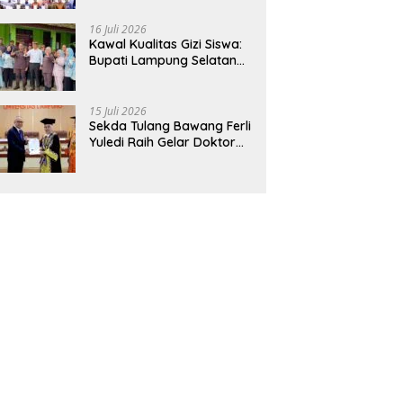
Hadirkan Sekolah Nasional
Terintegrasi Pertama di
16 Juli 2026
Lampung
Kawal Kualitas Gizi Siswa:
Bupati Lampung Selatan
dan Kajati Lampung Tinjau
Langsung Program Makan
Bergizi Gratis di Natar
15 Juli 2026
Sekda Tulang Bawang Ferli
Yuledi Raih Gelar Doktor
Unila, Angkat Model P4GN
Berbasis Kearifan Lokal