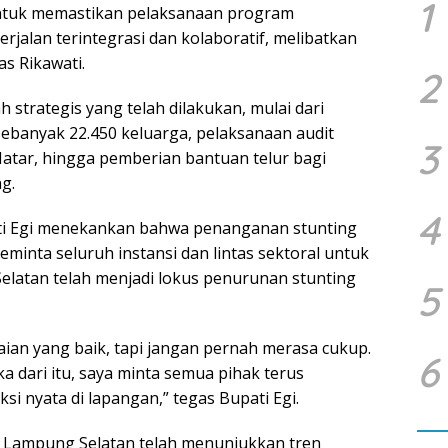
1
untuk memastikan pelaksanaan program
jalan terintegrasi dan kolaboratif, melibatkan
s Rikawati.
2
strategis yang telah dilakukan, mulai dari
sebanyak 22.450 keluarga, pelaksanaan audit
3
Natar, hingga pemberian bantuan telur bagi
g.
4
ati Egi menekankan bahwa penanganan stunting
meminta seluruh instansi dan lintas sektoral untuk
elatan telah menjadi lokus penurunan stunting
5
an yang baik, tapi jangan pernah merasa cukup.
6
a dari itu, saya minta semua pihak terus
i nyata di lapangan,” tegas Bupati Egi.
di Lampung Selatan telah menunjukkan tren