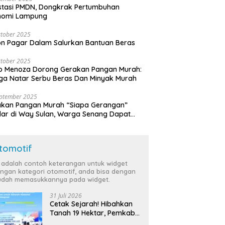
stasi PMDN, Dongkrak Pertumbuhan
nomi Lampung
tober 2025
n Pagar Dalam Salurkan Bantuan Beras
tober 2025
o Menoza Dorong Gerakan Pangan Murah:
a Natar Serbu Beras Dan Minyak Murah
eptember 2025
akan Pangan Murah “Siapa Gerangan”
lar di Way Sulan, Warga Senang Dapat
a Bersubsidi
tomotif
i adalah contoh keterangan untuk widget
ngan kategori otomotif, anda bisa dengan
dah memasukkannya pada widget.
31 Juli 2026
Cetak Sejarah! Hibahkan
Tanah 19 Hektar, Pemkab
Tulang Bawang Siap