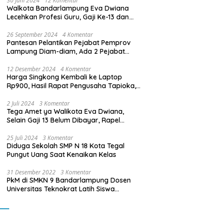
30 Juni 2024
12 Komentar
Walkota Bandarlampung Eva Dwiana
Lecehkan Profesi Guru, Gaji Ke-13 dan
THR Tidak Dibayarkan
26 September 2024
4 Komentar
Pantesan Pelantikan Pejabat Pemprov
Lampung Diam-diam, Ada 2 Pejabat
yang Dilantik Masih Golongan III/b
12 Desember 2024
4 Komentar
Harga Singkong Kembali ke Laptop
Rp900, Hasil Rapat Pengusaha Tapioka,
Petani Singkong dengan Pj. Gubernur
Lampung
2 Juli 2024
3 Komentar
Tega Amet ya Walikota Eva Dwiana,
Selain Gaji 13 Belum Dibayar, Rapel
Kenaikan Gaji 2 Bulan Juga Belum
Dibayar
25 Juli 2024
3 Komentar
Diduga Sekolah SMP N 18 Kota Tegal
Pungut Uang Saat Kenaikan Kelas
31 Desember 2022
3 Komentar
PkM di SMKN 9 Bandarlampung Dosen
Universitas Teknokrat Latih Siswa
Membuat Program Mobil RC Berbasis IoT