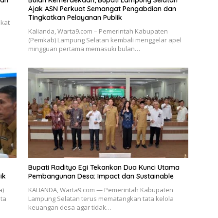
lan
Bulan Kemerdekaan, Bupati Lampung Selatan
Ajak ASN Perkuat Semangat Pengabdian dan
Tingkatkan Pelayanan Publik
akat
Kalianda, Warta9.com – Pemerintah Kabupaten
(Pemkab) Lampung Selatan kembali menggelar apel
mingguan pertama memasuki bulan…
Bupati Radityo Egi Tekankan Dua Kunci Utama
ik
Pembangunan Desa: Impact dan Sustainable
a)
KALIANDA, Warta9.com — Pemerintah Kabupaten
ta
Lampung Selatan terus mematangkan tata kelola
keuangan desa agar tidak…