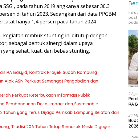
Ber
a SSGI, pada tahun 2019 angkanya sebesar 30,3
Ini 
3 persen di tahun 2023. Sedangkan dari data PPGBM
post
ercatat hanya 1,4 persen pada tahun 2024.
pada
kegiatan rembuk stunting ini ditutup dengan
or, sebagai bentuk sinergi dalam upaya
yang sehat, kuat, dan bebas stunting.
lan RA Basyid, Kontrak Proyek Sudah Rampung
an Ajak ASN Perkuat Semangat Pengabdian dan
6 Agu
erah Perkuat Keterbukaan Informasi Publik
Pemk
ama Pembangunan Desa: Impact dan Sustainable
RA B
 Tahun yang Terus Dijaga Pemkab Lampung Selatan dan
24 Me
Bupa
2026
ang, Tradisi 206 Tahun Tetap Semarak Meski Diguyur
5 No