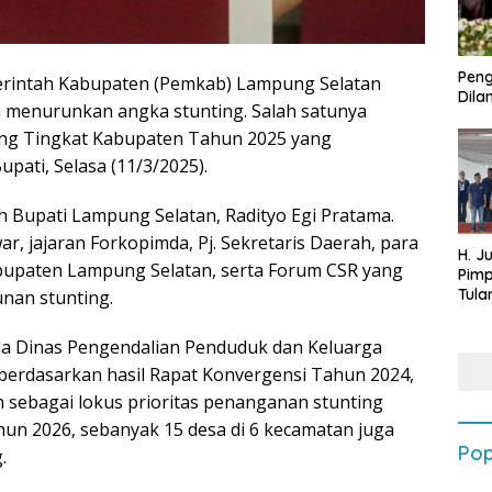
Peng
intah Kabupaten (Pemkab) Lampung Selatan
Dilan
menurunkan angka stunting. Salah satunya
ng Tingkat Kabupaten Tahun 2025 yang
pati, Selasa (11/3/2025).
h Bupati Lampung Selatan, Radityo Egi Pratama.
ar, jajaran Forkopimda, Pj. Sekretaris Daerah, para
H. J
bupaten Lampung Selatan, serta Forum CSR yang
Pim
Tula
nan stunting.
Targ
Terb
la Dinas Pengendalian Penduduk dan Keluarga
202
 berdasarkan hasil Rapat Konvergensi Tahun 2024,
n sebagai lokus prioritas penanganan stunting
un 2026, sebanyak 15 desa di 6 kecamatan juga
Pop
.