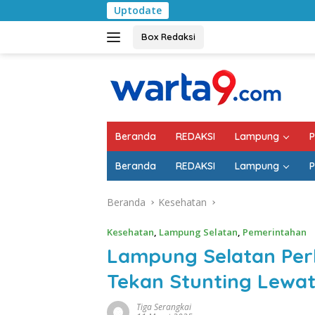
Langsung
Uptodate
Pemkab Lampung Selata
ke
konten
Box Redaksi
Beranda
REDAKSI
Lampung
P
Beranda
REDAKSI
Lampung
P
Beranda
Kesehatan
Kesehatan
,
Lampung Selatan
,
Pemerintahan
Lampung Selatan Pe
Tekan Stunting Lewa
Tiga Serangkai