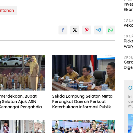
Inve
Eko
ntahan
13 Ok
Peko
10 Ok
Rick
Warg
29 S
Ger
Dige
Harg
O
merdekaan, Bupati
Sekda Lampung Selatan Minta
In
 Selatan Ajak ASN
Perangkat Daerah Perkuat
de
mu
 Semangat Pengabdian
Keterbukaan Informasi Publik
katkan Pelayanan