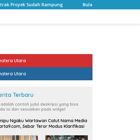
pung
Bulan Kemerdekaan, Bupati Lampung Selatan Ajak
atera Utara
atera Utara
erita Terbaru
i adalah contoh judul deskripsi yang bisa
da isi dan sesuaikan pada widget
nipu Ngaku Wartawan Catut Nama Media
rta9.com, Sebar Teror Modus Klarifikasi