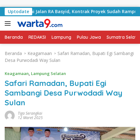
Langsung ke konten
angani Jalan RA Basyid, Kontrak Proyek Sudah Rampung
Uptodate
Beranda
REDAKSI
Lampung
Pulau Jawa
Sumatra Selata
Beranda
Keagamaan
Safari Ramadan, Bupati Egi Sambangi
Desa Purwodadi Way Sulan
Keagamaan
,
Lampung Selatan
Safari Ramadan, Bupati Egi
Sambangi Desa Purwodadi Way
Sulan
Tiga Serangkai
12 Maret 2025