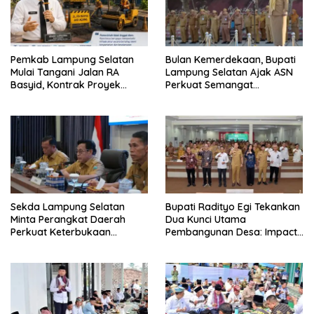
Pemkab Lampung Selatan
Bulan Kemerdekaan, Bupati
Mulai Tangani Jalan RA
Lampung Selatan Ajak ASN
Basyid, Kontrak Proyek
Perkuat Semangat
Sudah Rampung
Pengabdian dan Tingkatkan
Pelayanan Publik
Sekda Lampung Selatan
Bupati Radityo Egi Tekankan
Minta Perangkat Daerah
Dua Kunci Utama
Perkuat Keterbukaan
Pembangunan Desa: Impact
Informasi Publik
dan Sustainable