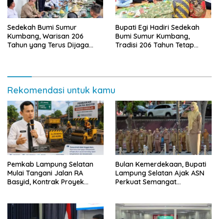
Sedekah Bumi Sumur
Bupati Egi Hadiri Sedekah
Kumbang, Warisan 206
Bumi Sumur Kumbang,
Tahun yang Terus Dijaga
Tradisi 206 Tahun Tetap
Pemkab Lampung Selatan
Semarak Meski Diguyur
dan Masyarakat
Hujan
Rekomendasi untuk kamu
Pemkab Lampung Selatan
Bulan Kemerdekaan, Bupati
Mulai Tangani Jalan RA
Lampung Selatan Ajak ASN
Basyid, Kontrak Proyek
Perkuat Semangat
Sudah Rampung
Pengabdian dan Tingkatkan
Pelayanan Publik