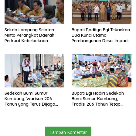
Sekda Lampung Selatan
Bupati Radityo Egi Tekankan
Minta Perangkat Daerah
Dua Kunci Utama
Perkuat Keterbukaan
Pembangunan Desa: Impact
Informasi Publik
dan Sustainable
Sedekah Bumi Sumur
Bupati Egi Hadiri Sedekah
Kumbang, Warisan 206
Bumi Sumur Kumbang,
Tahun yang Terus Dijaga
Tradisi 206 Tahun Tetap
Pemkab Lampung Selatan
Semarak Meski Diguyur
dan Masyarakat
Hujan
Tambah Komentar