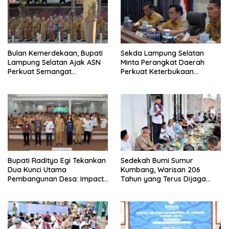
Bulan Kemerdekaan, Bupati
Sekda Lampung Selatan
Lampung Selatan Ajak ASN
Minta Perangkat Daerah
Perkuat Semangat
Perkuat Keterbukaan
Pengabdian dan Tingkatkan
Informasi Publik
Pelayanan Publik
Bupati Radityo Egi Tekankan
Sedekah Bumi Sumur
Dua Kunci Utama
Kumbang, Warisan 206
Pembangunan Desa: Impact
Tahun yang Terus Dijaga
dan Sustainable
Pemkab Lampung Selatan
dan Masyarakat