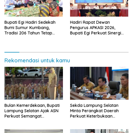
Bupati Egi Hadiri Sedekah
Hadiri Rapat Dewan
Bumi Sumur Kumbang,
Pengurus APKASI 2026,
Tradisi 206 Tahun Tetap
Bupati Egi Perkuat Sinergi
Semarak Meski Diguyur
Pembangunan Daerah
Hujan
Rekomendasi untuk kamu
Bulan Kemerdekaan, Bupati
Sekda Lampung Selatan
Lampung Selatan Ajak ASN
Minta Perangkat Daerah
Perkuat Semangat
Perkuat Keterbukaan
Pengabdian dan Tingkatkan
Informasi Publik
Pelayanan Publik