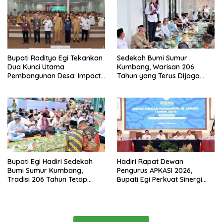
Bupati Radityo Egi Tekankan
Sedekah Bumi Sumur
Dua Kunci Utama
Kumbang, Warisan 206
Pembangunan Desa: Impact
Tahun yang Terus Dijaga
dan Sustainable
Pemkab Lampung Selatan
dan Masyarakat
Bupati Egi Hadiri Sedekah
Hadiri Rapat Dewan
Bumi Sumur Kumbang,
Pengurus APKASI 2026,
Tradisi 206 Tahun Tetap
Bupati Egi Perkuat Sinergi
Semarak Meski Diguyur
Pembangunan Daerah
Hujan