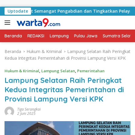
Langsung ke konten
erkuat Semangat Pengabdian dan Tingkatkan Pelayanan Publi
Uptodate
Beranda
REDAKSI
Lampung
Pulau Jawa
Sumatra Selata
Beranda
Hukum & Kriminal
Lampung Selatan Raih Peringkat
Kedua Integritas Pemerintahan di Provinsi Lampung Versi KPK
Hukum & Kriminal
,
Lampung Selatan
,
Pemerintahan
Lampung Selatan Raih Peringkat
Kedua Integritas Pemerintahan di
Provinsi Lampung Versi KPK
Tiga Serangkai
2 Juni 2025