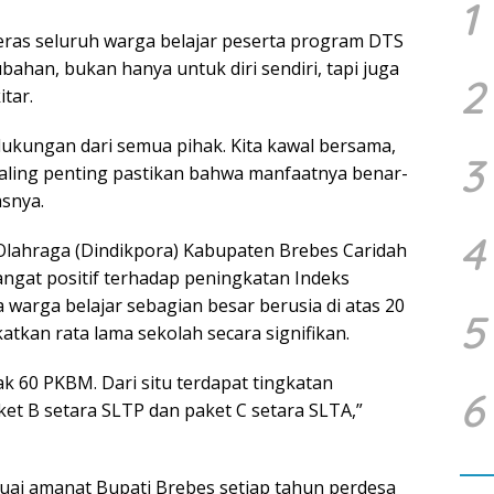
1
eras seluruh warga belajar peserta program DTS
han, bukan hanya untuk diri sendiri, tapi juga
2
tar.
ukungan dari semua pihak. Kita kawal bersama,
3
 paling penting pastikan bahwa manfaatnya benar-
snya.
4
Olahraga (Dindikpora) Kabupaten Brebes Caridah
gat positif terhadap peningkatan Indeks
warga belajar sebagian besar berusia di atas 20
5
atkan rata lama sekolah secara signifikan.
 60 PKBM. Dari situ terdapat tingkatan
6
ket B setara SLTP dan paket C setara SLTA,”
uai amanat Bupati Brebes setiap tahun perdesa