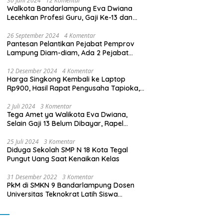
30 Juni 2024
12 Komentar
Walkota Bandarlampung Eva Dwiana
Lecehkan Profesi Guru, Gaji Ke-13 dan
THR Tidak Dibayarkan
26 September 2024
4 Komentar
Pantesan Pelantikan Pejabat Pemprov
Lampung Diam-diam, Ada 2 Pejabat
yang Dilantik Masih Golongan III/b
12 Desember 2024
4 Komentar
Harga Singkong Kembali ke Laptop
Rp900, Hasil Rapat Pengusaha Tapioka,
Petani Singkong dengan Pj. Gubernur
Lampung
2 Juli 2024
3 Komentar
Tega Amet ya Walikota Eva Dwiana,
Selain Gaji 13 Belum Dibayar, Rapel
Kenaikan Gaji 2 Bulan Juga Belum
Dibayar
25 Juli 2024
3 Komentar
Diduga Sekolah SMP N 18 Kota Tegal
Pungut Uang Saat Kenaikan Kelas
31 Desember 2022
3 Komentar
PkM di SMKN 9 Bandarlampung Dosen
Universitas Teknokrat Latih Siswa
Membuat Program Mobil RC Berbasis IoT