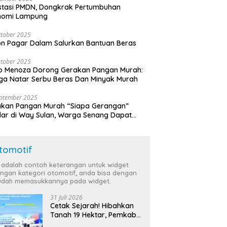
stasi PMDN, Dongkrak Pertumbuhan
nomi Lampung
tober 2025
n Pagar Dalam Salurkan Bantuan Beras
tober 2025
o Menoza Dorong Gerakan Pangan Murah:
a Natar Serbu Beras Dan Minyak Murah
eptember 2025
akan Pangan Murah “Siapa Gerangan”
lar di Way Sulan, Warga Senang Dapat
a Bersubsidi
tomotif
i adalah contoh keterangan untuk widget
ngan kategori otomotif, anda bisa dengan
dah memasukkannya pada widget.
31 Juli 2026
Cetak Sejarah! Hibahkan
Tanah 19 Hektar, Pemkab
Tulang Bawang Siap