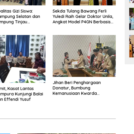
litas Gizi Siswa:
Sekda Tulang Bawang Ferli
ampung Selatan dan
Yuledi Raih Gelar Doktor Unila,
ampung Tinjau
Angkat Model P4GN Berbasis
g Program Makan
Kearifan Lokal
ratis di Natar
Jihan Beri Penghargaan
Donatur, Bumbung
it, Kasat Lantas
Kemanusiaan Kwarda
ampura Kunjungi Balai
Lampung Himpun Dana
 Effendi Yusuf
Rp432.917.626