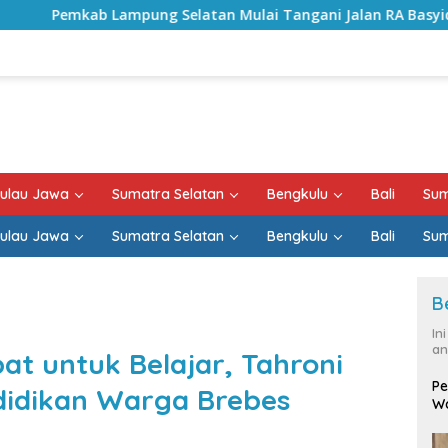
Selatan Mulai Tangani Jalan RA Basyid, Kontrak Proyek Suda
ulau Jawa
Sumatra Selatan
Bengkulu
Bali
Sum
ulau Jawa
Sumatra Selatan
Bengkulu
Bali
Sum
B
In
an
at untuk Belajar, Tahroni
Pe
didikan Warga Brebes
Wa