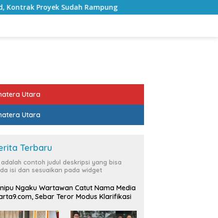
h Rampung
Bulan Kemerdekaan, Bupati Lampung Selata
atera Utara
atera Utara
erita Terbaru
i adalah contoh judul deskripsi yang bisa
da isi dan sesuaikan pada widget
nipu Ngaku Wartawan Catut Nama Media
rta9.com, Sebar Teror Modus Klarifikasi