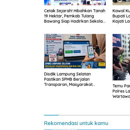
Cetak Sejarah! Hibahkan Tanah
Kawal Kua
19 Hektar, Pemkab Tulang
Bupati L
Bawang Siap Hadirkan Sekolah
Kajati L
Nasional Terintegrasi Pertama
Langsun
di Lampung
Bergizi G
Disdik Lampung Selatan
Pastikan SPMB Berjalan
Transparan, Masyarakat
Temu Pam
Diminta Waspadai Calo
Polres L
Wartawan
Rekomendasi untuk kamu