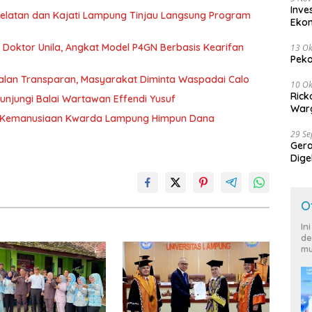
Inve
 Selatan dan Kajati Lampung Tinjau Langsung Program
Eko
r Doktor Unila, Angkat Model P4GN Berbasis Kearifan
13 Ok
Peko
jalan Transparan, Masyarakat Diminta Waspadai Calo
10 Ok
Rick
unjungi Balai Wartawan Effendi Yusuf
Warg
g Kemanusiaan Kwarda Lampung Himpun Dana
29 S
Ger
Dige
Harg
O
In
de
mu