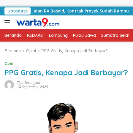
Langsung ke konten
ngani Jalan RA Basyid, Kontrak Proyek Sudah Rampung
Uptodate
Beranda
REDAKSI
Lampung
Pulau Jawa
Sumatra Selata
Beranda
Opini
PPG Gratis, Kenapa Jadi Berbayar?
Opini
PPG Gratis, Kenapa Jadi Berbayar?
Tiga Serangkai
14 September 2025