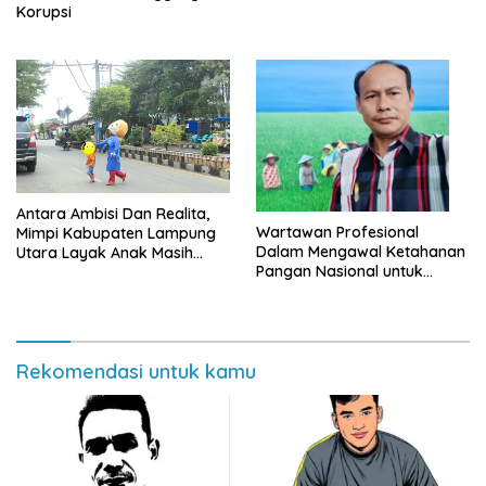
Korupsi
Antara Ambisi Dan Realita,
Wartawan Profesional
Mimpi Kabupaten Lampung
Dalam Mengawal Ketahanan
Utara Layak Anak Masih
Pangan Nasional untuk
Jauh Dari Nyata
Mempercepat Pemulihan
Sektor Pertanian dengan
Memangkas Birokrasi
Distribusi Pupuk, Oleh :
Rekomendasi untuk kamu
Jamhari*