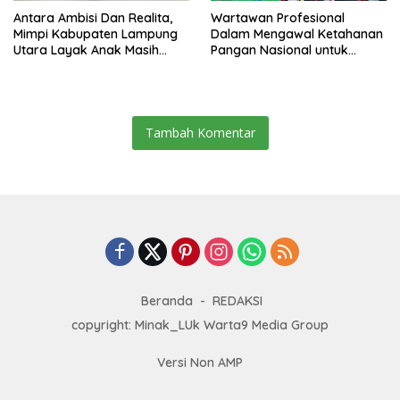
Antara Ambisi Dan Realita,
Wartawan Profesional
Mimpi Kabupaten Lampung
Dalam Mengawal Ketahanan
Utara Layak Anak Masih
Pangan Nasional untuk
Jauh Dari Nyata
Mempercepat Pemulihan
Sektor Pertanian dengan
Memangkas Birokrasi
Distribusi Pupuk, Oleh :
Jamhari*
Tambah Komentar
Beranda
REDAKSI
copyright: Minak_LUk Warta9 Media Group
Versi Non AMP